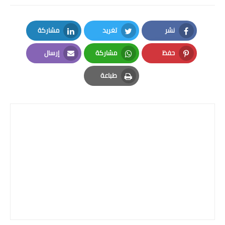
المرحلة الابتدائية
نشر
تغريد
مشاركة
المرحلة المتوسطة
LinkedIn
Twitter
Facebook
حفظ
مشاركة
إرسال
المرحلة الاعدادية
Email
Whatsapp
Pinterest
طباعة
الجامعات
Print
اخبار وقرارات وزارة التعليم
العالي
استمارة القبول المركزي
نتائج القبول المركزي
الطقس
العطل