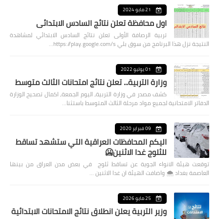
21 مايو 2024
اول محافظة تعلن نتائج السادس الابتدائي
تربية الرصافة الأولى تعلن نتائج السادس الابتدائي لمشاهدة
النتيجة نزل هذا البرنامج من سوق بلي https://play.google.com/s…
01 يوليو 2022
وزارة التربية... تعلن نتائج امتحانات الثالث متوسط
كشف مصدر في وزارة التربية، اليوم الجمعة، اكمال تصحيح الوزارة
الدفاتر الامتحانية لجميع مواد مرحلة الثالث المتوسط باستثنا…
09 فبراير 2020
اليكم المحافظات العراقية التي ستشهد تساقط
للثلوج غدا الاثنين🥶
توقعت هيئة الانواء الجوية عن تساقط ثلوج في بعض مدن العراق من بينها
العاصمة بغداد ⁦🌨️⁩ واضافت الهيئة ان غدا الاثنين …
25 مايو 2026
وزير التربية يعلن انطلاق نتائج الامتحانات الابتدائية