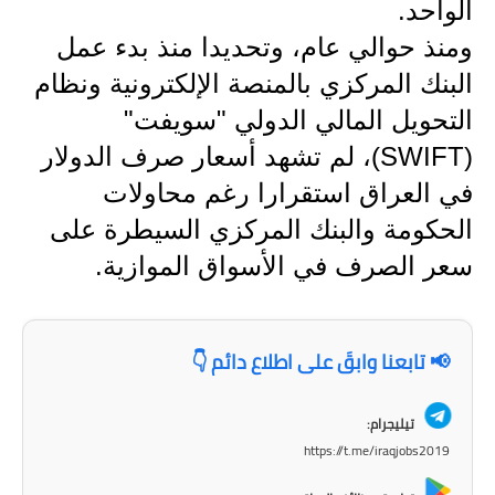
المرحلة الابتدائية
الواحد.
ومنذ حوالي عام، وتحديدا منذ بدء عمل
المرحلة المتوسطة
البنك المركزي بالمنصة الإلكترونية ونظام
المرحلة الاعدادية
التحويل المالي الدولي "سويفت"
مرشحات
(SWIFT)، لم تشهد أسعار صرف الدولار
في العراق استقرارا رغم محاولات
المرحلة الابتدائية
الحكومة والبنك المركزي السيطرة على
المرحلة المتوسطة
سعر الصرف في الأسواق الموازية.
المرحلة الاعدادية
📢 تابعنا وابقَ على اطلاع دائم 👇
كتب مدرسية
المرحلة الابتدائية
تيليجرام:
https://t.me/iraqjobs2019
المرحلة المتوسطة