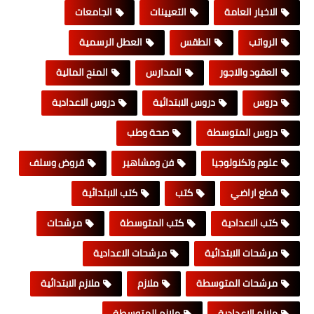
الاخبار العامة
التعيينات
الجامعات
الرواتب
الطقس
العطل الرسمية
العقود والاجور
المدارس
المنح المالية
دروس
دروس الابتدائية
دروس الاعدادية
دروس المتوسطة
صحة وطب
علوم وتكنولوجيا
فن ومشاهير
قروض وسلف
قطع اراضي
كتب
كتب الابتدائية
كتب الاعدادية
كتب المتوسطة
مرشحات
مرشحات الابتدائية
مرشحات الاعدادية
مرشحات المتوسطة
ملازم
ملازم الابتدائية
ملازم الاعدادية
ملازم المتوسطة