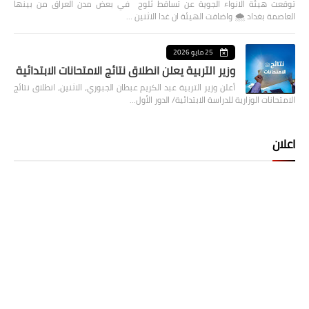
توقعت هيئة الانواء الجوية عن تساقط ثلوج في بعض مدن العراق من بينها
العاصمة بغداد ⁦🌨️⁩ واضافت الهيئة ان غدا الاثنين …
25 مايو 2026
وزير التربية يعلن انطلاق نتائج الامتحانات الابتدائية
أعلن وزير التربية عبد الكريم عبطان الجبوري، الاثنين، انطلاق نتائج
الامتحانات الوزارية للدراسة الابتدائية/ الدور الأول…
اعلان