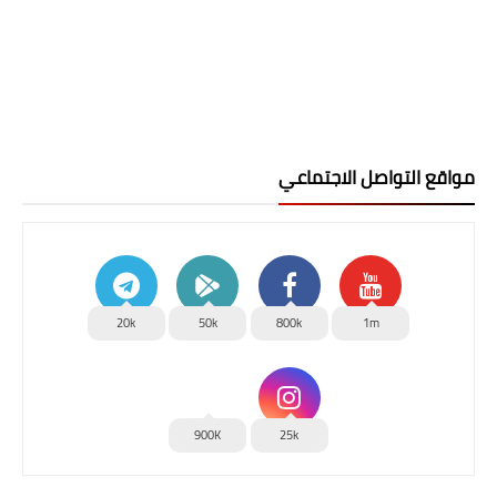
مواقع التواصل الاجتماعي
20k
50k
800k
1m
900K
25k