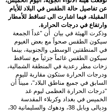
توقعت هيئة الأنواء الجوية، اليوم الخميس،
عن تفاصيل حالة الطقس في البلاد للأيام
الاخبار الاقتصادية
المقبلة، فيما اشارت الى تساقط للأمطار
الاخبار الرياضية
وارتفاع في درجات الحرارة.
المدارس
وذكرت الهيئة في بيان أن "غداً الجمعة
سيكون الطقس صحواً مع بعض الغيوم
اخبار وقرارات وزارة التربية
في المنطقتين الوسطى والجنوبية، بينما
نتائج الامتحانات
سيكون الطقس غائماً جزئياً مع تساقط
زخات مطر رعدية في المنطقة الشمالية،
المرحلة الابتدائية
ودرجات الحرارة ستكون مقاربة لليوم
المرحلة المتوسطة
السابق في جميع مناطق البلاد"، مبيناً أن
المرحلة الاعدادية
"درجات الحرارة العظمى ليوم غد
الخميس في بغداد وكربلاء المقدسة
اسئلة وزارية
وديالى وبابل 38، ودهوك والسليمانية 30،