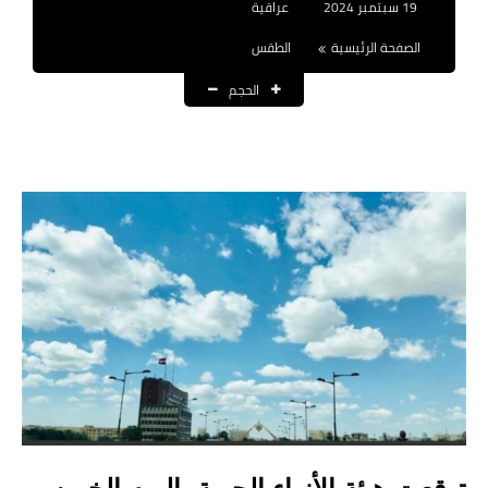
19 سبتمبر 2024
عراقية
نتائج التعيينات
الصفحة الرئيسية
الطقس
العقود والاجور اليومية
الحجم
الرواتب والقروض
الرواتب
القروض والسلف
المنح المالية
قطع الاراضي
اخبار العراق
الاخبار السياسية
الاخبار الامنية