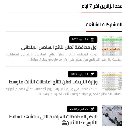
عدد الزائرين اخر 7 ايام
المشاركات الشائعة
21 مايو 2024
اول محافظة تعلن نتائج السادس الابتدائي
تربية الرصافة الأولى تعلن نتائج السادس الابتدائي لمشاهدة
النتيجة نزل هذا البرنامج من سوق بلي https://play.google.com/s…
01 يوليو 2022
وزارة التربية... تعلن نتائج امتحانات الثالث متوسط
كشف مصدر في وزارة التربية، اليوم الجمعة، اكمال تصحيح الوزارة
الدفاتر الامتحانية لجميع مواد مرحلة الثالث المتوسط باستثنا…
09 فبراير 2020
اليكم المحافظات العراقية التي ستشهد تساقط
للثلوج غدا الاثنين🥶