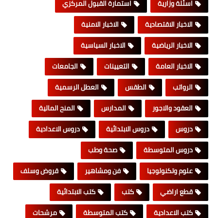
اسئلة وزارية
استمارة القبول المركزي
الاخبار الاقتصادية
الاخبار الامنية
الاخبار الرياضية
الاخبار السياسية
الاخبار العامة
التعيينات
الجامعات
الرواتب
الطقس
العطل الرسمية
العقود والاجور
المدارس
المنح المالية
دروس
دروس الابتدائية
دروس الاعدادية
دروس المتوسطة
صحة وطب
علوم وتكنولوجيا
فن ومشاهير
قروض وسلف
قطع اراضي
كتب
كتب الابتدائية
كتب الاعدادية
كتب المتوسطة
مرشحات