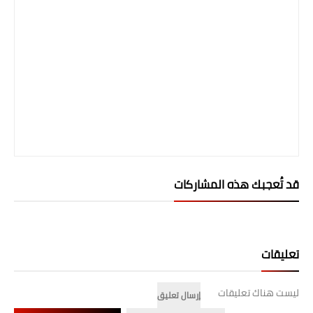
المرحلة الابتدائية
المرحلة المتوسطة
المرحلة الاعدادية
الجامعات
اخبار وقرارات وزارة التعليم
العالي
قد تُعجبك هذه المشاركات
استمارة القبول المركزي
نتائج القبول المركزي
تعليقات
الطقس
العطل
ليست هناك تعليقات
إرسال تعليق