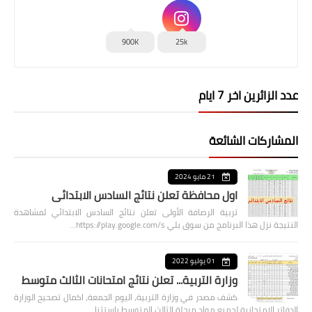
900K
25k
عدد الزائرين اخر 7 ايام
المشاركات الشائعة
21 مايو 2024
اول محافظة تعلن نتائج السادس الابتدائي
تربية الرصافة الأولى تعلن نتائج السادس الابتدائي لمشاهدة
النتيجة نزل هذا البرنامج من سوق بلي https://play.google.com/s…
01 يوليو 2022
وزارة التربية... تعلن نتائج امتحانات الثالث متوسط
كشف مصدر في وزارة التربية، اليوم الجمعة، اكمال تصحيح الوزارة
الدفاتر الامتحانية لجميع مواد مرحلة الثالث المتوسط باستثنا…