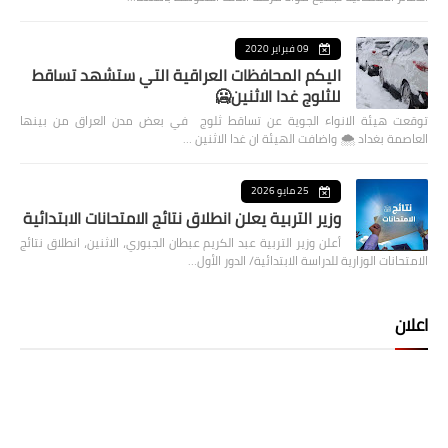
09 فبراير 2020
اليكم المحافظات العراقية التي ستشهد تساقط
للثلوج غدا الاثنين🥶
توقعت هيئة الانواء الجوية عن تساقط ثلوج في بعض مدن العراق من بينها
العاصمة بغداد ⁦🌨️⁩ واضافت الهيئة ان غدا الاثنين …
25 مايو 2026
وزير التربية يعلن انطلاق نتائج الامتحانات الابتدائية
أعلن وزير التربية عبد الكريم عبطان الجبوري، الاثنين، انطلاق نتائج
الامتحانات الوزارية للدراسة الابتدائية/ الدور الأول…
اعلان