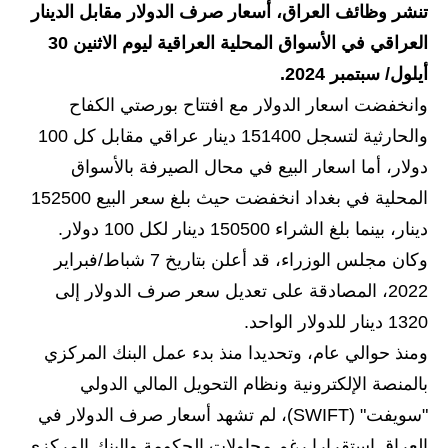
تنشر وظائف العراق، أسعار صرف الدولار مقابل الدينار
الاخبار الاقتصادية
العراقي في الأسواق المحلية العراقية ليوم الاثنين 30
أيلول/ سبتمبر 2024.
الاخبار الرياضية
وانخفضت اسعار الدولار مع افتتاح بورصتي الكفاح
المدارس
والحارثية لتسجل 151400 دينار عراقي مقابل كل 100
دولار، أما اسعار البيع في محال الصيرفة بالأسواق
اخبار وقرارات وزارة التربية
المحلية في بغداد انخفضت حيث بلغ سعر البيع 152500
نتائج الامتحانات
دينار، بينما بلغ الشراء 150500 دينار لكل 100 دولار.
وكان مجلس الوزراء، قد أعلن بتاريخ 7 شباط/فبراير
المرحلة الابتدائية
2022، المصادقة على تعديل سعر صرف الدولار إلى
المرحلة المتوسطة
1320 دينار للدولار الواحد.
ومنذ حوالي عام، وتحديدا منذ بدء عمل البنك المركزي
المرحلة الاعدادية
بالمنصة الإلكترونية ونظام التحويل المالي الدولي
اسئلة وزارية
"سويفت" (SWIFT)، لم تشهد أسعار صرف الدولار في
العراق استقرارا رغم محاولات الحكومة والبنك المركزي