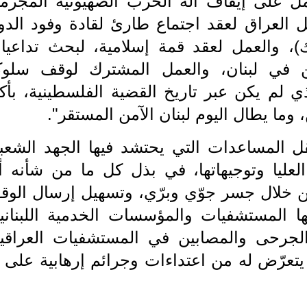
عمل على إيقاف آلة الحرب الصهيونية المجرمة
ل العراق لعقد اجتماع طارئ لقادة وفود الدو
رك)، والعمل لعقد قمة إسلامية، لبحث تداعيا
ن في لبنان، والعمل المشترك لوقف سلوك
ي لم يكن عبر تاريخ القضية الفلسطينية، بأكث
 وما يطال اليوم لبنان الآمن المستقر".
ل المساعدات التي يحتشد فيها الجهد الشعب
لعليا وتوجيهاتها، في بذل كل ما من شأنه أ
ن خلال جسر جوّي وبرّي، وتسهيل إرسال الوقو
ا المستشفيات والمؤسسات الخدمية اللبنانية
 الجرحى والمصابين في المستشفيات العراقية
يتعرّض له من اعتداءات وجرائم إرهابية على ي