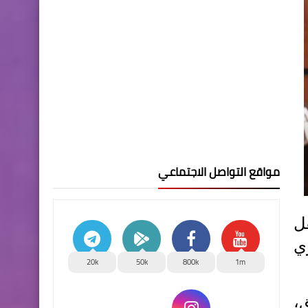
مواقع التواصل الاجتماعي
ل
ي
20k
50k
800k
1m
،