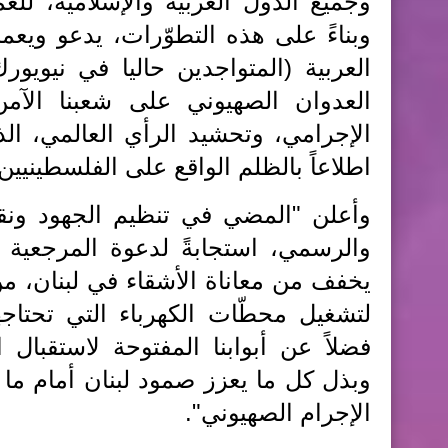
وجميع الدول العربية والإسلامية، لل
وبناءً على هذه التطوّرات، يدعو ويعم
العربية (المتواجدين حاليا في نيويو
العدوان الصهيوني على شعبنا الآم
الإجرامي، وتحشيد الرأي العالمي، الذ
اطلاعاً بالظلم الواقع على الفلسطينيين،
وأعلن "المضي في تنظيم الجهود ونق
والرسمي، استجابةً لدعوة المرجعية ا
يخفف من معاناة الأشقاء في لبنان، م
لتشغيل محطّات الكهرباء التي تحتاجه
فضلاً عن أبوابنا المفتوحة لاستقبال
وبذل كل ما يعزز صمود لبنان أمام ما 
الإجرام الصهيوني".