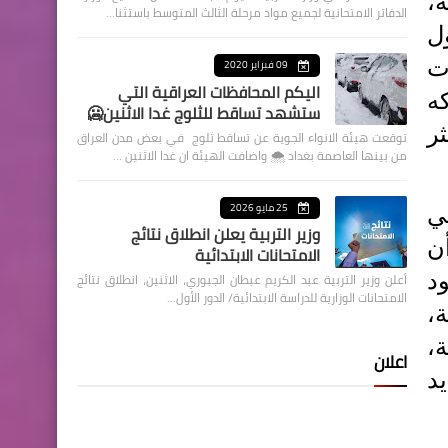
،
الدفاتر الامتحانية لجميع مواد مرحلة الثالث المتوسط باستثنا…
ل
ت
09 فبراير 2020
اليكم المحافظات العراقية التي
ه
ستشهد تساقط للثلوج غدا الاثنين🥶
ر
توقعت هيئة الانواء الجوية عن تساقط ثلوج في بعض مدن العراق
من بينها العاصمة بغداد ⁦🌨️⁩ واضافت الهيئة ان غدا الاثنين …
25 مايو 2026
ي
وزير التربية يعلن انطلاق نتائج
ن
الامتحانات الابتدائية
د
أعلن وزير التربية عبد الكريم عبطان الجبوري، الاثنين، انطلاق نتائج
الامتحانات الوزارية للدراسة الابتدائية/ الدور الأول…
،
،
اعلان
د