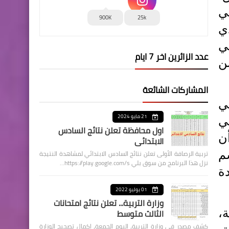
في
900K
25k
ي
ي
عدد الزائرين اخر 7 ايام
ن
المشاركات الشائعة
ي
21 مايو 2024
ي
اول محافظة تعلن نتائج السادس
ن
الابتدائي
تربية الرصافة الأولى تعلن نتائج السادس الابتدائي لمشاهدة النتيجة
م
نزل هذا البرنامج من سوق بلي https://play.google.com/s…
ة
01 يوليو 2022
وزارة التربية... تعلن نتائج امتحانات
الثالث متوسط
،
كشف مصدر في وزارة التربية، اليوم الجمعة، اكمال تصحيح الوزارة