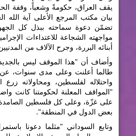
يقف العراق، حكومةً وشعباً، وقفة الحق
بيان مكتب المرجع الأعلى آية الله ا
تضمّن دعوة سماحته ببذل كل الجهو
مواجهته الشجاعة للاعتداءات الإجرامي
أبنائه البررة، وجرح الآلاف من المدنيين 
وأضاف أن "هذا الموقف ليس بالجديد 
طالما أعلنت وعلى مدى سنوات، عن ت
واحتلاله لفلسطين، ومحاولاته زرع ال
"المواقف المعلنة لحكومتنا كانت واض
على غزّة، وعلى كل فلسطين الصامدة، 
بعض الدول في المنطقة".
وتابع السوداني "مثلما دعونا باستمرا