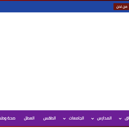
من نحن
اق
المدارس
الجامعات
الطقس
العطل
صحة وطب