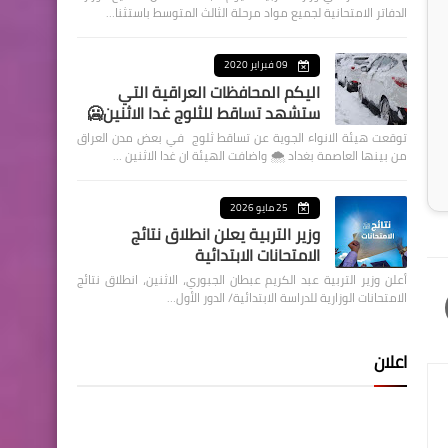
الدفاتر الامتحانية لجميع مواد مرحلة الثالث المتوسط باستثنا…
09 فبراير 2020
اليكم المحافظات العراقية التي
ستشهد تساقط للثلوج غدا الاثنين🥶
توقعت هيئة الانواء الجوية عن تساقط ثلوج في بعض مدن العراق
من بينها العاصمة بغداد ⁦🌨️⁩ واضافت الهيئة ان غدا الاثنين …
25 مايو 2026
وزير التربية يعلن انطلاق نتائج
الامتحانات الابتدائية
أعلن وزير التربية عبد الكريم عبطان الجبوري، الاثنين، انطلاق نتائج
الامتحانات الوزارية للدراسة الابتدائية/ الدور الأول…
اعلان