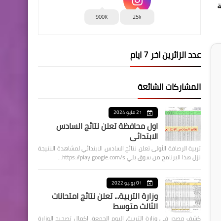
ة
900K
25k
عدد الزائرين اخر 7 ايام
المشاركات الشائعة
21 مايو 2024
اول محافظة تعلن نتائج السادس
الابتدائي
تربية الرصافة الأولى تعلن نتائج السادس الابتدائي لمشاهدة النتيجة
نزل هذا البرنامج من سوق بلي https://play.google.com/s…
01 يوليو 2022
وزارة التربية... تعلن نتائج امتحانات
الثالث متوسط
كشف مصدر في وزارة التربية، اليوم الجمعة، اكمال تصحيح الوزارة