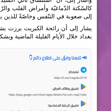
كالسّكتة الدّماغيّة وأمراض القلب والرّب
إلى صعوبة في التنّفس وخاصّةً للذين ي
يشار إلى أن رائحة الكبريت برزت ب
بغداد خلال الأيام القليلة الماضية وبشك
📢 تابعنا وابقَ على اطلاع دائم 👇
تيليجرام:
https://t.me/iraqjobs2019
تطبيق وظائف العراق:
https://play.google.com/store/apps/details?id=com.iraq21jobs
تطبيق الرعاية الاجتماعية: