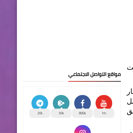
لكبريت
مواقع التواصل الاجتماعي
ر
ل
ق
20k
50k
800k
1m