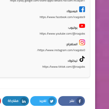
https://play.google.com/store/apps/details?id=com.re3ayah1
فيسبوك:
https://www.facebook.com/iraqjobs9
يوتيوب:
https://www.youtube.com/@iraqjobs
انستغرام:
https://www.instagram.com/iraqjobs0/
تيكتوك:
https://www.tiktok.com/@iraqjobs
نشر
تغريد
مشاركة
LinkedIn
Twitter
Facebook