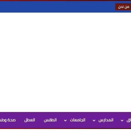
من نحن
اق
المدارس
الجامعات
الطقس
العطل
صحة وطب