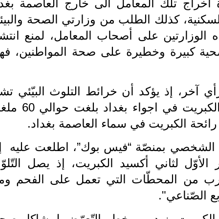
اخراج تلك المعامل الى خارج العاصمة بغدا
لسكنية، كذلك الطلب من وزارتي الصحة والبيئة
 الوزارتين على أصحاب المعامل، لمنع انتشا
صحية كبيرة وخطيرة على صحة المواطنين، فه
أي آخر، إذ يؤكد أن خرائط التلوث البيّئي تشي
الى أن زيادة في كميات ثاني اكسيد الكبريت في اجواء ب
رائحة الكبريت في سماء العاصمة بغداد.
 الشخصي بمنصّة “فيس بوك”، اطلعت عليه إ
لأوّل لثاني أكسيد الكبريت، إذ يصل التّلوّ
قرب من المحطّات التي تعمل على الفحم وم
 الصّناعي".
الكبريت يزيد من خطر التّعرّض لمشاكل صحيّ