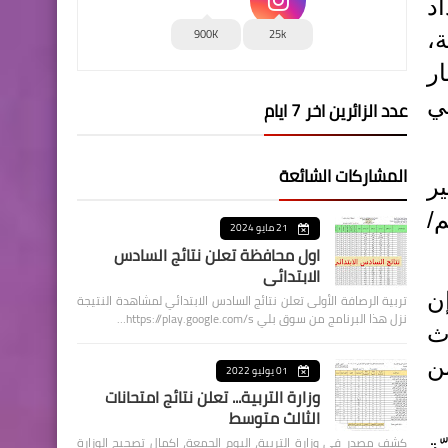
د
900K
25k
،
ر
ي
عدد الزائرين اخر 7 ايام
المشاركات الشائعة
ر
غداد بلغت حوالي 60 ملغم/
21 مايو 2024
اول محافظة تعلن نتائج السادس
الابتدائي
ن
تربية الرصافة الأولى تعلن نتائج السادس الابتدائي لمشاهدة النتيجة
نزل هذا البرنامج من سوق بلي https://play.google.com/s…
ث
ن
01 يوليو 2022
وزارة التربية... تعلن نتائج امتحانات
الثالث متوسط
كشف مصدر في وزارة التربية، اليوم الجمعة، اكمال تصحيح الوزارة
ة