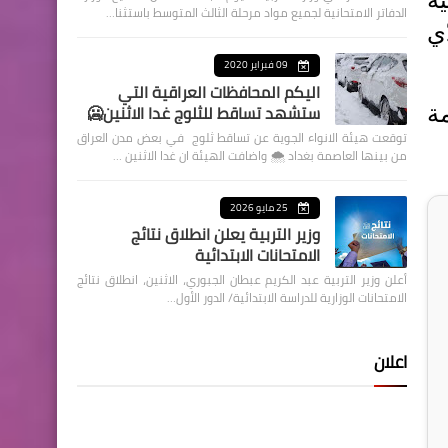
الدفاتر الامتحانية لجميع مواد مرحلة الثالث المتوسط باستثنا…
ّي
09 فبراير 2020
اليكم المحافظات العراقية التي
ستشهد تساقط للثلوج غدا الاثنين🥶
ة
توقعت هيئة الانواء الجوية عن تساقط ثلوج في بعض مدن العراق
من بينها العاصمة بغداد ⁦🌨️⁩ واضافت الهيئة ان غدا الاثنين …
25 مايو 2026
وزير التربية يعلن انطلاق نتائج
الامتحانات الابتدائية
أعلن وزير التربية عبد الكريم عبطان الجبوري، الاثنين، انطلاق نتائج
الامتحانات الوزارية للدراسة الابتدائية/ الدور الأول…
اعلان