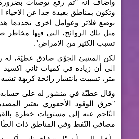
وأضاف انه "تم رفع توصيات بضرورة 
وتكون بمناطق بعيدة جدا عن الاحياء ا
بوضع فلاتر وعوامل اخرى تحددها هذه
مثل تلك الروائح، التي فيها مخاطر 
تسبب الكثير من الامراض".
لكن المتنبئ الجوّي صادق عطيّة، له ر
متر، تسببت بانتشار رائحة كريهة تشبه 
وقال عطيّة في منشور له على حسابه
"حرق الوقود الأحفوري يعتبر المصدر ا
النّاجم عنه إلى مستويات خطرة بال
مصافي النّفط وفي المناطق ذات الطّابع
وأشار إلى، أن "استنشاق ثاني أكسيد 