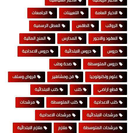
الاخبار العامة
التعيينات
الجامعات
الرواتب
الطقس
العطل الرسمية
العقود والاجور
المدارس
المنح المالية
دروس
دروس الابتدائية
دروس الاعدادية
دروس المتوسطة
صحة وطب
علوم وتكنولوجيا
فن ومشاهير
قروض وسلف
قطع اراضي
كتب
كتب الابتدائية
كتب الاعدادية
كتب المتوسطة
مرشحات
مرشحات الابتدائية
مرشحات الاعدادية
مرشحات المتوسطة
ملازم
ملازم الابتدائية