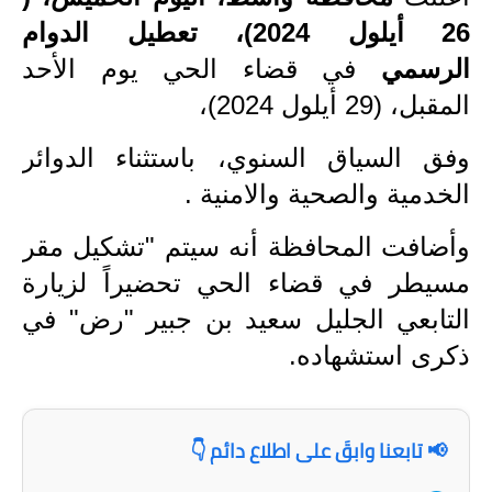
26 أيلول 2024)، تعطيل الدوام
الاخبار الاقتصادية
الرسمي
في قضاء الحي يوم الأحد
الاخبار الرياضية
المقبل، (29 أيلول 2024)،
المدارس
وفق السياق السنوي، باستثناء الدوائر
اخبار وقرارات وزارة التربية
الخدمية والصحية والامنية .
نتائج الامتحانات
وأضافت المحافظة أنه سيتم "تشكيل مقر
مسيطر في قضاء الحي تحضيراً لزيارة
المرحلة الابتدائية
التابعي الجليل سعيد بن جبير "رض" في
المرحلة المتوسطة
ذكرى استشهاده.
المرحلة الاعدادية
اسئلة وزارية
📢 تابعنا وابقَ على اطلاع دائم 👇