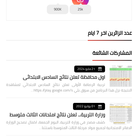
900K
25k
عدد الزائرين اخر 7 ايام
المشاركات الشائعة
21 مايو 2024
اول محافظة تعلن نتائج السادس الابتدائي
تربية الرصافة الأولى تعلن نتائج السادس الابتدائي لمشاهدة
النتيجة نزل هذا البرنامج من سوق بلي https://play.google.com/s…
01 يوليو 2022
وزارة التربية... تعلن نتائج امتحانات الثالث متوسط
كشف مصدر في وزارة التربية، اليوم الجمعة، اكمال تصحيح الوزارة
الدفاتر الامتحانية لجميع مواد مرحلة الثالث المتوسط باستثنا…