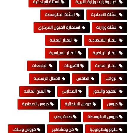
اخبار وقرارت وزارة التربية
اسئلة الابتدائية
اسئلة الاعدادية
اسئلة المتوسطة
اسئلة وزارية
استمارة القبول المركزي
الاخبار الاقتصادية
الاخبار الامنية
الاخبار الرياضية
الاخبار السياسية
الاخبار العامة
التعيينات
الجامعات
الرواتب
الطقس
العطل الرسمية
العقود والاجور
المدارس
المنح المالية
دروس
دروس الابتدائية
دروس الاعدادية
دروس المتوسطة
صحة وطب
علوم وتكنولوجيا
فن ومشاهير
قروض وسلف