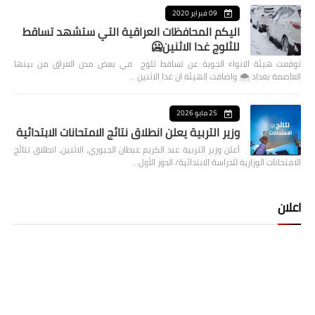
09 فبراير 2020
اليكم المحافظات العراقية التي ستشهد تساقط
للثلوج غدا الاثنين🥶
توقعت هيئة الانواء الجوية عن تساقط ثلوج في بعض مدن العراق من بينها
العاصمة بغداد ⁦🌨️⁩ واضافت الهيئة ان غدا الاثنين …
25 مايو 2026
وزير التربية يعلن انطلاق نتائج الامتحانات الابتدائية
أعلن وزير التربية عبد الكريم عبطان الجبوري، الاثنين، انطلاق نتائج
الامتحانات الوزارية للدراسة الابتدائية/ الدور الأول…
اعلان