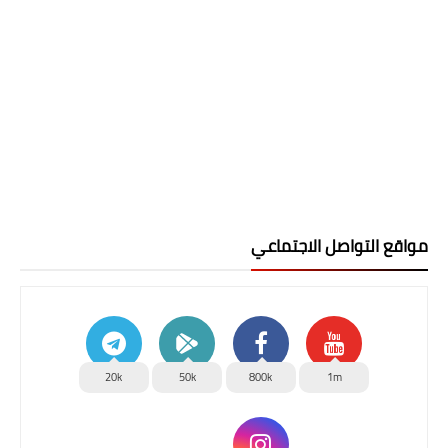
مواقع التواصل الاجتماعي
20k
50k
800k
1m