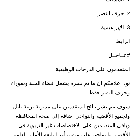
المرحلة الابتدائية
2. جرف النصر
المرحلة المتوسطة
3. الإبراهيمية
المرحلة الاعدادية
الرابط
الجامعات
#عــاجــل
اخبار وقرارات وزارة التعليم
المتقدمون على الدرجات الوظيفية
العالي
نود إعلامكم ان ما تم نشره يشمل قضاء الحلة وسوراء
استمارة القبول المركزي
وجرف النصر فقط
نتائج القبول المركزي
سوف يتم نشر نتائج المتقدمين على مديرية تربية بابل
الطقس
ولجميع الأقضية والنواحي إضافة إلى صحة المحافظة
العطل
وباقي المتقدمين على الاختصاصات غير التربوية في
الأقضية والنواحي على منصة أور التابعة للأمانة العامة