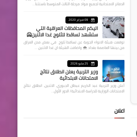
الدفاتر الامتحانية لجميع مواد مرحلة الثالث المتوسط باستثنا…
09 فبراير 2020
اليكم المحافظات العراقية التي
ستشهد تساقط للثلوج غدا الاثنين🥶
توقعت هيئة الانواء الجوية عن تساقط ثلوج في بعض مدن العراق
من بينها العاصمة بغداد ⁦🌨️⁩ واضافت الهيئة ان غدا الاثنين …
25 مايو 2026
وزير التربية يعلن انطلاق نتائج
الامتحانات الابتدائية
أعلن وزير التربية عبد الكريم عبطان الجبوري، الاثنين، انطلاق نتائج
الامتحانات الوزارية للدراسة الابتدائية/ الدور الأول…
اعلان