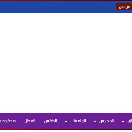
من نحن
اق
المدارس
الجامعات
الطقس
العطل
صحة وطب