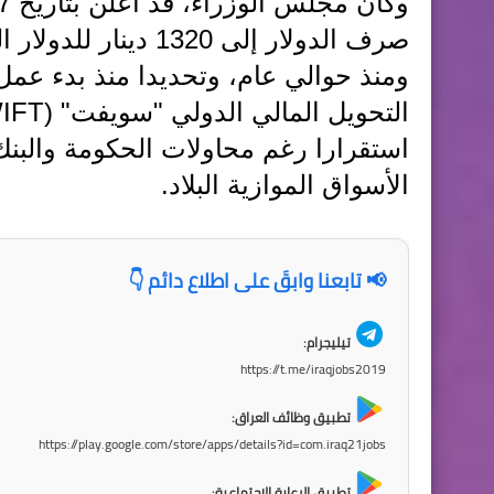
صرف الدولار إلى 1320 دينار للدولار الواحد.
ومنذ حوالي عام، وتحديدا منذ بدء عمل 
استقرارا رغم محاولات الحكومة والب
الأسواق الموازية البلاد.
📢 تابعنا وابقَ على اطلاع دائم 👇
تيليجرام:
https://t.me/iraqjobs2019
تطبيق وظائف العراق:
https://play.google.com/store/apps/details?id=com.iraq21jobs
تطبيق الرعاية الاجتماعية: