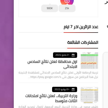
سعر
900K
25k
عدد الزائرين اخر 7 ايام
المشاركات الشائعة
21 مايو 2024
اول محافظة تعلن نتائج السادس
الابتدائي
تربية الرصافة الأولى تعلن نتائج السادس الابتدائي لمشاهدة النتيجة
نزل هذا البرنامج من سوق بلي https://play.google.com/s…
01 يوليو 2022
وزارة التربية... تعلن نتائج امتحانات
الثالث متوسط
كشف مصدر في وزارة التربية، اليوم الجمعة، اكمال تصحيح الوزارة