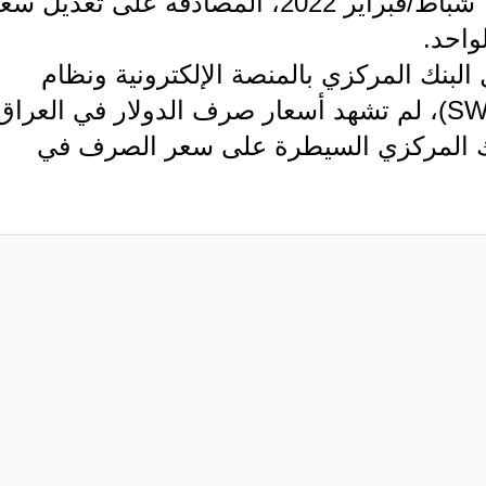
وكان مجلس الوزراء، قد أعلن بتاريخ 7 شباط/فبراير 2022، المصادقة على تعديل 
البنك المركزي بالمنصة الإلكترونية ونظام
التحويل المالي الدولي "سويفت" (SWIFT)، لم تشهد أسعار صرف الدولار في العراق
نك المركزي السيطرة على سعر الصرف في