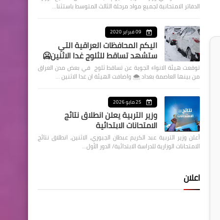
الدفاتر الامتحانية لجميع مواد مرحلة الثالث المتوسط باستثنا…
09 فبراير 2020
اليكم المحافظات العراقية التي
ستشهد تساقط للثلوج غدا الاثنين🥶
توقعت هيئة الانواء الجوية عن تساقط ثلوج في بعض مدن العراق
من بينها العاصمة بغداد ⁦🌨️⁩ واضافت الهيئة ان غدا الاثنين …
25 مايو 2026
وزير التربية يعلن انطلاق نتائج
الامتحانات الابتدائية
أعلن وزير التربية عبد الكريم عبطان الجبوري، الاثنين، انطلاق نتائج
الامتحانات الوزارية للدراسة الابتدائية/ الدور الأول…
اعلان