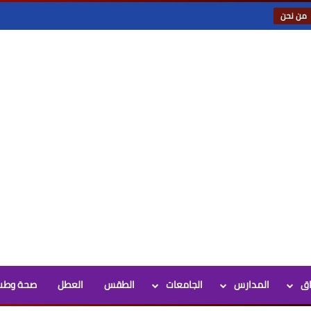
من نحن
اق
المدارس
الجامعات
الطقس
العطل
صحة وطب