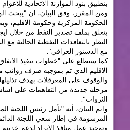
بتطبيق بنود الموازنة الاتحادية للاعوام (2023 _2025)".
ومن المقرر، وفق البيان، ان "يبحث الوف
الحكومة المركزية وحكومة الاقليم، وبما
يتعلق بملف تصدير النفط من خلال ايج
النظر بالتعاقدات النفطية الحالية مع ا
مع الدستور العراقي".
كما سيطلع على "خطوات تنفيذ الاتفاق 
الاقليم الذي تم بموجبه صرف رواتب موظ
والوقوف على المعرقلات بهدف تذليلها
مرحلة جديدة من التفاهمات على اساس 
الثروات".
واتم البيان، أنه "يأمل رئيس اللجنة الم
المرسومة في إطار سعي اللجنة الدائم 
وتوحيد عمل منافذ الإيراد لدعم خزينة ا