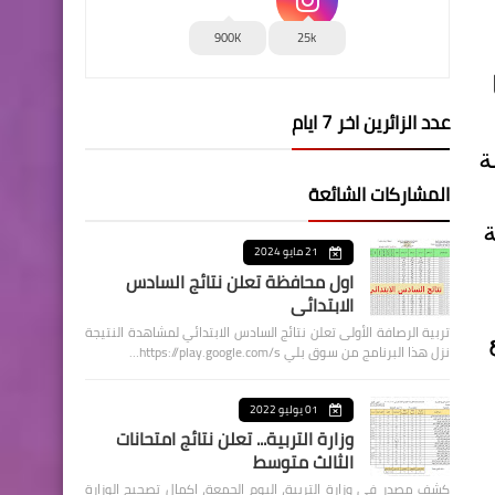
900K
25k
عدد الزائرين اخر 7 ايام
ة
المشاركات الشائعة
ة
21 مايو 2024
اول محافظة تعلن نتائج السادس
الابتدائي
تربية الرصافة الأولى تعلن نتائج السادس الابتدائي لمشاهدة النتيجة
نزل هذا البرنامج من سوق بلي https://play.google.com/s…
01 يوليو 2022
وزارة التربية... تعلن نتائج امتحانات
الثالث متوسط
كشف مصدر في وزارة التربية، اليوم الجمعة، اكمال تصحيح الوزارة