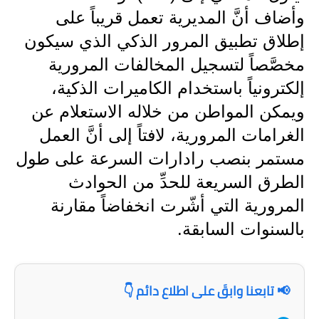
المرحلة الاعدادية
وأضاف أنَّ المديرية تعمل قريباً على
إطلاق تطبيق المرور الذكي الذي سيكون
ملازم دراسية
مخصَّصاً لتسجيل المخالفات المرورية
المرحلة الابتدائية
إلكترونياً باستخدام الكاميرات الذكية،
المرحلة المتوسطة
ويمكن المواطن من خلاله الاستعلام عن
الغرامات المرورية، لافتاً إلى أنَّ العمل
المرحلة الاعدادية
مستمر بنصب رادارات السرعة على طول
دروس
الطرق السريعة للحدِّ من الحوادث
المرورية التي أشّرت انخفاضاً مقارنة
المرحلة الابتدائية
بالسنوات السابقة.
المرحلة المتوسطة
المرحلة الاعدادية
📢 تابعنا وابقَ على اطلاع دائم 👇
مواضيع انشاء