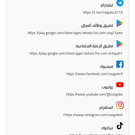
تيليجرام:
المرحلة الابتدائية
https://t.me/iraqjobs2019
المرحلة المتوسطة
تطبيق وظائف العراق:
https://play.google.com/store/apps/details?id=com.iraq21jobs
المرحلة الاعدادية
تطبيق الرعاية الاجتماعية:
الجامعات
https://play.google.com/store/apps/details?id=com.re3ayah1
اخبار وقرارات وزارة التعليم
فيسبوك:
العالي
https://www.facebook.com/iraqjobs9
استمارة القبول المركزي
يوتيوب:
https://www.youtube.com/@iraqjobs
نتائج القبول المركزي
انستغرام:
الطقس
https://www.instagram.com/iraqjobs0/
العطل
تيكتوك: