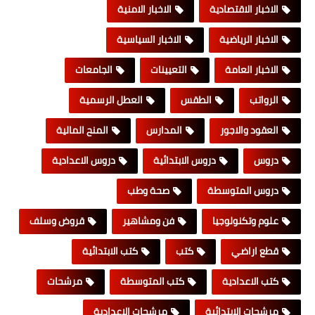
الاخبار الاقتصادية
الاخبار الامنية
الاخبار الرياضية
الاخبار السياسية
الاخبار العامة
التعيينات
الجامعات
الرواتب
الطقس
العطل الرسمية
العقود والاجور
المدارس
المنح المالية
دروس
دروس الابتدائية
دروس الاعدادية
دروس المتوسطة
صحة وطب
علوم وتكنولوجيا
فن ومشاهير
قروض وسلف
قطع اراضي
كتب
كتب الابتدائية
كتب الاعدادية
كتب المتوسطة
مرشحات
مرشحات الابتدائية
مرشحات الاعدادية