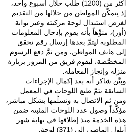
المرحلة الابتدائية
أكثر من (1200) طلب خلال أسبوع واحد،
إذ يتمكّن المواطن من خلالها من التقديم
المرحلة المتوسطة
لغرض استبدال لوحة مركبته وعبر بوابة
المرحلة الاعدادية
(أور)، منوِّهاً بأنه يقوم بإدخال المعلومات
مرشحات
المطلوبة ليتمَّ بعدها إرسال رقم تحقق
إلى هاتف المواطن، ومن ثمَّ دفع الرسوم
المرحلة الابتدائية
المخصَّصة، ليقوم فريق من المرور بزيارة
المرحلة المتوسطة
منزله وإنجاز المعاملة.
وبيَّن شاكر أنه بعد إكمال الإجراءات
المرحلة الاعدادية
السابقة يتمّ طبع اللوحات في المعمل
كتب مدرسية
ومن ثم الاتصال به وتسلّمها بشكل مباشر،
المرحلة الابتدائية
مؤكّداً وصول عدد اللوحات المثبتة ضمن
هذه الخدمة منذ إطلاقها في نهاية شهر
المرحلة المتوسطة
أيلول الماضي إلى (371) لوحة.