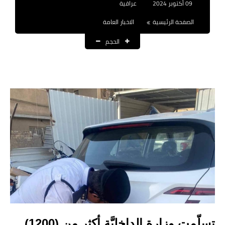
09 أكتوبر 2024
عراقية
نتائج التعيينات
الصفحة الرئيسية
الاخبار العامة
العقود والاجور اليومية
الحجم
الرواتب والقروض
الرواتب
القروض والسلف
المنح المالية
قطع الاراضي
اخبار العراق
الاخبار السياسية
الاخبار الامنية
تسلّمت وزارة الداخليَّة أكثر من (1200)