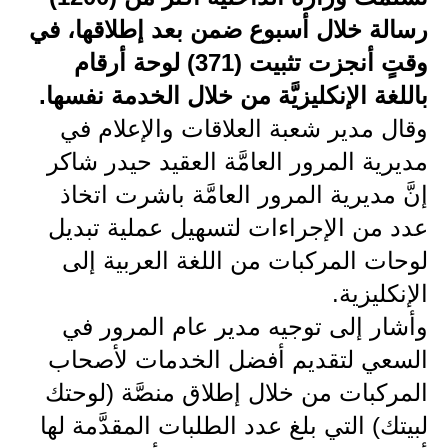
رسالة خلال أسبوع ضمن بعد إطلاقها، في
الاخبار الاقتصادية
وقتٍ أنجزت تثبيت (371) لوحة أرقام
الاخبار الرياضية
باللغة الإنكليزيَّة من خلال الخدمة نفسها.
وقال مدير شعبة العلاقات والإعلام في
المدارس
مديرية المرور العامَّة العقيد حيدر شاكر
اخبار وقرارات وزارة التربية
إنَّ مديرية المرور العامَّة باشرت اتخاذ
نتائج الامتحانات
عدد من الإجراءات لتسهيل عملية تبديل
لوحات المركبات من اللغة العربية إلى
المرحلة الابتدائية
الإنكليزية.
المرحلة المتوسطة
وأشار إلى توجيه مدير عام المرور في
المرحلة الاعدادية
السعي لتقديم أفضل الخدمات لأصحاب
المركبات من خلال إطلاق منصَّة (لوحتك
اسئلة وزارية
لبيتك) التي بلغ عدد الطلبات المقدَّمة لها