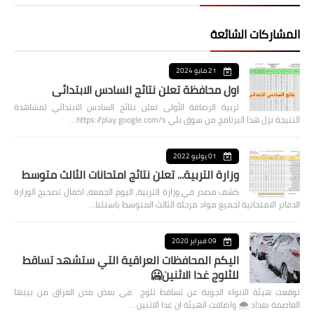
المشاركات الشائعة
21 مايو 2024
اول محافظة تعلن نتائج السادس الابتدائي
تربية الرصافة الأولى تعلن نتائج السادس الابتدائي لمشاهدة
النتيجة نزل هذا البرنامج من سوق بلي https://play.google.com/s…
01 يوليو 2022
وزارة التربية... تعلن نتائج امتحانات الثالث متوسط
كشف مصدر في وزارة التربية، اليوم الجمعة، اكمال تصحيح الوزارة
الدفاتر الامتحانية لجميع مواد مرحلة الثالث المتوسط باستثنا…
09 فبراير 2020
اليكم المحافظات العراقية التي ستشهد تساقط
للثلوج غدا الاثنين🥶
توقعت هيئة الانواء الجوية عن تساقط ثلوج في بعض مدن العراق من بينها
العاصمة بغداد ⁦🌨️⁩ واضافت الهيئة ان غدا الاثنين …