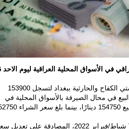
أسعار صرف الدولار مقابل ا
وارتفعت أسعار الدولار مع افتتاح بورصتي الكفاح والحارثية ببغداد لتسجل 153900
لار، أما أسعار البيع في محال الصيرفة بالأسواق المحلية في
بغداد شهدت ارتفاعا، حيث بلغ سعر البيع 154750 دينارًا، بينما بل
وكان مجلس الوزراء، قد أعلن بتاريخ 7 شباط/فبراير 2022، المصادقة على تعديل 