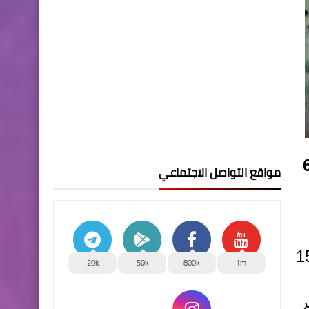
لدينار العراقي في الأسواق المحلية العراقية ليوم الاحد 6
مواقع التواصل الاجتماعي
غ سعر الشراء 152750
20k
50k
800k
1m
سعر