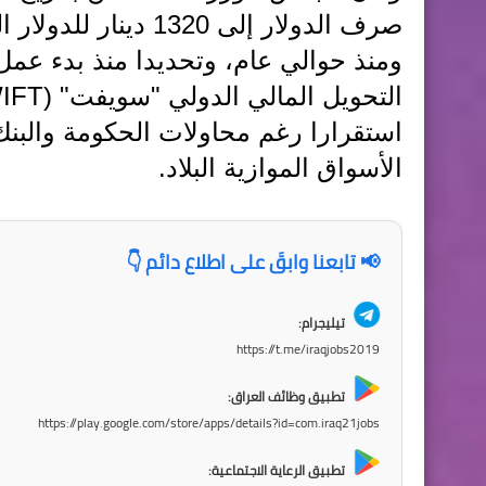
صرف الدولار إلى 1320 دينار للدولار الواحد.
ومنذ حوالي عام، وتحديدا منذ بدء عمل 
استقرارا رغم محاولات الحكومة والب
الأسواق الموازية البلاد.
📢 تابعنا وابقَ على اطلاع دائم 👇
تيليجرام:
https://t.me/iraqjobs2019
تطبيق وظائف العراق:
https://play.google.com/store/apps/details?id=com.iraq21jobs
تطبيق الرعاية الاجتماعية: