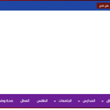
من نحن
اق
المدارس
الجامعات
الطقس
العطل
صحة وطب