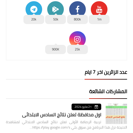
20k
50k
800k
1m
900K
25k
عدد الزائرين اخر 7 ايام
المشاركات الشائعة
21 مايو 2024
اول محافظة تعلن نتائج السادس الابتدائي
تربية الرصافة الأولى تعلن نتائج السادس الابتدائي لمشاهدة
النتيجة نزل هذا البرنامج من سوق بلي https://play.google.com/s…