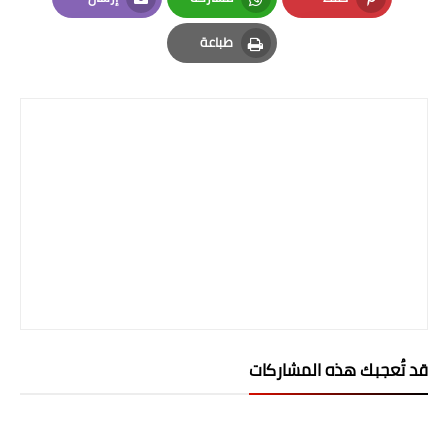
Email
Whatsapp
Pinterest
المرحلة الابتدائية
طباعة
Print
المرحلة المتوسطة
المرحلة الاعدادية
الجامعات
اخبار وقرارات وزارة التعليم
العالي
استمارة القبول المركزي
نتائج القبول المركزي
قد تُعجبك هذه المشاركات
الطقس
العطل