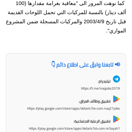
المرحلة الابتدائية
كما نوهت المرور الى "معاقبة بغرامة مقدارها (100
ألف دينار) بالنسبة للمركبات التي تحمل اللوحات القديمة
المرحلة المتوسطة
قبل تاريخ 2003/4/9 والمركبات المسجلة ضمن المشروع
المرحلة الاعدادية
الموازي".
مرشحات
المرحلة الابتدائية
📢 تابعنا وابقَ على اطلاع دائم 👇
المرحلة المتوسطة
تيليجرام:
المرحلة الاعدادية
https://t.me/iraqjobs2019
كتب مدرسية
تطبيق وظائف العراق:
https://play.google.com/store/apps/details?id=com.iraq21jobs
المرحلة الابتدائية
تطبيق الرعاية الاجتماعية:
المرحلة المتوسطة
https://play.google.com/store/apps/details?id=com.re3ayah1