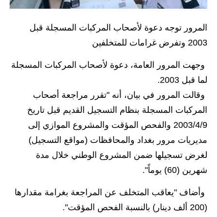
الاخبار الاقتصادية
المرور توجه دعوة لأصحاب المركبات المسجلة قبل
الاخبار الرياضية
2003 وتفرض غرامات للمتخلفين
المدارس
وجهت المرور العامة، دعوة لأصحاب المركبات المسجلة
لما قبل 2003.
اخبار وقرارات وزارة التربية
وقالت المرور في بيان، أنه "تقرر مراجعة أصحاب
نتائج الامتحانات
المركبات المسجلة بنظام التسجيل القديم قبل تاريخ
2003/4/9 والفحص المؤقت والمشروع الموازي إلى
المرحلة الابتدائية
مديريات مرور بغداد والمحافظات (مواقع التسجيل)
المرحلة المتوسطة
لغرض تسجيلها ضمن المشروع الوطني خلال مدة
شهرين (60) يوماً".
المرحلة الاعدادية
وأضاف "يعاقب المتخلف عن المراجعة بغرامة مقدارها
اسئلة وزارية
(200 ألف دينار) بالنسبة الفحص المؤقت".