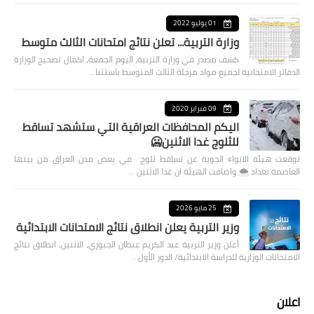
01 يوليو 2022
وزارة التربية... تعلن نتائج امتحانات الثالث متوسط
كشف مصدر في وزارة التربية، اليوم الجمعة، اكمال تصحيح الوزارة
الدفاتر الامتحانية لجميع مواد مرحلة الثالث المتوسط باستثنا…
09 فبراير 2020
اليكم المحافظات العراقية التي ستشهد تساقط
للثلوج غدا الاثنين🥶
توقعت هيئة الانواء الجوية عن تساقط ثلوج في بعض مدن العراق من بينها
العاصمة بغداد ⁦🌨️⁩ واضافت الهيئة ان غدا الاثنين …
25 مايو 2026
وزير التربية يعلن انطلاق نتائج الامتحانات الابتدائية
أعلن وزير التربية عبد الكريم عبطان الجبوري، الاثنين، انطلاق نتائج
الامتحانات الوزارية للدراسة الابتدائية/ الدور الأول…
اعلان