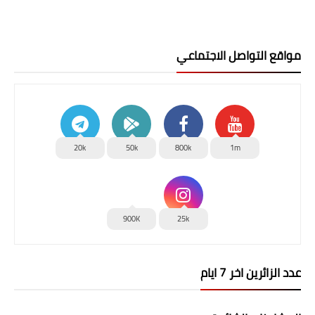
مواقع التواصل الاجتماعي
20k
50k
800k
1m
900K
25k
عدد الزائرين اخر 7 ايام