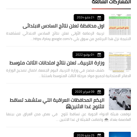
المشاركات الشائعة
21 مايو 2024
اول محافظة تعلن نتائج السادس الابتدائي
تربية الرصافة الأولى تعلن نتائج السادس الابتدائي لمشاهدة
النتيجة نزل هذا البرنامج من سوق بلي https://play.google.com/s…
01 يوليو 2022
وزارة التربية... تعلن نتائج امتحانات الثالث متوسط
كشف مصدر في وزارة التربية، اليوم الجمعة، اكمال تصحيح الوزارة
الدفاتر الامتحانية لجميع مواد مرحلة الثالث المتوسط باستثنا…
09 فبراير 2020
اليكم المحافظات العراقية التي ستشهد تساقط
للثلوج غدا الاثنين🥶
توقعت هيئة الانواء الجوية عن تساقط ثلوج في بعض مدن العراق من بينها
العاصمة بغداد ⁦🌨️⁩ واضافت الهيئة ان غدا الاثنين …
25 مايو 2026