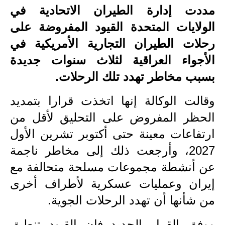
مددت إدارة الطيران الاتحادية في
الاخبار الاقتصادية
الولايات المتحدة القيود المفروضة على
الاخبار الرياضية
رحلات الطيران التجارية الأمريكية في
الأجواء العراقية لثلاث سنوات جديدة
المدارس
بسبب مخاطر تهدد تلك الرحلات.
اخبار وقرارات وزارة التربية
وقالت الوكالة إنها اتخذت قرارا بتمديد
نتائج الامتحانات
الحظر المفروض على التحليق لأقل من
ارتفاعات معينة حتى أكتوبر تشرين الأول
المرحلة الابتدائية
2027، وأرجعت ذلك إلى مخاطر ناجمة
المرحلة المتوسطة
عن أنشطة مجموعات مسلحة متحالفة مع
المرحلة الاعدادية
إيران وعمليات عسكرية لأطراف أخرى
من شأنها أن تهدد الرحلات الجوية.
اسئلة وزارية
ووفق القرار الجديد فإن القيود تنطبق