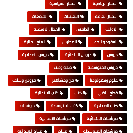
الاخبار الرياضية
الاخبار السياسية
الاخبار العامة
التعيينات
الجامعات
الرواتب
الطقس
العطل الرسمية
العقود والاجور
المدارس
المنح المالية
دروس
دروس الابتدائية
دروس الاعدادية
دروس المتوسطة
صحة وطب
علوم وتكنولوجيا
فن ومشاهير
قروض وسلف
قطع اراضي
كتب
كتب الابتدائية
كتب الاعدادية
كتب المتوسطة
مرشحات
مرشحات الابتدائية
مرشحات الاعدادية
مرشحات المتوسطة
ملازم
ملازم الابتدائية