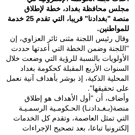
مجلس محافظة بغداد، خطة لإطلاق
الاخبار الاقتصادية
منصة "بغدادنا" قريبا، التي تقدم 25 خدمة
الاخبار الرياضية
للمواطنين.
وقال رئيس اللجنة مثنى ثائر العزاوي، إن
المدارس
"اللجنة وضمن الخطة التي أعدتها حددت
اخبار وقرارات وزارة التربية
الأولويات بالنسبة للرؤية التي وضعت خلال
نتائج الامتحانات
السنوات الأربع المقبلة كحكومة بغداد
المحلية الذكية، إذ بوشر بأهداف آنية نعمل
المرحلة الابتدائية
على تحقيقها".
المرحلة المتوسطة
وأضاف، أن "أول الأهداف هو إطلاق
منصة(بـغـدادنـا) الحـكومـية الرسمـيـة
المرحلة الاعدادية
التي تمثل العاصمة، وتقدم كل الخدمات
اسئلة وزارية
إلكترونيا تباعا، بعد تصحيح الإجراءات