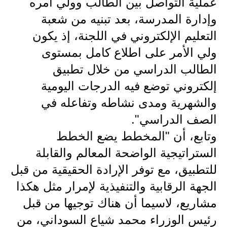
عملية التواصل بين الطالب وولي أمره
المرحلة الابتدائية
وإدارة المدرسة، بعد تبنيه من شعبة
التعليم الإلكتروني في اللجنة، إذ يكون
المرحلة المتوسطة
ولي الأمر على اطلاع كامل بمستوى
المرحلة الاعدادية
الطالب الدراسي من خلال تطبيق
الجامعات
إلكتروني توضع فيه الدرجات اليومية
والشهرية ومدى نشاطه وتفاعله في
اخبار وقرارات وزارة التعليم
العالي
الصف الدراسي".
وتابع، أن "المخطط يضع الخطط
استمارة القبول المركزي
الستراتيجية الواضحة المعالم والقابلة
نتائج القبول المركزي
للتطبيق، مع توفر الإرادة الحقيقية من قبل
الجهة الرقابية والتنفيذية لإمرار مثل هكذا
الطقس
مشاريع، لاسيما أن هناك توجيها من قبل
العطل
رئيس الوزراء محمد شياع السوداني، من