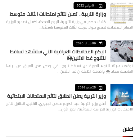
01 يوليو 2022
وزارة التربية... تعلن نتائج امتحانات الثالث متوسط
كشف مصدر في وزارة التربية، اليوم الجمعة، اكمال تصحيح الوزارة
الدفاتر الامتحانية لجميع مواد مرحلة الثالث المتوسط باستثنا…
09 فبراير 2020
اليكم المحافظات العراقية التي ستشهد تساقط
للثلوج غدا الاثنين🥶
توقعت هيئة الانواء الجوية عن تساقط ثلوج في بعض مدن العراق من بينها
العاصمة بغداد ⁦🌨️⁩ واضافت الهيئة ان غدا الاثنين …
25 مايو 2026
وزير التربية يعلن انطلاق نتائج الامتحانات الابتدائية
أعلن وزير التربية عبد الكريم عبطان الجبوري، الاثنين، انطلاق نتائج
الامتحانات الوزارية للدراسة الابتدائية/ الدور الأول…
اعلان