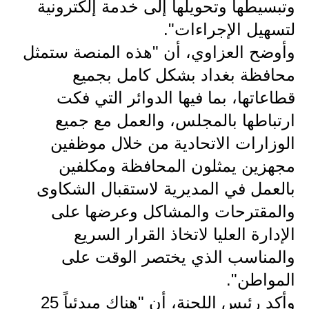
المرحلة الابتدائية
وتبسيطها وتحويلها إلى خدمة إلكترونية
لتسهيل الإجراءات".
المرحلة المتوسطة
وأوضح العزاوي، أن "هذه المنصة ستمثل
المرحلة الاعدادية
محافظة بغداد بشكل كامل بجميع
مرشحات
قطاعاتها، بما فيها الدوائر التي فكت
ارتباطها بالمجلس، والعمل مع جميع
المرحلة الابتدائية
الوزارات الاتحادية من خلال موظفين
المرحلة المتوسطة
مجهزين يمثلون المحافظة ومكلفين
بالعمل في المديرية لاستقبال الشكاوى
المرحلة الاعدادية
والمقترحات والمشاكل وعرضها على
كتب مدرسية
الإدارة العليا لاتخاذ القرار السريع
المرحلة الابتدائية
والمناسب الذي يختصر الوقت على
المواطن".
المرحلة المتوسطة
وأكد رئيس اللجنة، أن "هناك مبدئياً 25