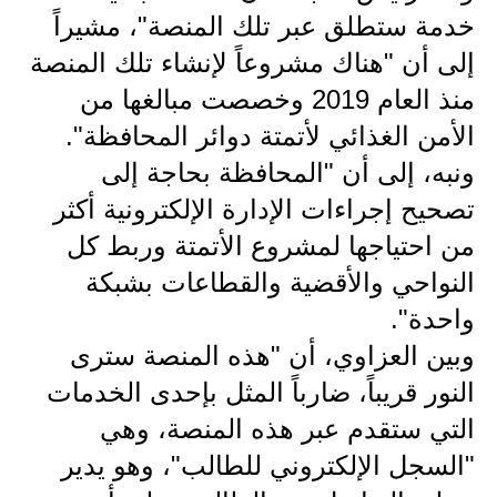
المرحلة الاعدادية
خدمة ستطلق عبر تلك المنصة"، مشيراً
إلى أن "هناك مشروعاً لإنشاء تلك المنصة
ملازم دراسية
منذ العام 2019 وخصصت مبالغها من
المرحلة الابتدائية
الأمن الغذائي لأتمتة دوائر المحافظة".
المرحلة المتوسطة
ونبه، إلى أن "المحافظة بحاجة إلى
تصحيح إجراءات الإدارة الإلكترونية أكثر
المرحلة الاعدادية
من احتياجها لمشروع الأتمتة وربط كل
دروس
النواحي والأقضية والقطاعات بشبكة
واحدة".
المرحلة الابتدائية
وبين العزاوي، أن "هذه المنصة سترى
المرحلة المتوسطة
النور قريباً، ضارباً المثل بإحدى الخدمات
المرحلة الاعدادية
التي ستقدم عبر هذه المنصة، وهي
"السجل الإلكتروني للطالب"، وهو يدير
مواضيع انشاء