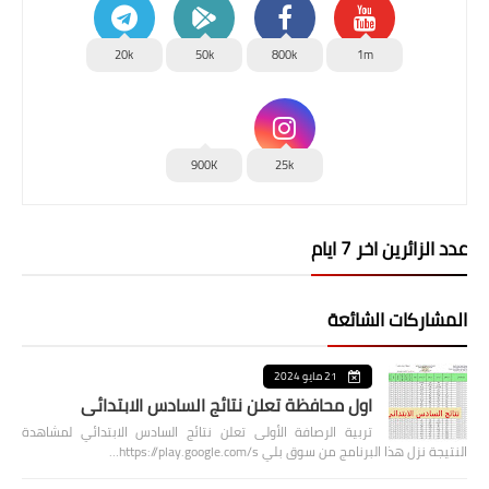
20k
50k
800k
1m
900K
25k
عدد الزائرين اخر 7 ايام
المشاركات الشائعة
21 مايو 2024
اول محافظة تعلن نتائج السادس الابتدائي
تربية الرصافة الأولى تعلن نتائج السادس الابتدائي لمشاهدة
النتيجة نزل هذا البرنامج من سوق بلي https://play.google.com/s…