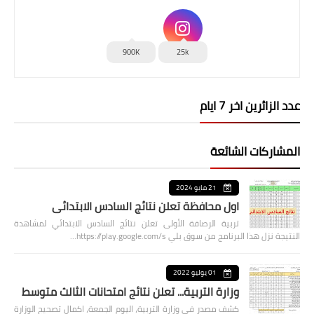
900K
25k
عدد الزائرين اخر 7 ايام
المشاركات الشائعة
21 مايو 2024
اول محافظة تعلن نتائج السادس الابتدائي
تربية الرصافة الأولى تعلن نتائج السادس الابتدائي لمشاهدة
النتيجة نزل هذا البرنامج من سوق بلي https://play.google.com/s…
01 يوليو 2022
وزارة التربية... تعلن نتائج امتحانات الثالث متوسط
كشف مصدر في وزارة التربية، اليوم الجمعة، اكمال تصحيح الوزارة