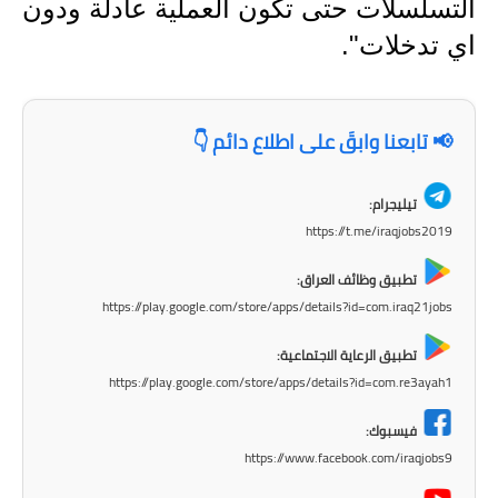
التسلسلات حتى تكون العملية عادلة ودون
المرحلة الابتدائية
اي تدخلات".
المرحلة المتوسطة
المرحلة الاعدادية
📢 تابعنا وابقَ على اطلاع دائم 👇
الجامعات
تيليجرام:
https://t.me/iraqjobs2019
اخبار وقرارات وزارة التعليم
العالي
تطبيق وظائف العراق:
https://play.google.com/store/apps/details?id=com.iraq21jobs
استمارة القبول المركزي
تطبيق الرعاية الاجتماعية:
نتائج القبول المركزي
https://play.google.com/store/apps/details?id=com.re3ayah1
الطقس
فيسبوك:
https://www.facebook.com/iraqjobs9
العطل