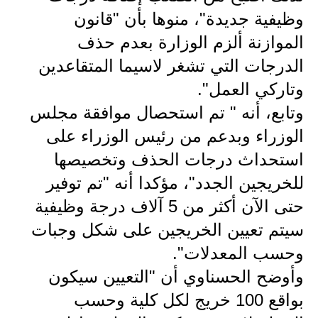
المرحلة الاعدادية
وظيفية جديدة"، منوها بأن "قانون
الموازنة ألزم الوزارة بعدم حذف
ملازم دراسية
الدرجات التي تشغر لاسيما المتقاعدين
المرحلة الابتدائية
وتاركي العمل".
المرحلة المتوسطة
وتابع، أنه " تم استحصال موافقة مجلس
الوزراء وبدعم من رئيس الوزراء على
المرحلة الاعدادية
استحداث درجات الحذف وتخصيصها
دروس
للخريجين الجدد"، مؤكدا أنه "تم توفير
حتى الآن أكثر من 5 آلاف درجة وظيفية
المرحلة الابتدائية
سيتم تعيين الخريجين على شكل وجبات
المرحلة المتوسطة
وحسب المعدلات".
المرحلة الاعدادية
وأوضح الحسناوي أن "التعيين سيكون
بواقع 100 خريج لكل كلية وحسب
مواضيع انشاء