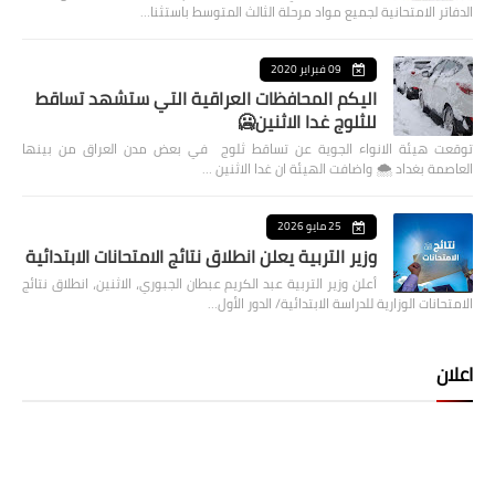
الدفاتر الامتحانية لجميع مواد مرحلة الثالث المتوسط باستثنا…
09 فبراير 2020
اليكم المحافظات العراقية التي ستشهد تساقط
للثلوج غدا الاثنين🥶
توقعت هيئة الانواء الجوية عن تساقط ثلوج في بعض مدن العراق من بينها
العاصمة بغداد ⁦🌨️⁩ واضافت الهيئة ان غدا الاثنين …
25 مايو 2026
وزير التربية يعلن انطلاق نتائج الامتحانات الابتدائية
أعلن وزير التربية عبد الكريم عبطان الجبوري، الاثنين، انطلاق نتائج
الامتحانات الوزارية للدراسة الابتدائية/ الدور الأول…
اعلان