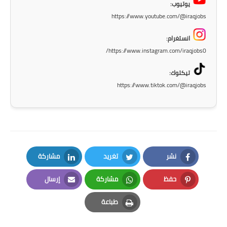
صحة وطب
يوتيوب:
https://www.youtube.com/@iraqjobs
فن ومشاهير
انستغرام:
العامة
https://www.instagram.com/iraqjobs0/
تيكتوك:
https://www.tiktok.com/@iraqjobs
نشر
تغريد
مشاركة
LinkedIn
Twitter
Facebook
حفظ
مشاركة
إرسال
Email
Whatsapp
Pinterest
طباعة
Print