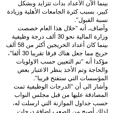
المرحلة الابتدائية
بينما الآن الأعداد بدأت تتزايد وبشكل
كبير، بسبب كثرة الجامعات الأهلية وزيادة
المرحلة المتوسطة
نسبة القبول".
المرحلة الاعدادية
وأضاف، أنه "خلال هذا العام خصصت
مرشحات
وزارة المالية نحو 30 ألف درجة وظيفية
بينما كان أعداد الخريجين أكثر من 58 ألف
المرحلة الابتدائية
خريج مما جعل هناك فرقا تقريبا 30 ألفا"،
المرحلة المتوسطة
مؤكدا أنه "تم التعيين حسب الاولويات
والحاجة وتم الأخذ بنظر الاعتبار بعض
المرحلة الاعدادية
المؤسسات التي ستفتح قريبا".
كتب مدرسية
وأشار الى أن "الدرجات الوظيفية تمت
المرحلة الابتدائية
المصادقة عليها من قبل مجلس النواب
حسب جداول الموازنة التي ارسلت له،
المرحلة المتوسطة
لذلك أصبح من الصعب إضافة درجات