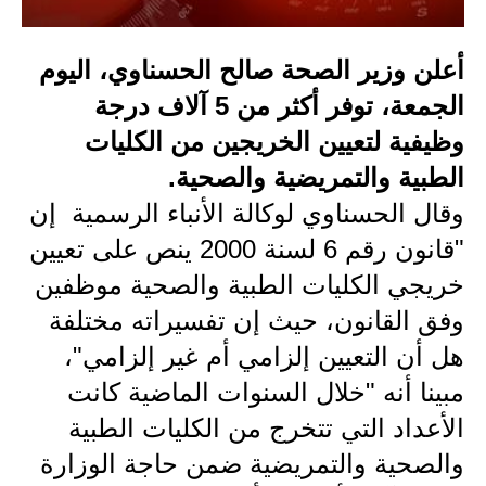
الاخبار الاقتصادية
أعلن وزير الصحة صالح الحسناوي، اليوم
الاخبار الرياضية
الجمعة، توفر أكثر من 5 آلاف درجة
المدارس
وظيفية لتعيين الخريجين من الكليات
الطبية والتمريضية والصحية.
اخبار وقرارات وزارة التربية
وقال الحسناوي لوكالة الأنباء الرسمية إن
نتائج الامتحانات
"قانون رقم 6 لسنة 2000 ينص على تعيين
خريجي الكليات الطبية والصحية موظفين
المرحلة الابتدائية
وفق القانون، حيث إن تفسيراته مختلفة
المرحلة المتوسطة
هل أن التعيين إلزامي أم غير إلزامي"،
المرحلة الاعدادية
مبينا أنه "خلال السنوات الماضية كانت
الأعداد التي تتخرج من الكليات الطبية
اسئلة وزارية
والصحية والتمريضية ضمن حاجة الوزارة