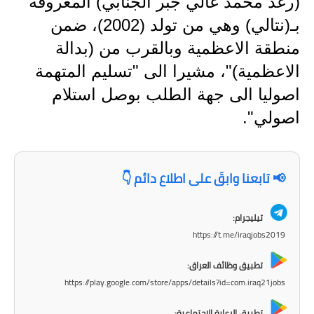
(رغد محمد غالي جبر الجنابي) المعروفة
المرحلة الاعدادية
بـ(نتالي) وهي من تولد (2002)، ضمن
ملازم دراسية
منطقة الاعظمية وبالقرب من (بدالة
الاعظمية)"، مشيرا الى "تسليم المتهمة
المرحلة الابتدائية
اصوليا الى جهة الطلب بوصل استلام
المرحلة المتوسطة
اصولي".
المرحلة الاعدادية
دروس
📢 تابعنا وابقَ على اطلاع دائم 👇
المرحلة الابتدائية
تيليجرام:
https://t.me/iraqjobs2019
المرحلة المتوسطة
تطبيق وظائف العراق:
المرحلة الاعدادية
https://play.google.com/store/apps/details?id=com.iraq21jobs
مواضيع انشاء
تطبيق الرعاية الاجتماعية: