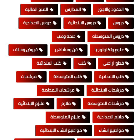
العقود والاجور
المدارس
المنح المالية
دروس
دروس الابتدائية
دروس الاعدادية
دروس المتوسطة
صحة وطب
علوم وتكنولوجيا
فن ومشاهير
قروض وسلف
قطع اراضي
كتب
كتب الابتدائية
كتب الاعدادية
كتب المتوسطة
مرشحات
مرشحات الابتدائية
مرشحات الاعدادية
مرشحات المتوسطة
ملازم
ملازم الابتدائية
ملازم الاعدادية
ملازم المتوسطة
مواضيع انشاء
مواضيع انشاء الابتدائية