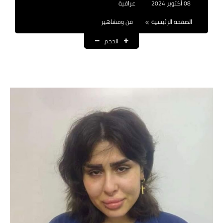
08 أكتوبر 2024
عراقية
نتائج التعيينات
الصفحة الرئيسية
فن ومشاهير
العقود والاجور اليومية
الحجم
الرواتب والقروض
الرواتب
القروض والسلف
المنح المالية
قطع الاراضي
اخبار العراق
الاخبار السياسية
الاخبار الامنية