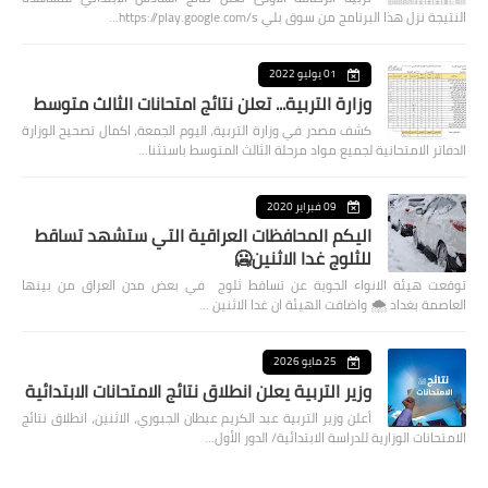
النتيجة نزل هذا البرنامج من سوق بلي https://play.google.com/s…
01 يوليو 2022
وزارة التربية... تعلن نتائج امتحانات الثالث متوسط
كشف مصدر في وزارة التربية، اليوم الجمعة، اكمال تصحيح الوزارة
الدفاتر الامتحانية لجميع مواد مرحلة الثالث المتوسط باستثنا…
09 فبراير 2020
اليكم المحافظات العراقية التي ستشهد تساقط
للثلوج غدا الاثنين🥶
توقعت هيئة الانواء الجوية عن تساقط ثلوج في بعض مدن العراق من بينها
العاصمة بغداد ⁦🌨️⁩ واضافت الهيئة ان غدا الاثنين …
25 مايو 2026
وزير التربية يعلن انطلاق نتائج الامتحانات الابتدائية
أعلن وزير التربية عبد الكريم عبطان الجبوري، الاثنين، انطلاق نتائج
الامتحانات الوزارية للدراسة الابتدائية/ الدور الأول…