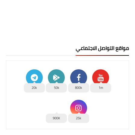
مواقع التواصل الاجتماعي
20k
50k
800k
1m
900K
25k