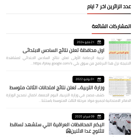
عدد الزائرين اخر 7 ايام
المشاركات الشائعة
21 مايو 2024
اول محافظة تعلن نتائج السادس الابتدائي
تربية الرصافة الأولى تعلن نتائج السادس الابتدائي لمشاهدة
النتيجة نزل هذا البرنامج من سوق بلي https://play.google.com/s…
01 يوليو 2022
وزارة التربية... تعلن نتائج امتحانات الثالث متوسط
كشف مصدر في وزارة التربية، اليوم الجمعة، اكمال تصحيح الوزارة
الدفاتر الامتحانية لجميع مواد مرحلة الثالث المتوسط باستثنا…
09 فبراير 2020
اليكم المحافظات العراقية التي ستشهد تساقط
للثلوج غدا الاثنين🥶