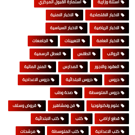
اسئلة وزارية
استمارة القبول المركزي
الاخبار الاقتصادية
الاخبار الامنية
الاخبار الرياضية
الاخبار السياسية
الاخبار العامة
التعيينات
الجامعات
الرواتب
الطقس
العطل الرسمية
العقود والاجور
المدارس
المنح المالية
دروس
دروس الابتدائية
دروس الاعدادية
دروس المتوسطة
صحة وطب
علوم وتكنولوجيا
فن ومشاهير
قروض وسلف
قطع اراضي
كتب
كتب الابتدائية
كتب الاعدادية
كتب المتوسطة
مرشحات