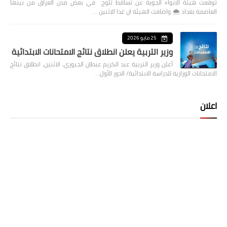
توقعت هيئة الانواء الجوية عن تساقط ثلوج في بعض مدن العراق من بينها
العاصمة بغداد ⁦🌨️⁩ واضافت الهيئة ان غدا الاثنين …
25 مايو 2026
وزير التربية يعلن انطلاق نتائج الامتحانات الابتدائية
أعلن وزير التربية عبد الكريم عبطان الجبوري، الاثنين، انطلاق نتائج
الامتحانات الوزارية للدراسة الابتدائية/ الدور الأول…
اعلان