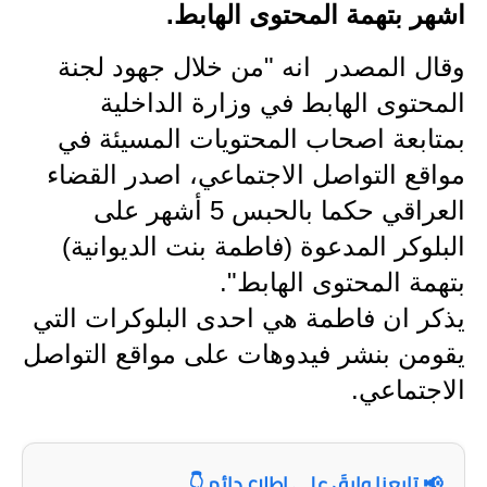
اشهر بتهمة المحتوى الهابط.
الاخبار الاقتصادية
وقال المصدر انه "من خلال جهود لجنة
الاخبار الرياضية
المحتوى الهابط في وزارة الداخلية
بمتابعة اصحاب المحتويات المسيئة في
المدارس
مواقع التواصل الاجتماعي، اصدر القضاء
اخبار وقرارات وزارة التربية
العراقي حكما بالحبس 5 أشهر على
نتائج الامتحانات
البلوكر المدعوة (فاطمة بنت الديوانية)
بتهمة المحتوى الهابط".
المرحلة الابتدائية
يذكر ان فاطمة هي احدى البلوكرات التي
المرحلة المتوسطة
يقومن بنشر فيدوهات على مواقع التواصل
الاجتماعي.
المرحلة الاعدادية
اسئلة وزارية
📢 تابعنا وابقَ على اطلاع دائم 👇