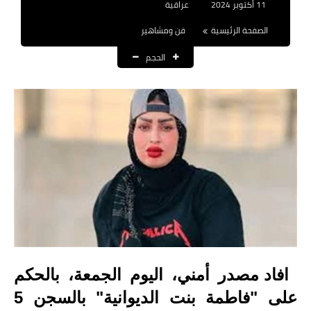
11 أكتوبر 2024
عراقية
نتائج التعيينات
الصفحة الرئيسية
فن ومشاهير
العقود والاجور اليومية
الحجم
الرواتب والقروض
الرواتب
القروض والسلف
المنح المالية
قطع الاراضي
اخبار العراق
الاخبار السياسية
افاد مصدر أمني، اليوم الجمعة، بالحكم
على "فاطمة بنت الديوانية" بالسجن 5
الاخبار الامنية