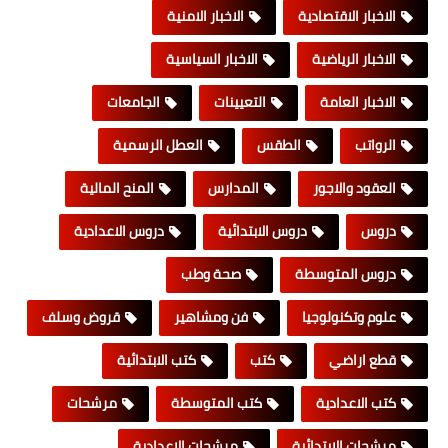
الاخبار الاقتصادية
الاخبار الامنية
الاخبار الرياضية
الاخبار السياسية
الاخبار العامة
التعيينات
الجامعات
الرواتب
الطقس
العطل الرسمية
العقود والاجور
المدارس
المنح المالية
دروس
دروس الابتدائية
دروس الاعدادية
دروس المتوسطة
صحة وطب
علوم وتكنولوجيا
فن ومشاهير
قروض وسلف
قطع اراضي
كتب
كتب الابتدائية
كتب الاعدادية
كتب المتوسطة
مرشحات
مرشحات الابتدائية
مرشحات الاعدادية