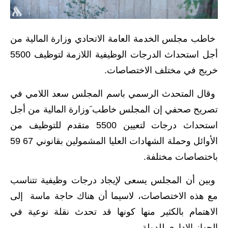
الاخبار الاقتصادية
خاطب مجلس الخدمة العامة الاتحادي وزارة المالية من
الاخبار الرياضية
أجل استحداث الدرجات الوظيفية اللازمة لتوظيف 5500
المدارس
خريج في مختلف الاختصاصات.
اخبار وقرارات وزارة التربية
وقال المتحدث الرسمي باسم المجلس سعد اللامي في
تصريح صحفي إن المجلس خاطب َوزارة المالية من أجل
نتائج الامتحانات
استحداث درجات لتعيين 5500 متقدم للتوظيف من
المرحلة الابتدائية
الأوائل وحملة الشهادات العليا المشمولين بقانوني 67 59
باختصاصات مختلفة.
المرحلة المتوسطة
وبين أن المجلس يسعى لإيجاد درجات وظيفية تتناسب
المرحلة الاعدادية
مع هذه الاختصاصات، لاسيما أن هناك حاجة ماسة إلى
اسئلة وزارية
الاهتمام بالكثير منها كونها قد تحدث نقلة نوعية في
الجهاز الإداري للدولة.