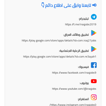
المرحلة الاعدادية
📢 تابعنا وابقَ على اطلاع دائم 👇
ملازم دراسية
تيليجرام:
https://t.me/iraqjobs2019
المرحلة الابتدائية
تطبيق وظائف العراق:
المرحلة المتوسطة
https://play.google.com/store/apps/details?id=com.iraq21jobs
المرحلة الاعدادية
تطبيق الرعاية الاجتماعية:
https://play.google.com/store/apps/details?id=com.re3ayah1
دروس
فيسبوك:
المرحلة الابتدائية
https://www.facebook.com/iraqjobs9
المرحلة المتوسطة
يوتيوب:
https://www.youtube.com/@iraqjobs
المرحلة الاعدادية
انستغرام:
مواضيع انشاء
https://www.instagram.com/iraqjobs0/