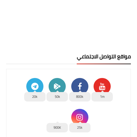
مواقع التواصل الاجتماعي
20k
50k
800k
1m
900K
25k