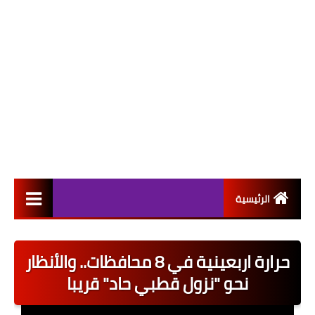
الرئيسية
التعيينات
حرارة اربعينية في 8 محافظات.. والأنظار
اخبار القطاع العام
نحو "نزول قطبي حاد" قريبا
اخبار القطاع الخاص