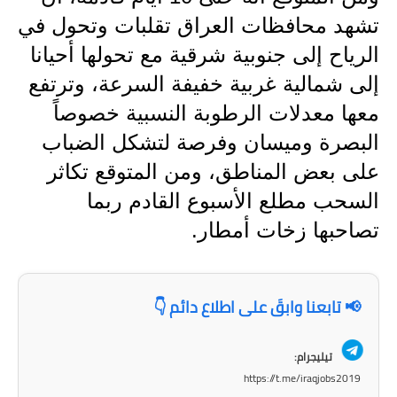
المرحلة الابتدائية
تشهد محافظات العراق تقلبات وتحول في
المرحلة المتوسطة
الرياح إلى جنوبية شرقية مع تحولها أحيانا
إلى شمالية غربية خفيفة السرعة، وترتفع
المرحلة الاعدادية
معها معدلات الرطوبة النسبية خصوصاً
مرشحات
البصرة وميسان وفرصة لتشكل الضباب
المرحلة الابتدائية
على بعض المناطق، ومن المتوقع تكاثر
السحب مطلع الأسبوع القادم ربما
المرحلة المتوسطة
تصاحبها زخات أمطار.
المرحلة الاعدادية
كتب مدرسية
📢 تابعنا وابقَ على اطلاع دائم 👇
المرحلة الابتدائية
تيليجرام:
المرحلة المتوسطة
https://t.me/iraqjobs2019