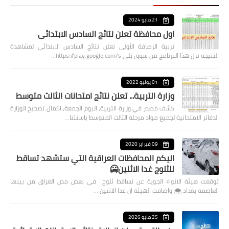
21 مايو 2024
اول محافظة تعلن نتائج السادس الابتدائي
تربية الرصافة الأولى تعلن نتائج السادس الابتدائي لمشاهدة
النتيجة نزل هذا البرنامج من سوق بلي https://play.google.com/s…
01 يوليو 2022
وزارة التربية... تعلن نتائج امتحانات الثالث متوسط
كشف مصدر في وزارة التربية، اليوم الجمعة، اكمال تصحيح الوزارة
الدفاتر الامتحانية لجميع مواد مرحلة الثالث المتوسط باستثنا…
09 فبراير 2020
اليكم المحافظات العراقية التي ستشهد تساقط
للثلوج غدا الاثنين🥶
توقعت هيئة الانواء الجوية عن تساقط ثلوج في بعض مدن العراق من بينها
العاصمة بغداد ⁦🌨️⁩ واضافت الهيئة ان غدا الاثنين …
25 مايو 2026