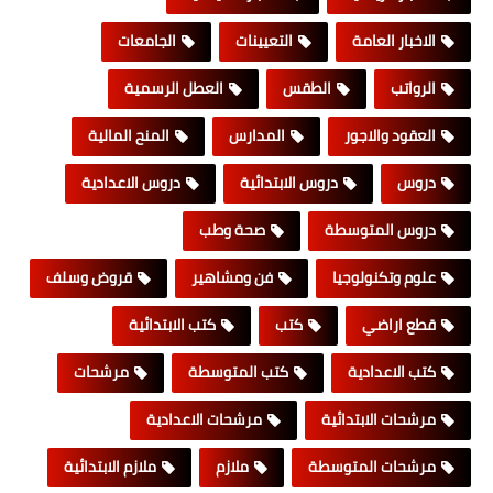
الاخبار العامة
التعيينات
الجامعات
الرواتب
الطقس
العطل الرسمية
العقود والاجور
المدارس
المنح المالية
دروس
دروس الابتدائية
دروس الاعدادية
دروس المتوسطة
صحة وطب
علوم وتكنولوجيا
فن ومشاهير
قروض وسلف
قطع اراضي
كتب
كتب الابتدائية
كتب الاعدادية
كتب المتوسطة
مرشحات
مرشحات الابتدائية
مرشحات الاعدادية
مرشحات المتوسطة
ملازم
ملازم الابتدائية