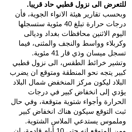
للتعرض الى نزول قطبي حاد قريبا.
الاخبار الاقتصادية
وبحسب تقارير هيئة الانواء الجوية، فأن
درجات حرارة تبلغ 40 مئوية ستسجلها
الاخبار الرياضية
اليوم الاثنين محافظات بغداد وديالى
المدارس
وكربلاء وواسط والنجف والمثنى، فيما
اخبار وقرارات وزارة التربية
تسجل ميسان وذي قار 41 مئوية.
وتشير خرائط الطقس، الى نزول قطبي
نتائج الامتحانات
كبير يتجه نحو المنطقة ومتوقع ان يضرب
المرحلة الابتدائية
البلاد ليكون مركز المنخفض شمال البلاد
يؤدي إلى انخفاض كبير في درجات
المرحلة المتوسطة
الحرارة وأجواء شتوية متوقعة، وفي حال
المرحلة الاعدادية
ثبت التوقع سيكون هناك انخفاض كبير
اسئلة وزارية
وملموس يستدعي الملاس الشتوية.
ومن المتوقع انه حتى 10 أيام قادمة، ان