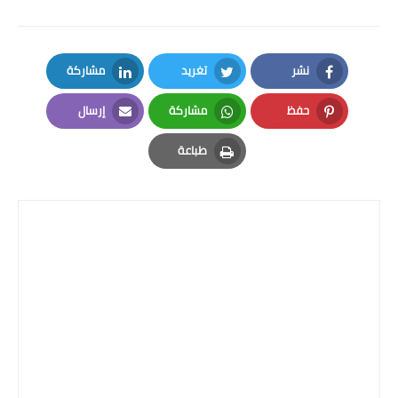
المرحلة الابتدائية
المرحلة المتوسطة
نشر
تغريد
مشاركة
LinkedIn
Twitter
Facebook
المرحلة الاعدادية
حفظ
مشاركة
إرسال
Email
Whatsapp
Pinterest
الجامعات
طباعة
Print
اخبار وقرارات وزارة التعليم
العالي
استمارة القبول المركزي
نتائج القبول المركزي
الطقس
العطل