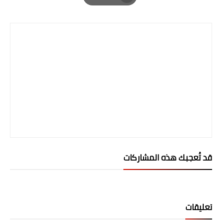
Print
المرحلة الابتدائية
المرحلة المتوسطة
المرحلة الاعدادية
الجامعات
اخبار وقرارات وزارة التعليم
العالي
استمارة القبول المركزي
قد تُعجبك هذه المشاركات
نتائج القبول المركزي
الطقس
العطل
تعليقات