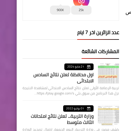
900K
25k
يص
عدد الزائرين اخر 7 ايام
المشاركات الشائعة
21 مايو 2024
اول محافظة تعلن نتائج السادس
الابتدائي
تربية الرصافة الأولى تعلن نتائج السادس الابتدائي لمشاهدة النتيجة
نزل هذا البرنامج من سوق بلي https://play.google.com/s…
01 يوليو 2022
وزارة التربية... تعلن نتائج امتحانات
الثالث متوسط
كشف مصدر في وزارة التربية، اليوم الجمعة، اكمال تصحيح الوزارة