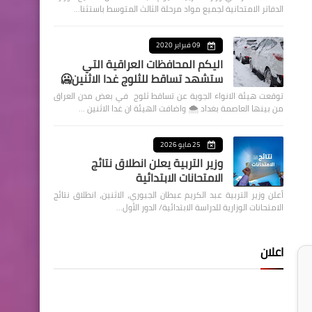
الدفاتر الامتحانية لجميع مواد مرحلة الثالث المتوسط باستثنا…
09 فبراير 2020
اليكم المحافظات العراقية التي
ستشهد تساقط للثلوج غدا الاثنين🥶
توقعت هيئة الانواء الجوية عن تساقط ثلوج في بعض مدن العراق
من بينها العاصمة بغداد ⁦🌨️⁩ واضافت الهيئة ان غدا الاثنين …
25 مايو 2026
وزير التربية يعلن انطلاق نتائج
الامتحانات الابتدائية
أعلن وزير التربية عبد الكريم عبطان الجبوري، الاثنين، انطلاق نتائج
الامتحانات الوزارية للدراسة الابتدائية/ الدور الأول…
اعلان