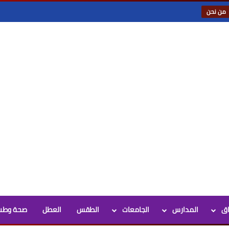
من نحن
اق
المدارس
الجامعات
الطقس
العطل
صحة وطب