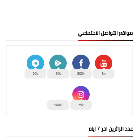
مواقع التواصل الاجتماعي
20k
50k
800k
1m
900K
25k
عدد الزائرين اخر 7 ايام