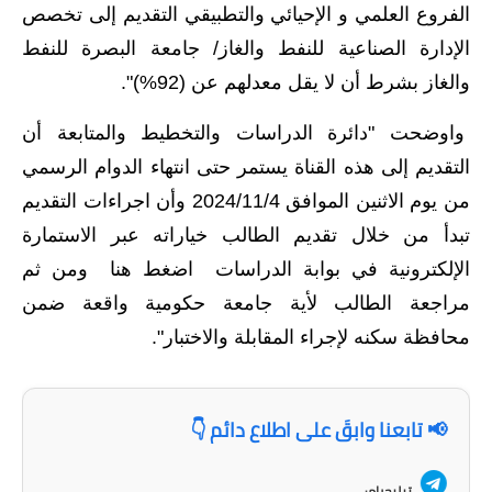
الفروع العلمي و الإحيائي والتطبيقي التقديم إلى تخصص
مرشحات
الإدارة الصناعية للنفط والغاز/ جامعة البصرة للنفط
والغاز بشرط أن لا يقل معدلهم عن (92%)".
المرحلة الابتدائية
واوضحت "دائرة الدراسات والتخطيط والمتابعة أن
المرحلة المتوسطة
التقديم إلى هذه القناة يستمر حتى انتهاء الدوام الرسمي
المرحلة الاعدادية
من يوم الاثنين الموافق 2024/11/4 وأن اجراءات التقديم
تبدأ من خلال تقديم الطالب خياراته عبر الاستمارة
كتب مدرسية
الإلكترونية في بوابة الدراسات اضغط هنا ومن ثم
المرحلة الابتدائية
مراجعة الطالب لأية جامعة حكومية واقعة ضمن
محافظة سكنه لإجراء المقابلة والاختبار".
المرحلة المتوسطة
المرحلة الاعدادية
📢 تابعنا وابقَ على اطلاع دائم 👇
ملازم دراسية
تيليجرام: