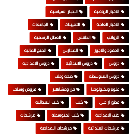
الاخبار الرياضية
الاخبار السياسية
الاخبار العامة
التعيينات
الجامعات
الرواتب
الطقس
العطل الرسمية
العقود والاجور
المدارس
المنح المالية
دروس
دروس الابتدائية
دروس الاعدادية
دروس المتوسطة
صحة وطب
علوم وتكنولوجيا
فن ومشاهير
قروض وسلف
قطع اراضي
كتب
كتب الابتدائية
كتب الاعدادية
كتب المتوسطة
مرشحات
مرشحات الابتدائية
مرشحات الاعدادية