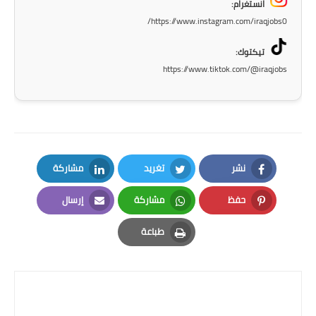
انستغرام:
صحة وطب
https://www.instagram.com/iraqjobs0/
فن ومشاهير
تيكتوك:
العامة
https://www.tiktok.com/@iraqjobs
نشر
تغريد
مشاركة
LinkedIn
Twitter
Facebook
حفظ
مشاركة
إرسال
Email
Whatsapp
Pinterest
طباعة
Print