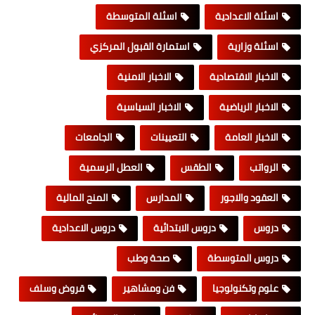
اسئلة الاعدادية
اسئلة المتوسطة
اسئلة وزارية
استمارة القبول المركزي
الاخبار الاقتصادية
الاخبار الامنية
الاخبار الرياضية
الاخبار السياسية
الاخبار العامة
التعيينات
الجامعات
الرواتب
الطقس
العطل الرسمية
العقود والاجور
المدارس
المنح المالية
دروس
دروس الابتدائية
دروس الاعدادية
دروس المتوسطة
صحة وطب
علوم وتكنولوجيا
فن ومشاهير
قروض وسلف