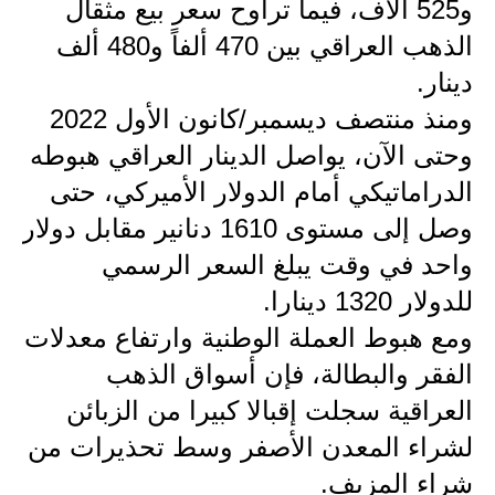
المرحلة الابتدائية
و525 آلاف، فيما تراوح سعر بيع مثقال
الذهب العراقي بين 470 ألفاً و480 ألف
المرحلة المتوسطة
دينار.
المرحلة الاعدادية
ومنذ منتصف ديسمبر/كانون الأول 2022
وحتى الآن، يواصل الدينار العراقي هبوطه
مرشحات
الدراماتيكي أمام الدولار الأميركي، حتى
المرحلة الابتدائية
وصل إلى مستوى 1610 دنانير مقابل دولار
المرحلة المتوسطة
واحد في وقت يبلغ السعر الرسمي
للدولار 1320 دينارا.
المرحلة الاعدادية
ومع هبوط العملة الوطنية وارتفاع معدلات
كتب مدرسية
الفقر والبطالة، فإن أسواق الذهب
العراقية سجلت إقبالا كبيرا من الزبائن
المرحلة الابتدائية
لشراء المعدن الأصفر وسط تحذيرات من
المرحلة المتوسطة
شراء المزيف.