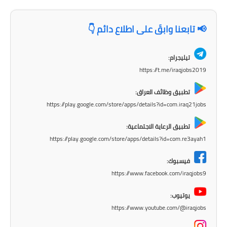
المرحلة الابتدائية
📢 تابعنا وابقَ على اطلاع دائم 👇
المرحلة المتوسطة
تيليجرام:
المرحلة الاعدادية
https://t.me/iraqjobs2019
الجامعات
تطبيق وظائف العراق:
https://play.google.com/store/apps/details?id=com.iraq21jobs
اخبار وقرارات وزارة التعليم
العالي
تطبيق الرعاية الاجتماعية:
https://play.google.com/store/apps/details?id=com.re3ayah1
استمارة القبول المركزي
فيسبوك:
نتائج القبول المركزي
https://www.facebook.com/iraqjobs9
الطقس
يوتيوب:
https://www.youtube.com/@iraqjobs
العطل