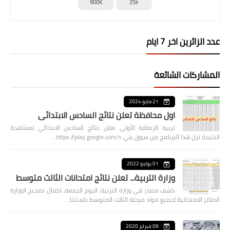
900K
25k
عدد الزائرين اخر 7 ايام
المشاركات الشائعة
21 مايو 2024
اول محافظة تعلن نتائج السادس الابتدائي
تربية الرصافة الأولى تعلن نتائج السادس الابتدائي لمشاهدة
النتيجة نزل هذا البرنامج من سوق بلي https://play.google.com/s…
01 يوليو 2022
وزارة التربية... تعلن نتائج امتحانات الثالث متوسط
كشف مصدر في وزارة التربية، اليوم الجمعة، اكمال تصحيح الوزارة
الدفاتر الامتحانية لجميع مواد مرحلة الثالث المتوسط باستثنا…
09 فبراير 2020