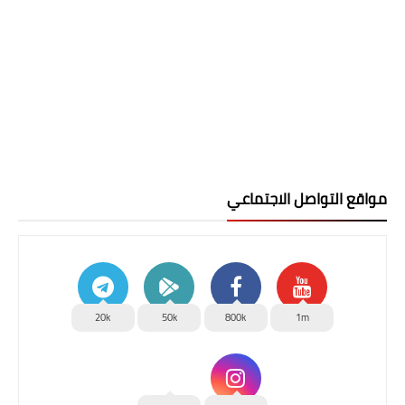
مواقع التواصل الاجتماعي
20k
50k
800k
1m