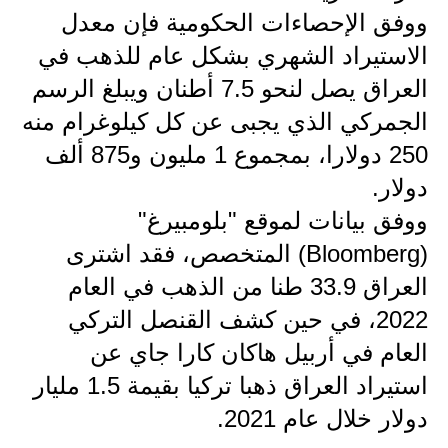
المرحلة الاعدادية
ووفق الإحصاءات الحكومية فإن معدل
الاستيراد الشهري بشكل عام للذهب في
ملازم دراسية
العراق يصل لنحو 7.5 أطنان ويبلغ الرسم
المرحلة الابتدائية
الجمركي الذي يجبى عن كل كيلوغرام منه
المرحلة المتوسطة
250 دولارا، بمجموع 1 مليون و875 ألف
دولار.
المرحلة الاعدادية
ووفق بيانات لموقع "بلومبيرغ"
دروس
(Bloomberg) المتخصص، فقد اشترى
العراق 33.9 طنا من الذهب في العام
المرحلة الابتدائية
2022، في حين كشف القنصل التركي
المرحلة المتوسطة
العام في أربيل هاكان كارا جاي عن
المرحلة الاعدادية
استيراد العراق ذهبا تركيا بقيمة 1.5 مليار
دولار خلال عام 2021.
مواضيع انشاء