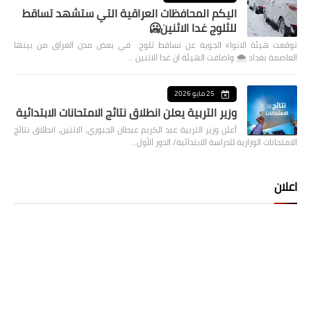
اليكم المحافظات العراقية التي ستشهد تساقط
للثلوج غدا الاثنين🥶
توقعت هيئة الانواء الجوية عن تساقط ثلوج في بعض مدن العراق من بينها
العاصمة بغداد ⁦🌨️⁩ واضافت الهيئة ان غدا الاثنين …
25 مايو 2026
وزير التربية يعلن انطلاق نتائج الامتحانات الابتدائية
أعلن وزير التربية عبد الكريم عبطان الجبوري، الاثنين، انطلاق نتائج
الامتحانات الوزارية للدراسة الابتدائية/ الدور الأول…
اعلان