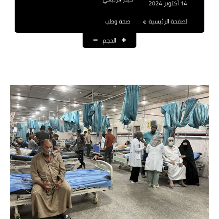
14 أكتوبر 2024
نتائج التعيينات
الصفحة الرئيسية
صحة وطب
العقود والاجور اليومية
الحجم
الرواتب والقروض
الرواتب
القروض والسلف
المنح المالية
قطع الاراضي
اخبار العراق
الاخبار السياسية
الاخبار الامنية