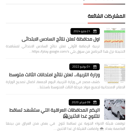
المشاركات الشائعة
21 مايو 2024
اول محافظة تعلن نتائج السادس الابتدائي
تربية الرصافة الأولى تعلن نتائج السادس الابتدائي لمشاهدة
النتيجة نزل هذا البرنامج من سوق بلي https://play.google.com/s…
01 يوليو 2022
وزارة التربية... تعلن نتائج امتحانات الثالث متوسط
كشف مصدر في وزارة التربية، اليوم الجمعة، اكمال تصحيح الوزارة
الدفاتر الامتحانية لجميع مواد مرحلة الثالث المتوسط باستثنا…
09 فبراير 2020
اليكم المحافظات العراقية التي ستشهد تساقط
للثلوج غدا الاثنين🥶
توقعت هيئة الانواء الجوية عن تساقط ثلوج في بعض مدن العراق من بينها
العاصمة بغداد ⁦🌨️⁩ واضافت الهيئة ان غدا الاثنين …