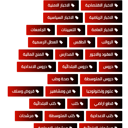
الاخبار الاقتصادية
الاخبار الامنية
الاخبار الرياضية
الاخبار السياسية
الاخبار العامة
التعيينات
الجامعات
الرواتب
الطقس
العطل الرسمية
العقود والاجور
المدارس
المنح المالية
دروس
دروس الابتدائية
دروس الاعدادية
دروس المتوسطة
صحة وطب
علوم وتكنولوجيا
فن ومشاهير
قروض وسلف
قطع اراضي
كتب
كتب الابتدائية
كتب الاعدادية
كتب المتوسطة
مرشحات