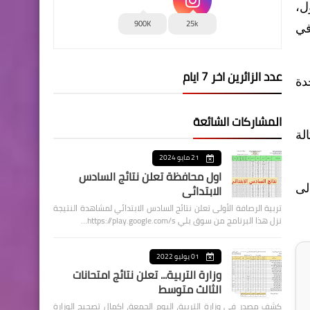
 تشرين الأول،
900K
25k
في
عدد الزائرين اخر 7 ايام
المتحدة
المشاركات الشائعة
سب وكالة
21 مايو 2024
اول محافظة تعلن نتائج السادس
الابتدائي
عام، ليصل إلى
تربية الرصافة الأولى تعلن نتائج السادس الابتدائي لمشاهدة النتيجة
نزل هذا البرنامج من سوق بلي https://play.google.com/s…
01 يوليو 2022
وزارة التربية... تعلن نتائج امتحانات
الثالث متوسط
كشف مصدر في وزارة التربية، اليوم الجمعة، اكمال تصحيح الوزارة