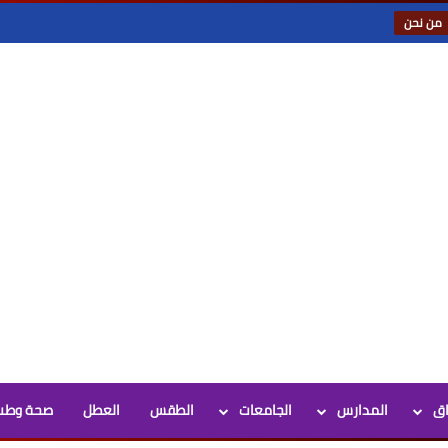
من نحن
اق
المدارس
الجامعات
الطقس
العطل
صحة وطب