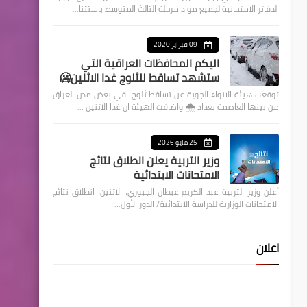
الدفاتر الامتحانية لجميع مواد مرحلة الثالث المتوسط باستثنا…
09 فبراير 2020
اليكم المحافظات العراقية التي
ستشهد تساقط للثلوج غدا الاثنين🥶
توقعت هيئة الانواء الجوية عن تساقط ثلوج في بعض مدن العراق
من بينها العاصمة بغداد ⁦🌨️⁩ واضافت الهيئة ان غدا الاثنين …
25 مايو 2026
وزير التربية يعلن انطلاق نتائج
الامتحانات الابتدائية
أعلن وزير التربية عبد الكريم عبطان الجبوري، الاثنين، انطلاق نتائج
الامتحانات الوزارية للدراسة الابتدائية/ الدور الأول…
اعلان