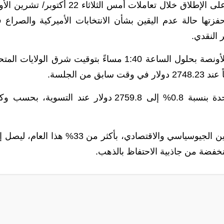
عالميا، ارتفع الذهب 1% ليصل إلى أعلى مستوى على الإطلاق خلال تعاملات أمس الثلاثاء 22 أكتوبر/
فزتها حالة عدم اليقين بشأن الانتخابات الأميركية والصراع 
 النقدي.
وارتفع الذهب الفوري 0.9% إلى 2746.69 دولار للأونصة بحلول الساعة 1:40 مساءً بتوقيت شرق الولايات 
وارتفعت العقود الآجلة للذهب في الولايات المتحدة بنسبة 0.8% إلى 2759.8 دولار عند التسوية، بح
وحقق الذهب، الذي يعتبر تحوطاً ضد حالة عدم اليقين الجيوسياسي والاقتصادي، بأكثر من 33% هذا ال
منخفضة من جاذبية الاحتفاظ بالذهب.