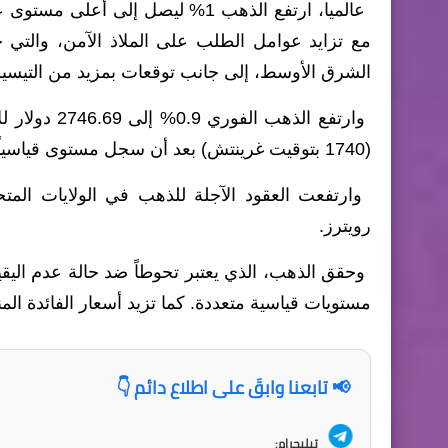
مع تزايد عوامل الطلب على الملاذ الآمن، والتي ح
الشرق الأوسط، إلى جانب توقعات بمزيد من التيسير
(1740 بتوقيت غرينتش) بعد أن سجل مستوى قياسياً عند 2748.23 دولار في وقت سابق من الجلسة.
رويترز.
مستويات قياسية متعددة. كما تزيد أسعار الفائدة ال
📢 تابعنا وابقَ على اطلاع دائم 👇
تيليجرام: