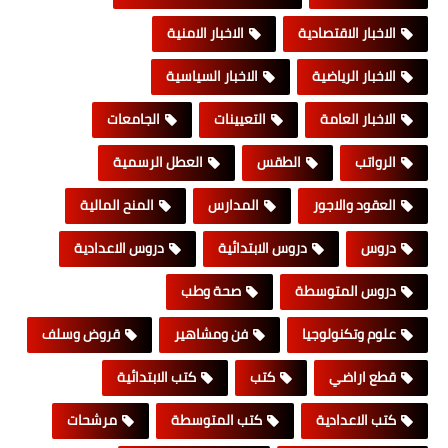
الاخبار الاقتصادية
الاخبار الامنية
الاخبار الرياضية
الاخبار السياسية
الاخبار العامة
التعيينات
الجامعات
الرواتب
الطقس
العطل الرسمية
العقود والاجور
المدارس
المنح المالية
دروس
دروس الابتدائية
دروس الاعدادية
دروس المتوسطة
صحة وطب
علوم وتكنولوجيا
فن ومشاهير
قروض وسلف
قطع اراضي
كتب
كتب الابتدائية
كتب الاعدادية
كتب المتوسطة
مرشحات