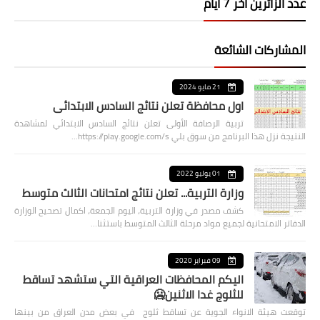
عدد الزائرين اخر 7 ايام
المشاركات الشائعة
21 مايو 2024
اول محافظة تعلن نتائج السادس الابتدائي
تربية الرصافة الأولى تعلن نتائج السادس الابتدائي لمشاهدة
النتيجة نزل هذا البرنامج من سوق بلي https://play.google.com/s…
01 يوليو 2022
وزارة التربية... تعلن نتائج امتحانات الثالث متوسط
كشف مصدر في وزارة التربية، اليوم الجمعة، اكمال تصحيح الوزارة
الدفاتر الامتحانية لجميع مواد مرحلة الثالث المتوسط باستثنا…
09 فبراير 2020
اليكم المحافظات العراقية التي ستشهد تساقط
للثلوج غدا الاثنين🥶
توقعت هيئة الانواء الجوية عن تساقط ثلوج في بعض مدن العراق من بينها