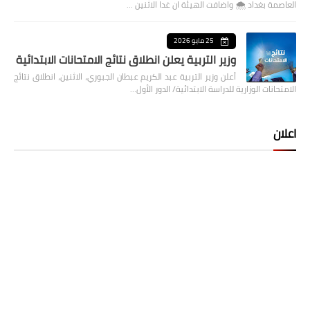
العاصمة بغداد ⁦🌨️⁩ واضافت الهيئة ان غدا الاثنين …
25 مايو 2026
وزير التربية يعلن انطلاق نتائج الامتحانات الابتدائية
أعلن وزير التربية عبد الكريم عبطان الجبوري، الاثنين، انطلاق نتائج
الامتحانات الوزارية للدراسة الابتدائية/ الدور الأول…
اعلان