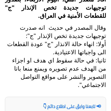
توجيهات جديدة تخص الإنذار "ج"
الاخبار الاقتصادية
للقطعات الأمنية في العراق.
الاخبار الرياضية
وقال المصدر في حديث انه صدرت
المدارس
توجيهات جديدة تخص الإنذار "ج":
اخبار وقرارات وزارة التربية
أولا: انهاء حالة الانذار "ج" عودة القطعات
الى واجباتها الاعتيادية.
نتائج الامتحانات
ثانيا: في حالة سقوط اي هدف او اجزاء
المرحلة الابتدائية
من الهدف عدم تصويره ويمنع منعا باتا
التصوير والنشر على مواقع التواصل
المرحلة المتوسطة
الاجتماعي".
المرحلة الاعدادية
اسئلة وزارية
📢 تابعنا وابقَ على اطلاع دائم 👇