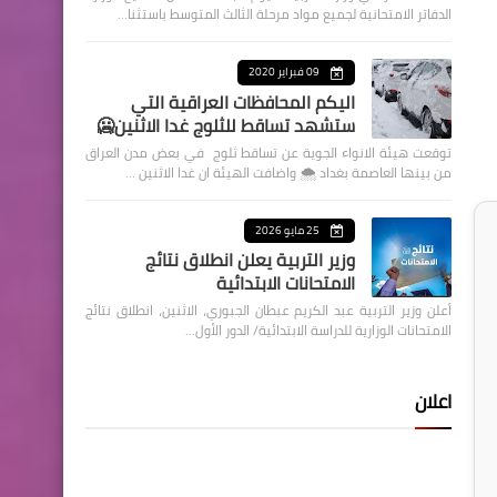
الدفاتر الامتحانية لجميع مواد مرحلة الثالث المتوسط باستثنا…
09 فبراير 2020
اليكم المحافظات العراقية التي
ستشهد تساقط للثلوج غدا الاثنين🥶
توقعت هيئة الانواء الجوية عن تساقط ثلوج في بعض مدن العراق
من بينها العاصمة بغداد ⁦🌨️⁩ واضافت الهيئة ان غدا الاثنين …
25 مايو 2026
وزير التربية يعلن انطلاق نتائج
الامتحانات الابتدائية
أعلن وزير التربية عبد الكريم عبطان الجبوري، الاثنين، انطلاق نتائج
الامتحانات الوزارية للدراسة الابتدائية/ الدور الأول…
اعلان