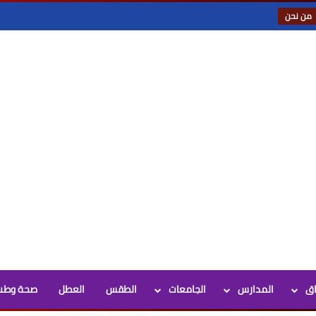
من نحن
اق
المدارس
الجامعات
الطقس
العطل
صحة وطب