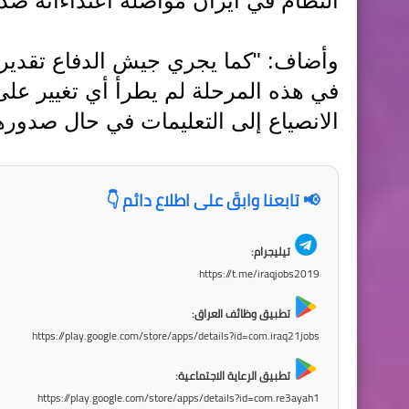
النظام في ايران مواصلة اعتداءاته ضد 
وأضاف: "‏كما يجري جيش الدفاع تقدير
في هذه المرحلة لم يطرأ أي تغيير على
الانصياع إلى التعليمات في حال صدورها
📢 تابعنا وابقَ على اطلاع دائم 👇
تيليجرام:
https://t.me/iraqjobs2019
تطبيق وظائف العراق:
https://play.google.com/store/apps/details?id=com.iraq21jobs
تطبيق الرعاية الاجتماعية:
https://play.google.com/store/apps/details?id=com.re3ayah1