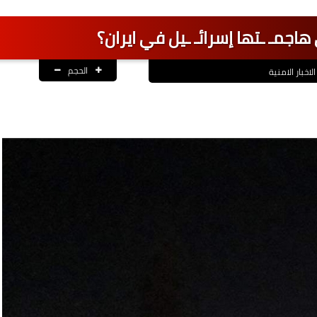
هاجمـ ـتها إسرائـ ـيل في ايران؟
الحجم
الاخبار الامنية