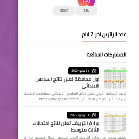
900K
25k
عدد الزائرين اخر 7 ايام
المشاركات الشائعة
21 مايو 2024
اول محافظة تعلن نتائج السادس
الابتدائي
تربية الرصافة الأولى تعلن نتائج السادس الابتدائي لمشاهدة النتيجة
نزل هذا البرنامج من سوق بلي https://play.google.com/s…
01 يوليو 2022
وزارة التربية... تعلن نتائج امتحانات
الثالث متوسط
كشف مصدر في وزارة التربية، اليوم الجمعة، اكمال تصحيح الوزارة