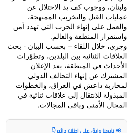
المرحلة الاعدادية
ولبنان، ووجوب كف يد الاحتلال عن
عمليات القتل والتخريب الممنهجة،
ملازم دراسية
والعمل على إنهاء الحرب التي تهدد أمن
المرحلة الابتدائية
واستقرار المنطقة والعالم.
المرحلة المتوسطة
وجرى، خلال اللقاء – بحسب البيان - بحث
العلاقات الثنائية بين البلدين، وتطوّرات
المرحلة الاعدادية
الأحداث في المنطقة، بعد الإعلان
دروس
المشترك عن إنهاء التحالف الدولي
لمحاربة داعش في العراق، والخطوات
المرحلة الابتدائية
المبذولة للانتقال إلى علاقات ثنائية في
المرحلة المتوسطة
المجال الأمني وباقي المجالات.
المرحلة الاعدادية
مواضيع انشاء
📢 تابعنا وابقَ على اطلاع دائم 👇