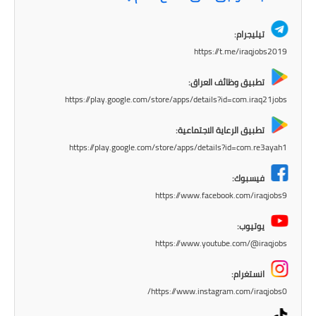
المرحلة الابتدائية
تيليجرام:
المرحلة المتوسطة
https://t.me/iraqjobs2019
تطبيق وظائف العراق:
المرحلة الاعدادية
https://play.google.com/store/apps/details?id=com.iraq21jobs
الجامعات
تطبيق الرعاية الاجتماعية:
https://play.google.com/store/apps/details?id=com.re3ayah1
اخبار وقرارات وزارة التعليم
العالي
فيسبوك:
https://www.facebook.com/iraqjobs9
استمارة القبول المركزي
يوتيوب:
نتائج القبول المركزي
https://www.youtube.com/@iraqjobs
الطقس
انستغرام:
https://www.instagram.com/iraqjobs0/
العطل