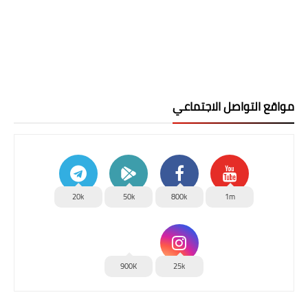
مواقع التواصل الاجتماعي
20k
50k
800k
1m
900K
25k