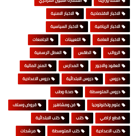
اسئلة وزارية
استمارة القبول المركزي
الاخبار الاقتصادية
الاخبار الامنية
الاخبار الرياضية
الاخبار السياسية
الاخبار العامة
التعيينات
الجامعات
الرواتب
الطقس
العطل الرسمية
العقود والاجور
المدارس
المنح المالية
دروس
دروس الابتدائية
دروس الاعدادية
دروس المتوسطة
صحة وطب
علوم وتكنولوجيا
فن ومشاهير
قروض وسلف
قطع اراضي
كتب
كتب الابتدائية
كتب الاعدادية
كتب المتوسطة
مرشحات