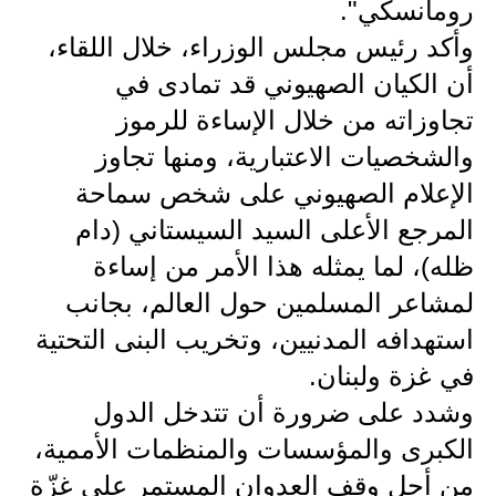
المرحلة الابتدائية
رومانسكي".
وأكد رئيس مجلس الوزراء، خلال اللقاء،
المرحلة المتوسطة
أن الكيان الصهيوني قد تمادى في
المرحلة الاعدادية
تجاوزاته من خلال الإساءة للرموز
والشخصيات الاعتبارية، ومنها تجاوز
مرشحات
الإعلام الصهيوني على شخص سماحة
المرحلة الابتدائية
المرجع الأعلى السيد السيستاني (دام
المرحلة المتوسطة
ظله)، لما يمثله هذا الأمر من إساءة
لمشاعر المسلمين حول العالم، بجانب
المرحلة الاعدادية
استهدافه المدنيين، وتخريب البنى التحتية
كتب مدرسية
في غزة ولبنان.
المرحلة الابتدائية
وشدد على ضرورة أن تتدخل الدول
الكبرى والمؤسسات والمنظمات الأممية،
المرحلة المتوسطة
من أجل وقف العدوان المستمر على غزّة