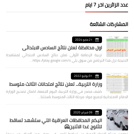
عدد الزائرين اخر 7 ايام
المشاركات الشائعة
21 مايو 2024
اول محافظة تعلن نتائج السادس الابتدائي
تربية الرصافة الأولى تعلن نتائج السادس الابتدائي لمشاهدة
النتيجة نزل هذا البرنامج من سوق بلي https://play.google.com/s…
01 يوليو 2022
وزارة التربية... تعلن نتائج امتحانات الثالث متوسط
كشف مصدر في وزارة التربية، اليوم الجمعة، اكمال تصحيح الوزارة
الدفاتر الامتحانية لجميع مواد مرحلة الثالث المتوسط باستثنا…
09 فبراير 2020
اليكم المحافظات العراقية التي ستشهد تساقط
للثلوج غدا الاثنين🥶
توقعت هيئة الانواء الجوية عن تساقط ثلوج في بعض مدن العراق من بينها