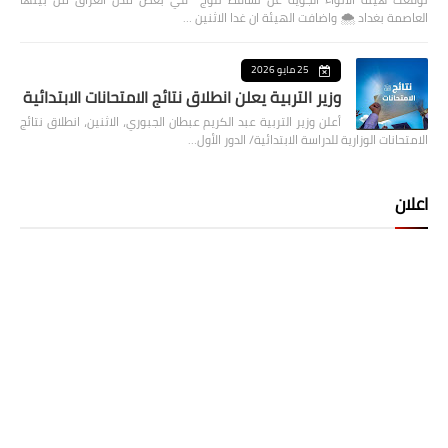
العاصمة بغداد ⁦🌨️⁩ واضافت الهيئة ان غدا الاثنين …
25 مايو 2026
وزير التربية يعلن انطلاق نتائج الامتحانات الابتدائية
أعلن وزير التربية عبد الكريم عبطان الجبوري، الاثنين، انطلاق نتائج
الامتحانات الوزارية للدراسة الابتدائية/ الدور الأول…
اعلان