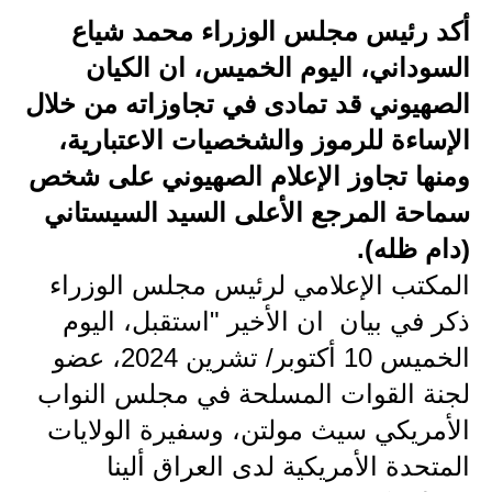
أكد رئيس مجلس الوزراء محمد شياع
الاخبار الاقتصادية
السوداني، اليوم الخميس، ان الكيان
الاخبار الرياضية
الصهيوني قد تمادى في تجاوزاته من خلال
الإساءة للرموز والشخصيات الاعتبارية،
المدارس
ومنها تجاوز الإعلام الصهيوني على شخص
اخبار وقرارات وزارة التربية
سماحة المرجع الأعلى السيد السيستاني
نتائج الامتحانات
(دام ظله).
المكتب الإعلامي لرئيس مجلس الوزراء
المرحلة الابتدائية
ذكر في بيان ان الأخير "استقبل، اليوم
المرحلة المتوسطة
الخميس 10 أكتوبر/ تشرين 2024، عضو
لجنة القوات المسلحة في مجلس النواب
المرحلة الاعدادية
الأمريكي سيث مولتن، وسفيرة الولايات
اسئلة وزارية
المتحدة الأمريكية لدى العراق ألينا