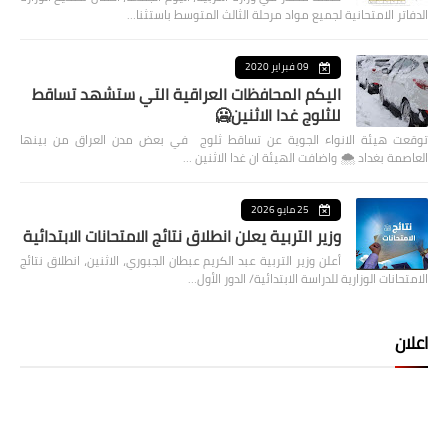
الدفاتر الامتحانية لجميع مواد مرحلة الثالث المتوسط باستثنا…
09 فبراير 2020
اليكم المحافظات العراقية التي ستشهد تساقط
للثلوج غدا الاثنين🥶
توقعت هيئة الانواء الجوية عن تساقط ثلوج في بعض مدن العراق من بينها
العاصمة بغداد ⁦🌨️⁩ واضافت الهيئة ان غدا الاثنين …
25 مايو 2026
وزير التربية يعلن انطلاق نتائج الامتحانات الابتدائية
أعلن وزير التربية عبد الكريم عبطان الجبوري، الاثنين، انطلاق نتائج
الامتحانات الوزارية للدراسة الابتدائية/ الدور الأول…
اعلان