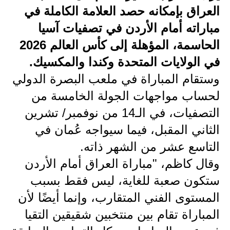
العراق بإمكانه حصد العلامة الكاملة في
الاخبار الاقتصادية
مباراته أمام الأردن في تصفيات آسيا
الاخبار الرياضية
الحاسمة، المؤهلة إلى كأس العالم 2026
في الولايات المتحدة وكندا والمكسيك.
المدارس
وستقام المباراة في ملعب البصرة الدولي
اخبار وقرارات وزارة التربية
لحساب مواجهات الجولة الخامسة من
التصفيات، في الـ14 من نوفمبر/ تشرين
نتائج الامتحانات
الثاني المقبل، فيما سيواجه عُمان في
المرحلة الابتدائية
التاسع عشر من الشهر ذاته.
المرحلة المتوسطة
وقال كاظم، "مباراة العراق أمام الأردن
ستكون صعبة للغاية، ليس فقط بسبب
المرحلة الاعدادية
المستوى الفني المتقارب، وإنما أيضًا لأن
اسئلة وزارية
المباراة تقام بين منتخبين شقيقين التقيا