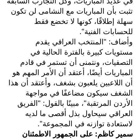
في عديد المباريات، وكل التجارب السابقة
المرحلة الابتدائية
تثبت بأن المباريات مع النشامى لن تكون
المرحلة المتوسطة
سهلة إطلاقًا، كونها لا تخضع فقط
المرحلة الاعدادية
للحسابات الفنية".
وأضاف: "المنتخب العراقي يقدم
مرشحات
مستويات كبيرة بالفترة الحالية في
المرحلة الابتدائية
التصفيات، ونتمنى أن تستمر في قادم
المرحلة المتوسطة
المباريات أيضًا، أعتقد أن الأمر المهم هو
أن اللاعبين يلعبون بشغف، وأعتقد أن هذا
المرحلة الاعدادية
الشغف سيكون مضاعفًا في مواجهة
كتب مدرسية
الأردن المرتقبة"، مبينًا بالقول: "الفريق
العراقي سيحاول بذل أقصى ما لديه
المرحلة الابتدائية
لاستعادة توازنه في المجموعة".
المرحلة المتوسطة
سمير كاظم: على الجمهور الاطمئنان