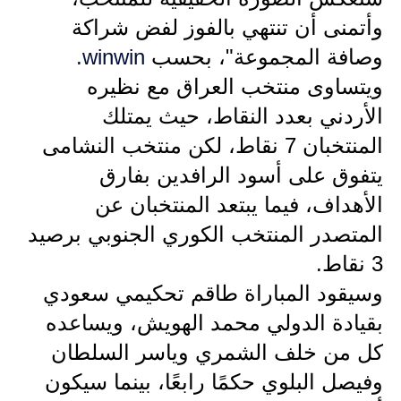
المرحلة الابتدائية
وأتمنى أن تنتهي بالفوز لفض شراكة
وصافة المجموعة"، بحسب
winwin.
المرحلة المتوسطة
ويتساوى منتخب العراق مع نظيره
المرحلة الاعدادية
الأردني بعدد النقاط، حيث يمتلك
المنتخبان 7 نقاط، لكن منتخب النشامى
الجامعات
يتفوق على أسود الرافدين بفارق
اخبار وقرارات وزارة التعليم
الأهداف، فيما يبتعد المنتخبان عن
العالي
المتصدر المنتخب الكوري الجنوبي برصيد
استمارة القبول المركزي
3 نقاط.
نتائج القبول المركزي
وسيقود المباراة طاقم تحكيمي سعودي
بقيادة الدولي محمد الهويش، ويساعده
الطقس
كل من خلف الشمري وياسر السلطان
العطل
وفيصل البلوي حكمًا رابعًا، بينما سيكون