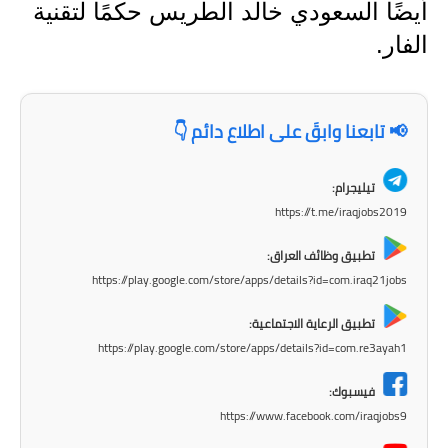
صحة وطب
أيضًا السعودي خالد الطريس حكمًا لتقنية
الفار.
فن ومشاهير
العامة
📢 تابعنا وابقَ على اطلاع دائم 👇
تيليجرام:
https://t.me/iraqjobs2019
تطبيق وظائف العراق:
https://play.google.com/store/apps/details?id=com.iraq21jobs
تطبيق الرعاية الاجتماعية:
https://play.google.com/store/apps/details?id=com.re3ayah1
فيسبوك:
https://www.facebook.com/iraqjobs9