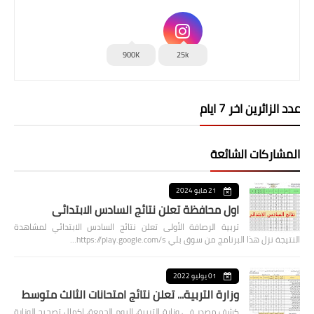
900K
25k
عدد الزائرين اخر 7 ايام
المشاركات الشائعة
21 مايو 2024
اول محافظة تعلن نتائج السادس الابتدائي
تربية الرصافة الأولى تعلن نتائج السادس الابتدائي لمشاهدة
النتيجة نزل هذا البرنامج من سوق بلي https://play.google.com/s…
01 يوليو 2022
وزارة التربية... تعلن نتائج امتحانات الثالث متوسط
كشف مصدر في وزارة التربية، اليوم الجمعة، اكمال تصحيح الوزارة