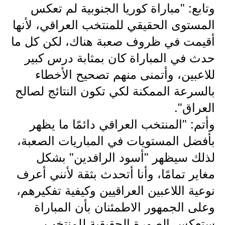
المرحلة الاعدادية
وتابع: "مباراة كوريا الجنوبية لم تعكس
المستوى الحقيقي للمنتخب العراقي، لأنها
ملازم دراسية
أقيمت في ظروف صعبة هناك، لكن كل ما
المرحلة الابتدائية
حدث في المباراة كان بمثابة درس كبير
للاعبين، وأتمنى منهم تصحيح الأخطاء
المرحلة المتوسطة
بالسرعة الممكنة لكي تكون النتائج لصالح
المرحلة الاعدادية
العراق".
دروس
وأتم: "المنتخب العراقي دائمًا ما يظهر
بأفضل المستويات في المباريات الصعبة،
المرحلة الابتدائية
لذلك سيظهر "أسود الرافدين" بشكل
المرحلة المتوسطة
مغاير تمامًا، وأنا أتحدث بثقة لأنني أعرف
نوعية اللاعبين العراقيين وكيفية تفكيرهم،
المرحلة الاعدادية
وعلى الجمهور الاطمئنان بأن المباراة
مواضيع انشاء
ستعكس الصورة الحقيقية للمنتخب،