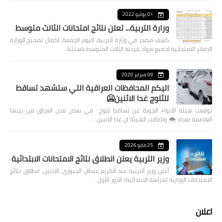
01 يوليو 2022
وزارة التربية... تعلن نتائج امتحانات الثالث متوسط
كشف مصدر في وزارة التربية، اليوم الجمعة، اكمال تصحيح الوزارة
الدفاتر الامتحانية لجميع مواد مرحلة الثالث المتوسط باستثنا…
09 فبراير 2020
اليكم المحافظات العراقية التي ستشهد تساقط
للثلوج غدا الاثنين🥶
توقعت هيئة الانواء الجوية عن تساقط ثلوج في بعض مدن العراق من بينها
العاصمة بغداد ⁦🌨️⁩ واضافت الهيئة ان غدا الاثنين …
25 مايو 2026
وزير التربية يعلن انطلاق نتائج الامتحانات الابتدائية
أعلن وزير التربية عبد الكريم عبطان الجبوري، الاثنين، انطلاق نتائج
الامتحانات الوزارية للدراسة الابتدائية/ الدور الأول…
اعلان