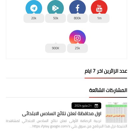
20k
50k
800k
1m
900K
25k
عدد الزائرين اخر 7 ايام
المشاركات الشائعة
21 مايو 2024
اول محافظة تعلن نتائج السادس الابتدائي
تربية الرصافة الأولى تعلن نتائج السادس الابتدائي لمشاهدة
النتيجة نزل هذا البرنامج من سوق بلي https://play.google.com/s…