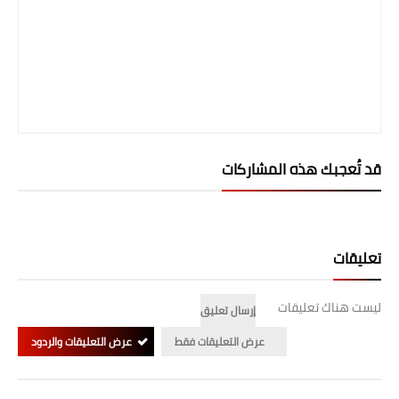
المرحلة الابتدائية
المرحلة المتوسطة
المرحلة الاعدادية
الجامعات
قد تُعجبك هذه المشاركات
اخبار وقرارات وزارة التعليم
العالي
استمارة القبول المركزي
تعليقات
نتائج القبول المركزي
ليست هناك تعليقات
إرسال تعليق
الطقس
عرض التعليقات فقط
عرض التعليقات والردود
العطل