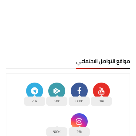
مواقع التواصل الاجتماعي
20k
50k
800k
1m
900K
25k