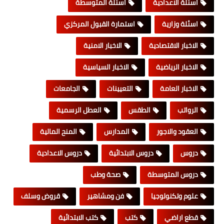
اسئلة الاعدادية
اسئلة المتوسطة
اسئلة وزارية
استمارة القبول المركزي
الاخبار الاقتصادية
الاخبار الامنية
الاخبار الرياضية
الاخبار السياسية
الاخبار العامة
التعيينات
الجامعات
الرواتب
الطقس
العطل الرسمية
العقود والاجور
المدارس
المنح المالية
دروس
دروس الابتدائية
دروس الاعدادية
دروس المتوسطة
صحة وطب
علوم وتكنولوجيا
فن ومشاهير
قروض وسلف
قطع اراضي
كتب
كتب الابتدائية