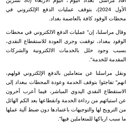
أفاد مراسل "بغداد اليوم"، اليوم الأربعاء (30 تشرين
الأول 2024)، بتوقف عمليات الدفع الإلكتروني في
الاخبار الاقتصادية
محطات الوقود كافة بالعاصمة بغداد.
الاخبار الرياضية
وقال مراسلنا، إن" عمليات الدفع الالكتروني في محطات
المدارس
الوقود ببغداد، توقفت وجرى العودة للاستقطاع النقدي،
بسبب وجود خلل بالخدمات الالكترونية والشركات
اخبار وقرارات وزارة التربية
المقدمة للخدمة".
نتائج الامتحانات
ونقل مراسلنا عن متعاملين بالدفع الإلكتروني قولهم،
المرحلة الابتدائية
انهم" تفاجئوا بتوقف الخدمة وعودة المحطات ببغداد إلى
الاستقطاع النقدي اليدوي المباشر، فيما أعرب أخرون
المرحلة المتوسطة
عن استيائهم من رداءة الخدمة وانقطاعها بعد الكم الهائل
المرحلة الاعدادية
من الترويج لها والتوجيهات باعتمادها دون ضبط آلية عملها
اسئلة وزارية
ما سبب ارباكها للمتعاملين فيها".