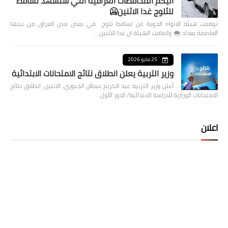
اليكم المحافظات العراقية التي ستشهد تساقط
للثلوج غدا الاثنين🥶
توقعت هيئة الانواء الجوية عن تساقط ثلوج في بعض مدن العراق من بينها
العاصمة بغداد ⁦🌨️⁩ واضافت الهيئة ان غدا الاثنين …
25 مايو 2026
وزير التربية يعلن انطلاق نتائج الامتحانات الابتدائية
أعلن وزير التربية عبد الكريم عبطان الجبوري، الاثنين، انطلاق نتائج
الامتحانات الوزارية للدراسة الابتدائية/ الدور الأول…
اعلان