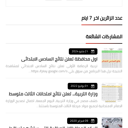
عدد الزائرين اخر 7 ايام
المشاركات الشائعة
21 مايو 2024
اول محافظة تعلن نتائج السادس الابتدائي
تربية الرصافة الأولى تعلن نتائج السادس الابتدائي لمشاهدة
النتيجة نزل هذا البرنامج من سوق بلي https://play.google.com/s…
01 يوليو 2022
وزارة التربية... تعلن نتائج امتحانات الثالث متوسط
كشف مصدر في وزارة التربية، اليوم الجمعة، اكمال تصحيح الوزارة
الدفاتر الامتحانية لجميع مواد مرحلة الثالث المتوسط باستثنا…
09 فبراير 2020