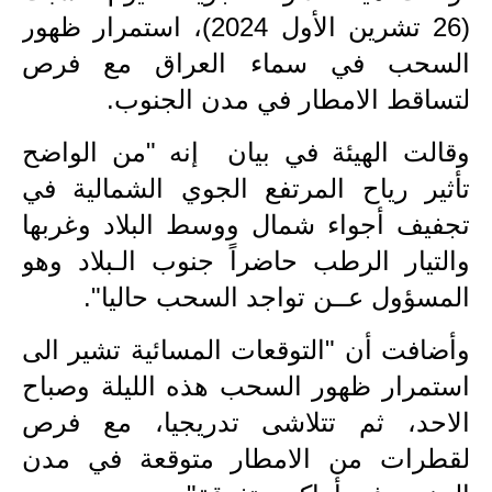
(26 تشرين الأول 2024)، استمرار ظهور
الاخبار الاقتصادية
السحب في سماء العراق مع فرص
الاخبار الرياضية
لتساقط الامطار في مدن الجنوب.
المدارس
وقالت الهيئة في بيان إنه "من الواضح
تأثير رياح المرتفع الجوي الشمالية في
اخبار وقرارات وزارة التربية
تجفيف أجواء شمال ووسط البلاد وغربها
نتائج الامتحانات
والتيار الرطب حاضراً جنوب الـبلاد وهو
المرحلة الابتدائية
المسؤول عــن تواجد السحب حاليا".
المرحلة المتوسطة
وأضافت أن "التوقعات المسائية تشير الى
استمرار ظهور السحب هذه الليلة وصباح
المرحلة الاعدادية
الاحد، ثم تتلاشى تدريجيا، مع فرص
اسئلة وزارية
لقطرات من الامطار متوقعة في مدن