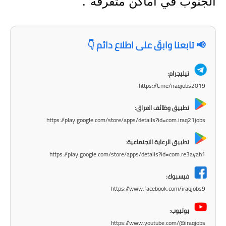
الجنوب في أماكن متفرقة".
المرحلة الابتدائية
المرحلة المتوسطة
📢 تابعنا وابقَ على اطلاع دائم 👇
المرحلة الاعدادية
مرشحات
تيليجرام:
https://t.me/iraqjobs2019
المرحلة الابتدائية
تطبيق وظائف العراق:
المرحلة المتوسطة
https://play.google.com/store/apps/details?id=com.iraq21jobs
المرحلة الاعدادية
تطبيق الرعاية الاجتماعية:
https://play.google.com/store/apps/details?id=com.re3ayah1
كتب مدرسية
فيسبوك:
المرحلة الابتدائية
https://www.facebook.com/iraqjobs9
المرحلة المتوسطة
يوتيوب:
https://www.youtube.com/@iraqjobs