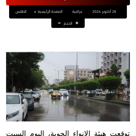
نتائج التعيينات
26 أكتوبر 2024
عراقية
الصفحة الرئيسية
الطقس
العقود والاجور اليومية
الحجم
الرواتب والقروض
الرواتب
القروض والسلف
المنح المالية
قطع الاراضي
اخبار العراق
الاخبار السياسية
الاخبار الامنية
توقعت هيئة الانواء الجوية، اليوم السبت