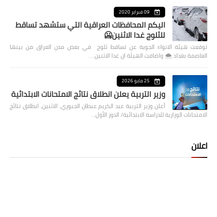
09 فبراير 2020
اليكم المحافظات العراقية التي ستشهد تساقط
للثلوج غدا الاثنين🥶
توقعت هيئة الانواء الجوية عن تساقط ثلوج في بعض مدن العراق من بينها
العاصمة بغداد ⁦🌨️⁩ واضافت الهيئة ان غدا الاثنين …
25 مايو 2026
وزير التربية يعلن انطلاق نتائج الامتحانات الابتدائية
أعلن وزير التربية عبد الكريم عبطان الجبوري، الاثنين، انطلاق نتائج
الامتحانات الوزارية للدراسة الابتدائية/ الدور الأول…
اعلان