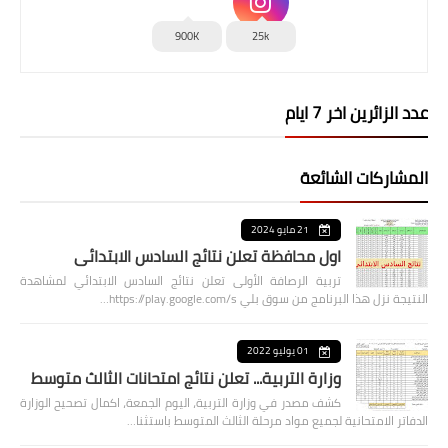
900K
25k
عدد الزائرين اخر 7 ايام
المشاركات الشائعة
21 مايو 2024
اول محافظة تعلن نتائج السادس الابتدائي
تربية الرصافة الأولى تعلن نتائج السادس الابتدائي لمشاهدة
النتيجة نزل هذا البرنامج من سوق بلي https://play.google.com/s…
01 يوليو 2022
وزارة التربية... تعلن نتائج امتحانات الثالث متوسط
كشف مصدر في وزارة التربية، اليوم الجمعة، اكمال تصحيح الوزارة
الدفاتر الامتحانية لجميع مواد مرحلة الثالث المتوسط باستثنا…