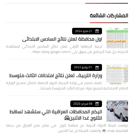
المشاركات الشائعة
21 مايو 2024
اول محافظة تعلن نتائج السادس الابتدائي
تربية الرصافة الأولى تعلن نتائج السادس الابتدائي لمشاهدة
النتيجة نزل هذا البرنامج من سوق بلي https://play.google.com/s…
01 يوليو 2022
وزارة التربية... تعلن نتائج امتحانات الثالث متوسط
كشف مصدر في وزارة التربية، اليوم الجمعة، اكمال تصحيح الوزارة
الدفاتر الامتحانية لجميع مواد مرحلة الثالث المتوسط باستثنا…
09 فبراير 2020
اليكم المحافظات العراقية التي ستشهد تساقط
للثلوج غدا الاثنين🥶
توقعت هيئة الانواء الجوية عن تساقط ثلوج في بعض مدن العراق من بينها
العاصمة بغداد ⁦🌨️⁩ واضافت الهيئة ان غدا الاثنين …