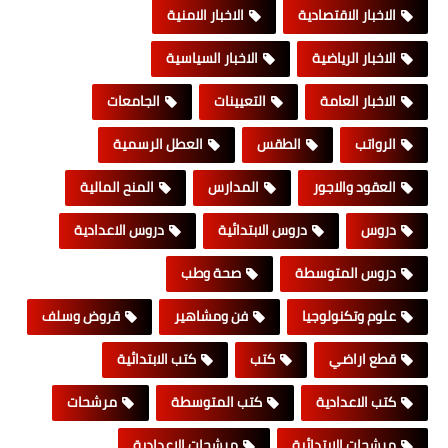
الاخبار الاقتصادية
الاخبار الامنية
الاخبار الرياضية
الاخبار السياسية
الاخبار العامة
التعيينات
الجامعات
الرواتب
الطقس
العطل الرسمية
العقود والاجور
المدارس
المنح المالية
دروس
دروس الابتدائية
دروس الاعدادية
دروس المتوسطة
صحة وطب
علوم وتكنولوجيا
فن ومشاهير
قروض وسلف
قطع اراضي
كتب
كتب الابتدائية
كتب الاعدادية
كتب المتوسطة
مرشحات
مرشحات الابتدائية
مرشحات الاعدادية