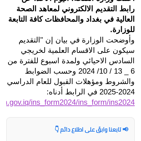
رابط التقديم الالكتروني لمعاهد الصحة
الاخبار الاقتصادية
العالية في بغداد والمحافظات كافة التابعة
الاخبار الرياضية
للوزارة.
وأوضحت الوزارة في بيان إن "التقديم
المدارس
سيكون على الاقسام العلمية لخريجي
اخبار وقرارات وزارة التربية
السادس الاحيائي ولمدة اسبوع للفترة من
نتائج الامتحانات
6 _ 13 / 10/ 2024 وحسب الضوابط
والشروط ومؤهلات القبول للعام الدراسي
المرحلة الابتدائية
2024-2025 في الرابط أدناه:
المرحلة المتوسطة
oh.gov.iq/ins_form2024/ins_form/ins2024/
المرحلة الاعدادية
اسئلة وزارية
📢 تابعنا وابقَ على اطلاع دائم 👇