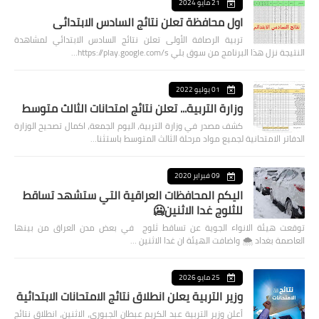
21 مايو 2024
اول محافظة تعلن نتائج السادس الابتدائي
تربية الرصافة الأولى تعلن نتائج السادس الابتدائي لمشاهدة
النتيجة نزل هذا البرنامج من سوق بلي https://play.google.com/s…
01 يوليو 2022
وزارة التربية... تعلن نتائج امتحانات الثالث متوسط
كشف مصدر في وزارة التربية، اليوم الجمعة، اكمال تصحيح الوزارة
الدفاتر الامتحانية لجميع مواد مرحلة الثالث المتوسط باستثنا…
09 فبراير 2020
اليكم المحافظات العراقية التي ستشهد تساقط
للثلوج غدا الاثنين🥶
توقعت هيئة الانواء الجوية عن تساقط ثلوج في بعض مدن العراق من بينها
العاصمة بغداد ⁦🌨️⁩ واضافت الهيئة ان غدا الاثنين …
25 مايو 2026
وزير التربية يعلن انطلاق نتائج الامتحانات الابتدائية
أعلن وزير التربية عبد الكريم عبطان الجبوري، الاثنين، انطلاق نتائج