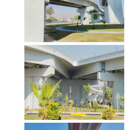
صحة وطب
فن ومشاهير
العامة