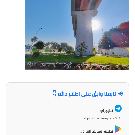
📢 تابعنا وابقَ على اطلاع دائم 👇
تيليجرام:
https://t.me/iraqjobs2019
تطبيق وظائف العراق: