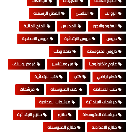
الاخبار العامة
التعيينات
الجامعات
الرواتب
الطقس
العطل الرسمية
العقود والاجور
المدارس
المنح المالية
دروس
دروس الابتدائية
دروس الاعدادية
دروس المتوسطة
صحة وطب
علوم وتكنولوجيا
فن ومشاهير
قروض وسلف
قطع اراضي
كتب
كتب الابتدائية
كتب الاعدادية
كتب المتوسطة
مرشحات
مرشحات الابتدائية
مرشحات الاعدادية
مرشحات المتوسطة
ملازم
ملازم الابتدائية
ملازم الاعدادية
ملازم المتوسطة