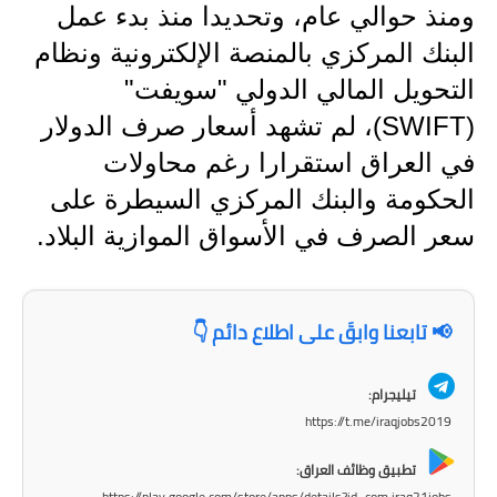
المرحلة الابتدائية
ومنذ حوالي عام، وتحديدا منذ بدء عمل
البنك المركزي بالمنصة الإلكترونية ونظام
المرحلة المتوسطة
التحويل المالي الدولي "سويفت"
المرحلة الاعدادية
(SWIFT)، لم تشهد أسعار صرف الدولار
مرشحات
في العراق استقرارا رغم محاولات
الحكومة والبنك المركزي السيطرة على
المرحلة الابتدائية
سعر الصرف في الأسواق الموازية البلاد.
المرحلة المتوسطة
المرحلة الاعدادية
📢 تابعنا وابقَ على اطلاع دائم 👇
كتب مدرسية
تيليجرام:
المرحلة الابتدائية
https://t.me/iraqjobs2019
المرحلة المتوسطة
تطبيق وظائف العراق:
https://play.google.com/store/apps/details?id=com.iraq21jobs