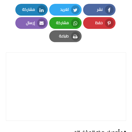
المرحلة الابتدائية
نشر
تغريد
مشاركة
LinkedIn
Twitter
Facebook
المرحلة المتوسطة
حفظ
مشاركة
إرسال
Email
Whatsapp
Pinterest
المرحلة الاعدادية
طباعة
Print
الجامعات
اخبار وقرارات وزارة التعليم
العالي
استمارة القبول المركزي
نتائج القبول المركزي
الطقس
العطل