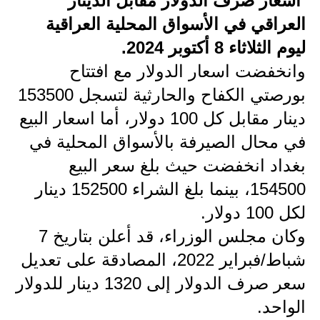
أسعار صرف الدولار مقابل الدينار
العراقي في الأسواق المحلية العراقية
الاخبار الاقتصادية
ليوم الثلاثاء 8 أكتوبر 2024.
الاخبار الرياضية
وانخفضت اسعار الدولار مع افتتاح
المدارس
بورصتي الكفاح والحارثية لتسجل 153500
دينار مقابل كل 100 دولار، أما اسعار البيع
اخبار وقرارات وزارة التربية
في محال الصيرفة بالأسواق المحلية في
نتائج الامتحانات
بغداد انخفضت حيث بلغ سعر البيع
154500، بينما بلغ الشراء 152500 دينار
المرحلة الابتدائية
لكل 100 دولار.
المرحلة المتوسطة
وكان مجلس الوزراء، قد أعلن بتاريخ 7
المرحلة الاعدادية
شباط/فبراير 2022، المصادقة على تعديل
سعر صرف الدولار إلى 1320 دينار للدولار
اسئلة وزارية
الواحد.