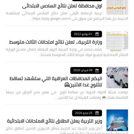
اول محافظة تعلن نتائج السادس الابتدائي
تربية الرصافة الأولى تعلن نتائج السادس الابتدائي لمشاهدة
النتيجة نزل هذا البرنامج من سوق بلي https://play.google.com/s…
01 يوليو 2022
وزارة التربية... تعلن نتائج امتحانات الثالث متوسط
كشف مصدر في وزارة التربية، اليوم الجمعة، اكمال تصحيح الوزارة
الدفاتر الامتحانية لجميع مواد مرحلة الثالث المتوسط باستثنا…
09 فبراير 2020
اليكم المحافظات العراقية التي ستشهد تساقط
للثلوج غدا الاثنين🥶
توقعت هيئة الانواء الجوية عن تساقط ثلوج في بعض مدن العراق من بينها
العاصمة بغداد ⁦🌨️⁩ واضافت الهيئة ان غدا الاثنين …
25 مايو 2026
وزير التربية يعلن انطلاق نتائج الامتحانات الابتدائية
أعلن وزير التربية عبد الكريم عبطان الجبوري، الاثنين، انطلاق نتائج
الامتحانات الوزارية للدراسة الابتدائية/ الدور الأول…