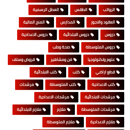
الرواتب
الطقس
العطل الرسمية
العقود والاجور
المدارس
المنح المالية
دروس
دروس الابتدائية
دروس الاعدادية
دروس المتوسطة
صحة وطب
علوم وتكنولوجيا
فن ومشاهير
قروض وسلف
قطع اراضي
كتب
كتب الابتدائية
كتب الاعدادية
كتب المتوسطة
مرشحات
مرشحات الابتدائية
مرشحات الاعدادية
مرشحات المتوسطة
ملازم
ملازم الابتدائية
ملازم الاعدادية
ملازم المتوسطة