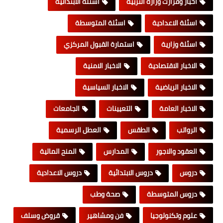
اخبار وقرارت وزارة التربية
اسئلة الابتدائية
اسئلة الاعدادية
اسئلة المتوسطة
اسئلة وزارية
استمارة القبول المركزي
الاخبار الاقتصادية
الاخبار الامنية
الاخبار الرياضية
الاخبار السياسية
الاخبار العامة
التعيينات
الجامعات
الرواتب
الطقس
العطل الرسمية
العقود والاجور
المدارس
المنح المالية
دروس
دروس الابتدائية
دروس الاعدادية
دروس المتوسطة
صحة وطب
علوم وتكنولوجيا
فن ومشاهير
قروض وسلف