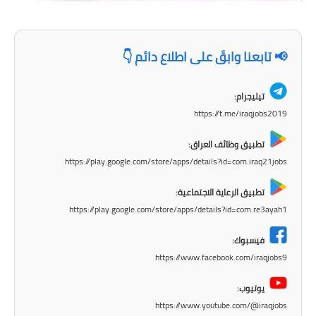
المرحلة الابتدائية
المرحلة المتوسطة
📢 تابعنا وابقَ على اطلاع دائم 👇
المرحلة الاعدادية
تيليجرام:
https://t.me/iraqjobs2019
الجامعات
تطبيق وظائف العراق:
اخبار وقرارات وزارة التعليم
https://play.google.com/store/apps/details?id=com.iraq21jobs
العالي
تطبيق الرعاية الاجتماعية:
استمارة القبول المركزي
https://play.google.com/store/apps/details?id=com.re3ayah1
نتائج القبول المركزي
فيسبوك:
https://www.facebook.com/iraqjobs9
الطقس
يوتيوب:
العطل
https://www.youtube.com/@iraqjobs