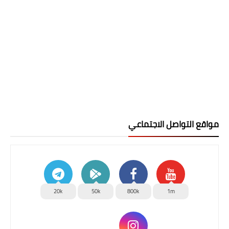
مواقع التواصل الاجتماعي
20k
50k
800k
1m