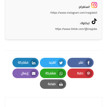
صحة وطب
انستغرام:
فن ومشاهير
https://www.instagram.com/iraqjobs0/
العامة
تيكتوك:
https://www.tiktok.com/@iraqjobs
نشر
تغريد
مشاركة
LinkedIn
Twitter
Facebook
حفظ
مشاركة
إرسال
Email
Whatsapp
Pinterest
طباعة
Print