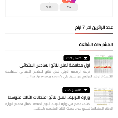
900K
25k
عدد الزائرين اخر 7 ايام
المشاركات الشائعة
21 مايو 2024
اول محافظة تعلن نتائج السادس الابتدائي
تربية الرصافة الأولى تعلن نتائج السادس الابتدائي لمشاهدة
النتيجة نزل هذا البرنامج من سوق بلي https://play.google.com/s…
01 يوليو 2022
وزارة التربية... تعلن نتائج امتحانات الثالث متوسط
كشف مصدر في وزارة التربية، اليوم الجمعة، اكمال تصحيح الوزارة
الدفاتر الامتحانية لجميع مواد مرحلة الثالث المتوسط باستثنا…