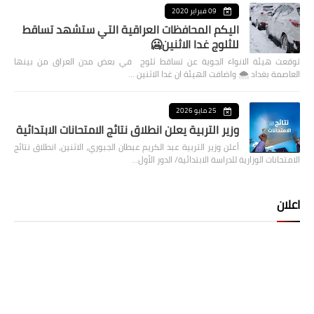
09 فبراير 2020
اليكم المحافظات العراقية التي ستشهد تساقط
للثلوج غدا الاثنين🥶
توقعت هيئة الانواء الجوية عن تساقط ثلوج في بعض مدن العراق من بينها
العاصمة بغداد ⁦🌨️⁩ واضافت الهيئة ان غدا الاثنين …
25 مايو 2026
وزير التربية يعلن انطلاق نتائج الامتحانات الابتدائية
أعلن وزير التربية عبد الكريم عبطان الجبوري، الاثنين، انطلاق نتائج
الامتحانات الوزارية للدراسة الابتدائية/ الدور الأول…
اعلان