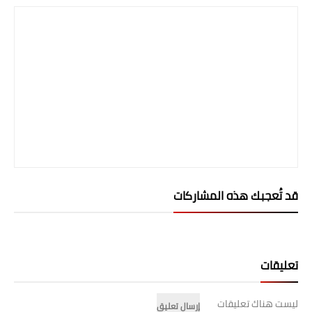
المرحلة الابتدائية
المرحلة المتوسطة
المرحلة الاعدادية
الجامعات
اخبار وقرارات وزارة التعليم
العالي
قد تُعجبك هذه المشاركات
استمارة القبول المركزي
نتائج القبول المركزي
الطقس
تعليقات
العطل
ليست هناك تعليقات
إرسال تعليق