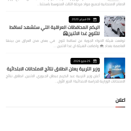
الدفاتر الامتحانية لجميع مواد مرحلة الثالث المتوسط باستثنا…
09 فبراير 2020
اليكم المحافظات العراقية التي ستشهد تساقط
للثلوج غدا الاثنين🥶
توقعت هيئة الانواء الجوية عن تساقط ثلوج في بعض مدن العراق من بينها
العاصمة بغداد ⁦🌨️⁩ واضافت الهيئة ان غدا الاثنين …
25 مايو 2026
وزير التربية يعلن انطلاق نتائج الامتحانات الابتدائية
أعلن وزير التربية عبد الكريم عبطان الجبوري، الاثنين، انطلاق نتائج
الامتحانات الوزارية للدراسة الابتدائية/ الدور الأول…
اعلان