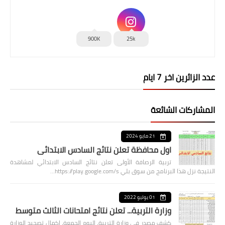
900K
25k
عدد الزائرين اخر 7 ايام
المشاركات الشائعة
21 مايو 2024
اول محافظة تعلن نتائج السادس الابتدائي
تربية الرصافة الأولى تعلن نتائج السادس الابتدائي لمشاهدة
النتيجة نزل هذا البرنامج من سوق بلي https://play.google.com/s…
01 يوليو 2022
وزارة التربية... تعلن نتائج امتحانات الثالث متوسط
كشف مصدر في وزارة التربية، اليوم الجمعة، اكمال تصحيح الوزارة