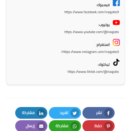
فيسبوك:
المرحلة الابتدائية
https://www.facebook.com/iraqjobs9
المرحلة المتوسطة
يوتيوب:
https://www.youtube.com/@iraqjobs
المرحلة الاعدادية
انستغرام:
الجامعات
https://www.instagram.com/iraqjobs0/
اخبار وقرارات وزارة التعليم
تيكتوك:
العالي
https://www.tiktok.com/@iraqjobs
استمارة القبول المركزي
نتائج القبول المركزي
الطقس
نشر
تغريد
مشاركة
العطل
LinkedIn
Twitter
Facebook
حفظ
مشاركة
إرسال