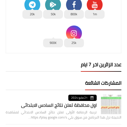
20k
50k
800k
1m
900K
25k
عدد الزائرين اخر 7 ايام
المشاركات الشائعة
21 مايو 2024
اول محافظة تعلن نتائج السادس الابتدائي
تربية الرصافة الأولى تعلن نتائج السادس الابتدائي لمشاهدة
النتيجة نزل هذا البرنامج من سوق بلي https://play.google.com/s…