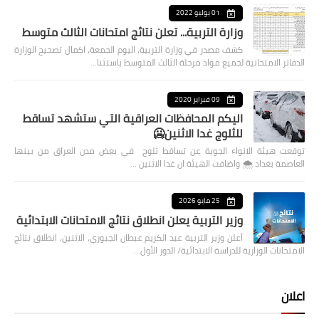
01 يوليو 2022
وزارة التربية... تعلن نتائج امتحانات الثالث متوسط
كشف مصدر في وزارة التربية، اليوم الجمعة، اكمال تصحيح الوزارة
الدفاتر الامتحانية لجميع مواد مرحلة الثالث المتوسط باستثنا…
09 فبراير 2020
اليكم المحافظات العراقية التي ستشهد تساقط
للثلوج غدا الاثنين🥶
توقعت هيئة الانواء الجوية عن تساقط ثلوج في بعض مدن العراق من بينها
العاصمة بغداد ⁦🌨️⁩ واضافت الهيئة ان غدا الاثنين …
25 مايو 2026
وزير التربية يعلن انطلاق نتائج الامتحانات الابتدائية
أعلن وزير التربية عبد الكريم عبطان الجبوري، الاثنين، انطلاق نتائج
الامتحانات الوزارية للدراسة الابتدائية/ الدور الأول…
اعلان