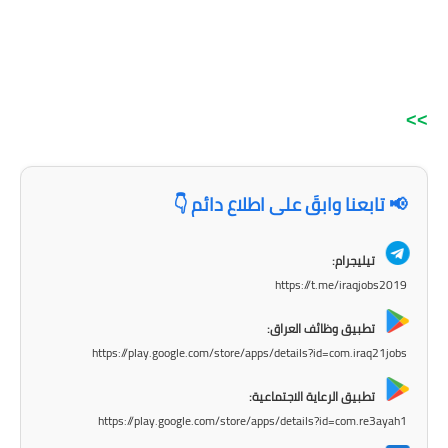
المرحلة الاعدادية
ملازم دراسية
المرحلة الابتدائية
>>
المرحلة المتوسطة
المرحلة الاعدادية
📢 تابعنا وابقَ على اطلاع دائم 👇
دروس
تيليجرام:
https://t.me/iraqjobs2019
المرحلة الابتدائية
تطبيق وظائف العراق:
المرحلة المتوسطة
https://play.google.com/store/apps/details?id=com.iraq21jobs
المرحلة الاعدادية
تطبيق الرعاية الاجتماعية:
https://play.google.com/store/apps/details?id=com.re3ayah1
مواضيع انشاء