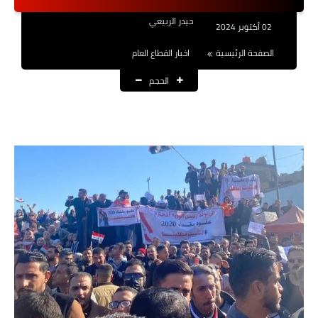
نتائج التعيينات
حيدر الربيعي
02 أكتوبر 2024
العقود والاجور اليومية
الصفحة الرئيسية
اخبار القطاع العام
الحجم
الرواتب والقروض
الرواتب
القروض والسلف
المنح المالية
قطع الاراضي
اخبار العراق
الاخبار السياسية
الاخبار الامنية