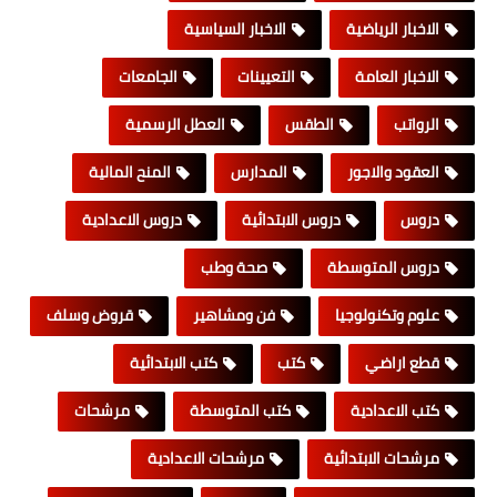
الاخبار الرياضية
الاخبار السياسية
الاخبار العامة
التعيينات
الجامعات
الرواتب
الطقس
العطل الرسمية
العقود والاجور
المدارس
المنح المالية
دروس
دروس الابتدائية
دروس الاعدادية
دروس المتوسطة
صحة وطب
علوم وتكنولوجيا
فن ومشاهير
قروض وسلف
قطع اراضي
كتب
كتب الابتدائية
كتب الاعدادية
كتب المتوسطة
مرشحات
مرشحات الابتدائية
مرشحات الاعدادية