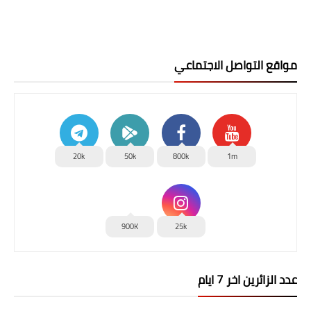
مواقع التواصل الاجتماعي
20k
50k
800k
1m
900K
25k
عدد الزائرين اخر 7 ايام