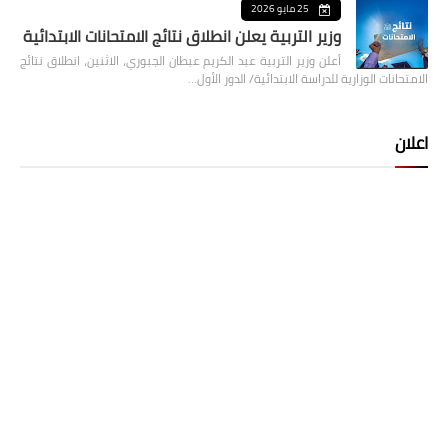
25 مايو 2026
وزير التربية يعلن انطلاق نتائج الامتحانات الابتدائية
أعلن وزير التربية عبد الكريم عبطان الجبوري، الاثنين، انطلاق نتائج
الامتحانات الوزارية للدراسة الابتدائية/ الدور الأول…
اعلان