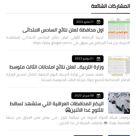
المشاركات الشائعة
21 مايو 2024
اول محافظة تعلن نتائج السادس الابتدائي
تربية الرصافة الأولى تعلن نتائج السادس الابتدائي لمشاهدة
النتيجة نزل هذا البرنامج من سوق بلي https://play.google.com/s…
01 يوليو 2022
وزارة التربية... تعلن نتائج امتحانات الثالث متوسط
كشف مصدر في وزارة التربية، اليوم الجمعة، اكمال تصحيح الوزارة
الدفاتر الامتحانية لجميع مواد مرحلة الثالث المتوسط باستثنا…
09 فبراير 2020
اليكم المحافظات العراقية التي ستشهد تساقط
للثلوج غدا الاثنين🥶
توقعت هيئة الانواء الجوية عن تساقط ثلوج في بعض مدن العراق من بينها
العاصمة بغداد ⁦🌨️⁩ واضافت الهيئة ان غدا الاثنين …