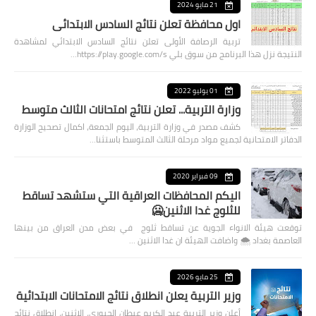
21 مايو 2024
اول محافظة تعلن نتائج السادس الابتدائي
تربية الرصافة الأولى تعلن نتائج السادس الابتدائي لمشاهدة
النتيجة نزل هذا البرنامج من سوق بلي https://play.google.com/s…
01 يوليو 2022
وزارة التربية... تعلن نتائج امتحانات الثالث متوسط
كشف مصدر في وزارة التربية، اليوم الجمعة، اكمال تصحيح الوزارة
الدفاتر الامتحانية لجميع مواد مرحلة الثالث المتوسط باستثنا…
09 فبراير 2020
اليكم المحافظات العراقية التي ستشهد تساقط
للثلوج غدا الاثنين🥶
توقعت هيئة الانواء الجوية عن تساقط ثلوج في بعض مدن العراق من بينها
العاصمة بغداد ⁦🌨️⁩ واضافت الهيئة ان غدا الاثنين …
25 مايو 2026
وزير التربية يعلن انطلاق نتائج الامتحانات الابتدائية
أعلن وزير التربية عبد الكريم عبطان الجبوري، الاثنين، انطلاق نتائج