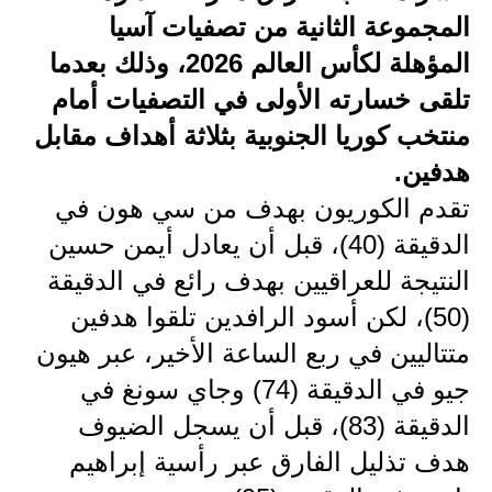
المجموعة الثانية من تصفيات آسيا
الاخبار الاقتصادية
المؤهلة لكأس العالم 2026، وذلك بعدما
الاخبار الرياضية
تلقى خسارته الأولى في التصفيات أمام
منتخب كوريا الجنوبية بثلاثة أهداف مقابل
المدارس
هدفين.
اخبار وقرارات وزارة التربية
تقدم الكوريون بهدف من سي هون في
نتائج الامتحانات
الدقيقة (40)، قبل أن يعادل أيمن حسين
النتيجة للعراقيين بهدف رائع في الدقيقة
المرحلة الابتدائية
(50)، لكن أسود الرافدين تلقوا هدفين
المرحلة المتوسطة
متتاليين في ربع الساعة الأخير، عبر هيون
جيو في الدقيقة (74) وجاي سونغ في
المرحلة الاعدادية
الدقيقة (83)، قبل أن يسجل الضيوف
اسئلة وزارية
هدف تذليل الفارق عبر رأسية إبراهيم