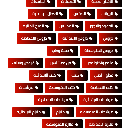
الاخبار العامة
التعيينات
الجامعات
الرواتب
الطقس
العطل الرسمية
العقود والاجور
المدارس
المنح المالية
دروس
دروس الابتدائية
دروس الاعدادية
دروس المتوسطة
صحة وطب
علوم وتكنولوجيا
فن ومشاهير
قروض وسلف
قطع اراضي
كتب
كتب الابتدائية
كتب الاعدادية
كتب المتوسطة
مرشحات
مرشحات الابتدائية
مرشحات الاعدادية
مرشحات المتوسطة
ملازم
ملازم الابتدائية
ملازم الاعدادية
ملازم المتوسطة