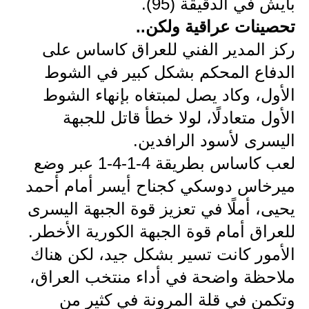
المرحلة الابتدائية
بايش في الدقيقة (95).
تحصينات عراقية ولكن..
المرحلة المتوسطة
ركز المدير الفني للعراق كاساس على
المرحلة الاعدادية
الدفاع المحكم بشكل كبير في الشوط
الأول، وكاد يصل لمبتغاه بإنهاء الشوط
مرشحات
الأول متعادلًا، لولا خطأ قاتل للجبهة
المرحلة الابتدائية
اليسرى لأسود الرافدين.
المرحلة المتوسطة
لعب كاساس بطريقة 4-1-4-1 عبر وضع
ميرخاس دوسكي كجناح أيسر أمام أحمد
المرحلة الاعدادية
يحيى، أملًا في تعزيز قوة الجبهة اليسرى
كتب مدرسية
للعراق أمام قوة الجبهة الكورية الأخطر.
الأمور كانت تسير بشكل جيد، لكن هناك
المرحلة الابتدائية
ملاحظة واضحة في أداء منتخب العراق،
المرحلة المتوسطة
وتكمن في قلة المرونة في كثير من