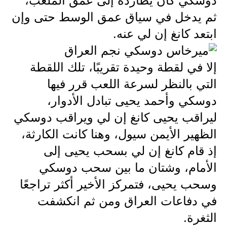
دوسكي كان يطارده إلى عمق الملعب،
المرحلة الابتدائية
ثم يدخل في سياق عمق الوسط حتى وإن
ابتعد كانغ إن لي عنه.
المرحلة المتوسطة
المرحلة الاعدادية
إلا في لقطة وحيدة تقريبًا، تلك اللقطة
التي بالنظر لسرعة اللعب قرر فيها
الجامعات
دوسكي وأحمد يحيى تبادل الأدوار،
اخبار وقرارات وزارة التعليم
ليراقب يحيى كانغ إن لي ويراقب دوسكي
العالي
الظهير الأيمن سيول، وهنا كانت الكارثة،
استمارة القبول المركزي
إذ قام كانغ إن لي بسحب يحيى إلى
نتائج القبول المركزي
الأمام، وشتان ما بين سحب دوسكي
وسحب يحيى، فتمركز الأخير أكثر تراجعًا
الطقس
في دفاعات العراق ومن ثم انكشفت
العطل
الثغرة.