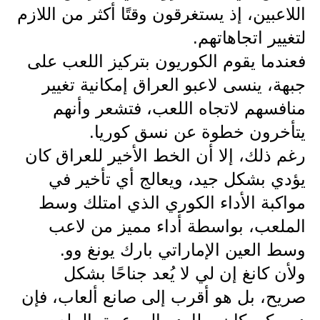
المرحلة الاعدادية
اللاعبين، إذ يستغرقون وقتًا أكثر من اللازم
لتغيير اتجاهاتهم.
ملازم دراسية
فعندما يقوم الكوريون بتركيز اللعب على
المرحلة الابتدائية
جبهة، ينسى لاعبو العراق إمكانية تغيير
منافسهم لاتجاه اللعب، فتشعر وأنهم
المرحلة المتوسطة
يتأخرون خطوة عن نسق كوريا.
المرحلة الاعدادية
رغم ذلك، إلا أن الخط الأخير للعراق كان
دروس
يؤدي بشكل جيد، ويعالج أي تأخير في
مواكبة الأداء الكوري الذي امتلك وسط
المرحلة الابتدائية
الملعب، بواسطة أداء مميز من لاعب
المرحلة المتوسطة
وسط العين الإماراتي بارك يونغ وو.
ولأن كانغ إن لي لا يُعد جناحًا بشكل
المرحلة الاعدادية
صريح، بل هو أقرب إلى صانع ألعاب، فإن
مواضيع انشاء