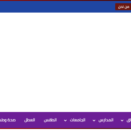
من نحن
اق
المدارس
الجامعات
الطقس
العطل
صحة وطب