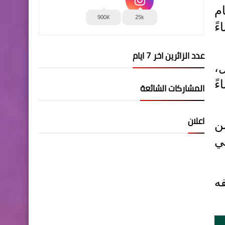
ام
900K
25k
ءً
عدد الزائرين اخر 7 ايام
ر المقبل،
ً
المشاركات الشائعة
اعلان
 من
ي
ه