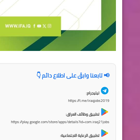
📢 تابعنا وابقَ على اطلاع دائم 👇
تيليجرام:
https://t.me/iraqjobs2019
تطبيق وظائف العراق:
https://play.google.com/store/apps/details?id=com.iraq21jobs
تطبيق الرعاية الاجتماعية: