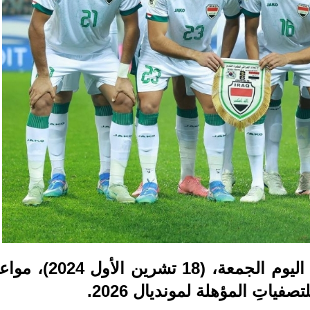
حدد الاتحادُ الدوليُّ لكرةِ القدم (فيفا)، اليوم الجمعة، (18 تشرين ا
فياتِ المؤهلة لمونديال 2026.