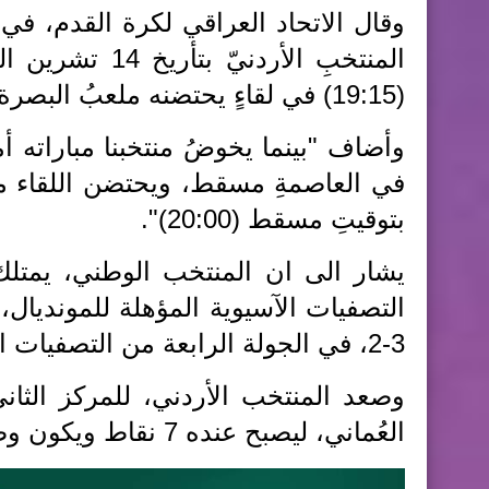
وقال الاتحاد العراقي لكرة القدم، في 
المنتخبِ الأردن
(19:15) في لقاءٍ يحتضنه ملعبُ البصرة الدوليّ".
في العاصمةِ مسقط، ويحتضن اللقاء مل
بتوقيتِ مسقط (20:00)".
التصفيات الآسيوية المؤهلة للمونديال
3-2، في الجولة الرابعة من التصفيات التي اقيمت في 15 من الشهر الجاري.
وصعد المنتخب الأردني، للمركز الثا
العُماني، ليصبح عنده 7 نقاط ويكون وصيفاً للمجموعة بفارق الأهداف عن العراق.