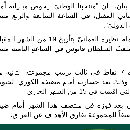
بيان، ان "منتخبنا الوطنيّ، يخوض مباراته أم
يّ بتأريخ 14 تشرين الثاني المقبل، في الساعة السابعة والربع مسا
وأضاف "بينما يخوضُ منتخبنا مباراته أمام نظيره العمانيّ بتأريخ 19 من الشه
عبُ السلطان قابوس في الساعةِ الثامنة مساء
يشار الى ان المنتخب الوطني، يمتلك 7 نقاط في ثالث ترتيب مجموعته الثانية
، وذلك بعد خسارته أمام مضيفه الكوري الجنوب
ني بعد فوزه في منتصف هذا الشهر أمام ضيف