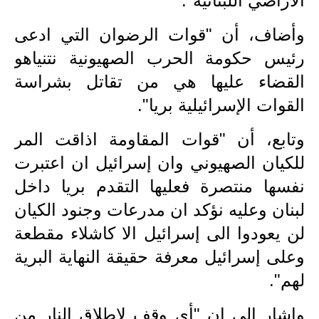
الاراضي اللبنانية".
المرحلة الابتدائية
وأضاف، أن "قوات الرضوان التي ادعى
المرحلة المتوسطة
رئيس حكومة الحرب الصهيونية نتنياهو
المرحلة الاعدادية
القضاء عليها هي من تقاتل بشراسة
مرشحات
القوات الإسرائيلية بريا".
المرحلة الابتدائية
وتابع، أن "قوات المقاومة اذاقت المر
للكيان الصهيوني وان إسرائيل ان اعتبرت
المرحلة المتوسطة
نفسها منتصرة فعليها التقدم بريا داخل
المرحلة الاعدادية
لبنان وعليه نؤكد ان مدرعات وجنود الكيان
كتب مدرسية
لن يعودوا الى إسرائيل الا كاشلاء مقطعة
وعلى إسرائيل معرفة حقيقة النهاية البرية
المرحلة الابتدائية
لهم".
المرحلة المتوسطة
واشار الى ان "أي وقف لاطلاق النار من