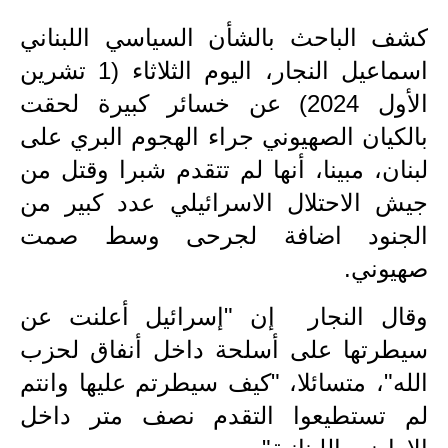
الاخبار الاقتصادية
كشف الباحث بالشأن السياسي اللبناني
اسماعيل النجار، اليوم الثلاثاء (1 تشرين
الاخبار الرياضية
الأول 2024) عن خسائر كبيرة لحقت
المدارس
بالكيان الصهيوني جراء الهجوم البري على
لبنان، مبينا، أنها لم تتقدم شبرا وقتل من
اخبار وقرارات وزارة التربية
جيش الاحتلال الاسرائيلي عدد كبير من
نتائج الامتحانات
الجنود اضافة لجرحى وسط صمت
المرحلة الابتدائية
صهيوني.
المرحلة المتوسطة
وقال النجار إن "إسرائيل أعلنت عن
سيطرتها على أسلحة داخل أنفاق لحزب
المرحلة الاعدادية
الله"، متسائلا، "كيف سيطرتم عليها وانتم
اسئلة وزارية
لم تستطيعوا التقدم نصف متر داخل