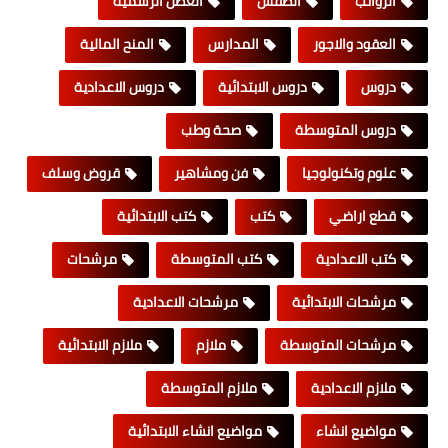
الرواتب
الطقس
العطل الرسمية
العقود والاجور
المدارس
المنح المالية
دروس
دروس الابتدائية
دروس الاعدادية
دروس المتوسطة
صحة وطب
علوم وتكنولوجيا
فن ومشاهير
قروض وسلف
قطع اراضي
كتب
كتب الابتدائية
كتب الاعدادية
كتب المتوسطة
مرشحات
مرشحات الابتدائية
مرشحات الاعدادية
مرشحات المتوسطة
ملازم
ملازم الابتدائية
ملازم الاعدادية
ملازم المتوسطة
مواضيع انشاء
مواضيع انشاء الابتدائية