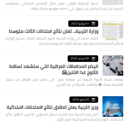
تربية الرصافة الأولى تعلن نتائج السادس الابتدائي لمشاهدة
النتيجة نزل هذا البرنامج من سوق بلي https://play.google.com/s…
01 يوليو 2022
وزارة التربية... تعلن نتائج امتحانات الثالث متوسط
كشف مصدر في وزارة التربية، اليوم الجمعة، اكمال تصحيح الوزارة
الدفاتر الامتحانية لجميع مواد مرحلة الثالث المتوسط باستثنا…
09 فبراير 2020
اليكم المحافظات العراقية التي ستشهد تساقط
للثلوج غدا الاثنين🥶
توقعت هيئة الانواء الجوية عن تساقط ثلوج في بعض مدن العراق من بينها
العاصمة بغداد ⁦🌨️⁩ واضافت الهيئة ان غدا الاثنين …
25 مايو 2026
وزير التربية يعلن انطلاق نتائج الامتحانات الابتدائية
أعلن وزير التربية عبد الكريم عبطان الجبوري، الاثنين، انطلاق نتائج
الامتحانات الوزارية للدراسة الابتدائية/ الدور الأول…