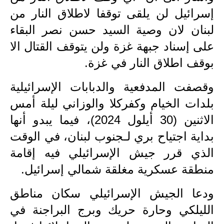
المرحلة الاعدادية
إسرائيل لن يلقى توقفا لاطلاق النار من
لبنان لان وصية السيد حسن نصر البقاء
ملازم دراسية
على إسناد جبهة غزة ولن يتوقف القتال الا
المرحلة الابتدائية
بوقف اطلاق النار في غزة.
المرحلة المتوسطة
وقصفت المدفعية والدبابات الإسرائيلية
المرحلة الاعدادية
بلدات الخيام وكفركلا والوزاني ليلة أمس
الاثنين (30 أيلول 2024)، فيما يبدو أنها
دروس
بداية اجتياح بري لـجنوب لبنان، في الوقت
المرحلة الابتدائية
الذي قرر جيش الإسرائيلي فيه إقامة
المرحلة المتوسطة
منطقة عسكرية مغلقة شمالي إسرائيل
.
المرحلة الاعدادية
ودعا الجيش الإسرائيلي سكان مناطق
الليلكي وحارة حريك وبرج البراجنة في
مواضيع انشاء