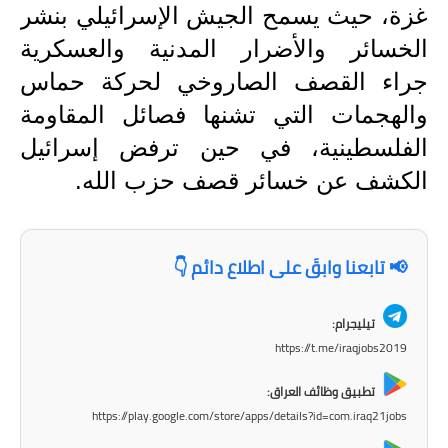
صحة وطب
غزة، حيث يسمح الجيش الإسرائيلي بنشر
الخسائر والأضرار المدنية والعسكرية
فن ومشاهير
جراء القصف الصاروخي لحركة حماس
العامة
والهجمات التي تشنها فصائل المقاومة
الفلسطينية، في حين ترفض إسرائيل
الكشف عن خسائر قصف حزب الله.
📢 تابعنا وابقَ على اطلاع دائم 👇
تيليجرام:
https://t.me/iraqjobs2019
تطبيق وظائف العراق:
https://play.google.com/store/apps/details?id=com.iraq21jobs