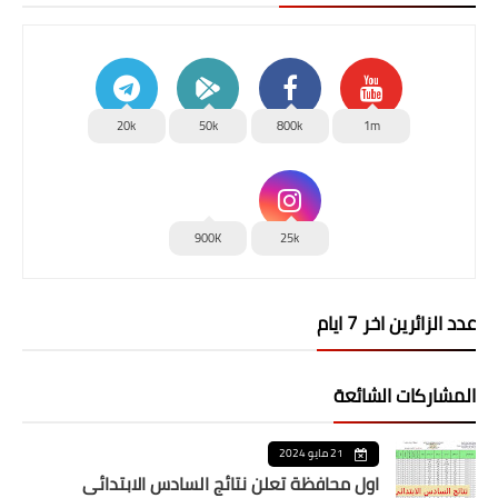
20k
50k
800k
1m
900K
25k
عدد الزائرين اخر 7 ايام
المشاركات الشائعة
21 مايو 2024
اول محافظة تعلن نتائج السادس الابتدائي