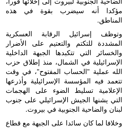
الضاحية الجنوبية لبيروت إلى إخلائها فورا،
المرحلة الابتدائية
مؤكدا أنه سيضرب بقوة في هذه
المناطق.
المرحلة المتوسطة
وتوظف إسرائيل الرقابة العسكرية
المرحلة الاعدادية
المشددة للتكتم والتعتيم على الأضرار
الجامعات
والخسائر التي تتكبدها الجبهة الداخلية
اخبار وقرارات وزارة التعليم
الإسرائيلية في الشمال، منذ إطلاق حزب
العالي
الله عملية "الحساب المفتوح"، في وقت
استمارة القبول المركزي
تتعمد فيه المؤسسة الإسرائيلية وأذرعها
الإعلامية تسليط الضوء على الهجمات
نتائج القبول المركزي
التي يشنها الجيش الإسرائيلي على جنوب
الطقس
لبنان والضاحية الجنوبية في بيروت
.
العطل
وخلافا لما كان سائدا على الجبهة مع قطاع