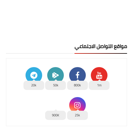
مواقع التواصل الاجتماعي
20k
50k
800k
1m
900K
25k