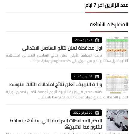
عدد الزائرين اخر 7 ايام
المشاركات الشائعة
21 مايو 2024
اول محافظة تعلن نتائج السادس الابتدائي
تربية الرصافة الأولى تعلن نتائج السادس الابتدائي لمشاهدة
النتيجة نزل هذا البرنامج من سوق بلي https://play.google.com/s…
01 يوليو 2022
وزارة التربية... تعلن نتائج امتحانات الثالث متوسط
كشف مصدر في وزارة التربية، اليوم الجمعة، اكمال تصحيح الوزارة
الدفاتر الامتحانية لجميع مواد مرحلة الثالث المتوسط باستثنا…
09 فبراير 2020
اليكم المحافظات العراقية التي ستشهد تساقط
للثلوج غدا الاثنين🥶