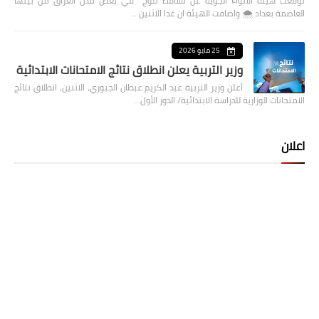
توقعت هيئة الانواء الجوية عن تساقط ثلوج في بعض مدن العراق من بينها
العاصمة بغداد ⁦🌨️⁩ واضافت الهيئة ان غدا الاثنين …
25 مايو 2026
وزير التربية يعلن انطلاق نتائج الامتحانات الابتدائية
أعلن وزير التربية عبد الكريم عبطان الجبوري، الاثنين، انطلاق نتائج
الامتحانات الوزارية للدراسة الابتدائية/ الدور الأول…
اعلان