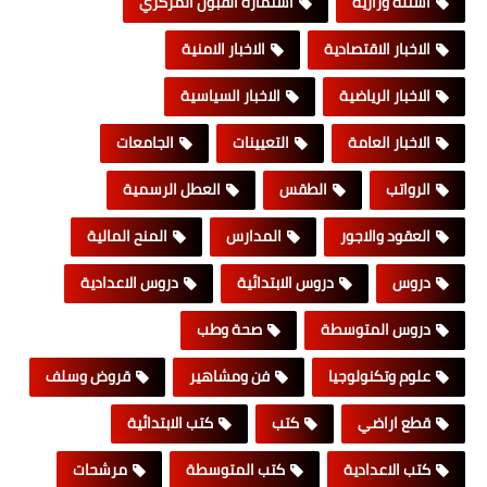
اسئلة وزارية
استمارة القبول المركزي
الاخبار الاقتصادية
الاخبار الامنية
الاخبار الرياضية
الاخبار السياسية
الاخبار العامة
التعيينات
الجامعات
الرواتب
الطقس
العطل الرسمية
العقود والاجور
المدارس
المنح المالية
دروس
دروس الابتدائية
دروس الاعدادية
دروس المتوسطة
صحة وطب
علوم وتكنولوجيا
فن ومشاهير
قروض وسلف
قطع اراضي
كتب
كتب الابتدائية
كتب الاعدادية
كتب المتوسطة
مرشحات