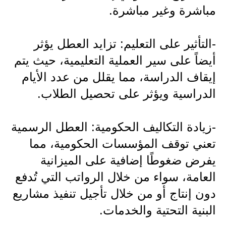
مباشرة وغير مباشرة.
المرحلة الابتدائية
المرحلة المتوسطة
-التأثير على التعليم: تزايد العطل يؤثر
أيضاً على سير العملية التعليمية، حيث يتم
المرحلة الاعدادية
إيقاف الدراسة، مما يقلل من عدد الأيام
الجامعات
الدراسية ويؤثر على تحصيل الطلاب.
اخبار وقرارات وزارة التعليم
العالي
-زيادة التكاليف الحكومية: العطل الرسمية
استمارة القبول المركزي
تعني توقف المؤسسات الحكومية، مما
يفرض ضغوطًا إضافية على الميزانية
نتائج القبول المركزي
العامة، سواء من خلال الرواتب التي تُدفع
الطقس
دون إنتاج أو من خلال تأجيل تنفيذ مشاريع
العطل
البنية التحتية والخدمات.