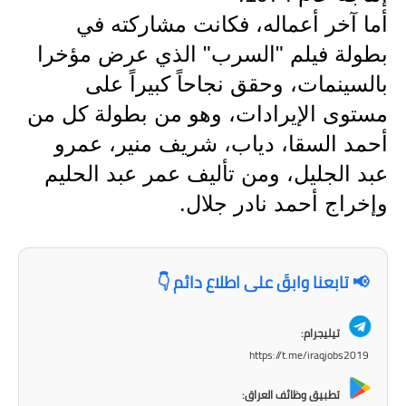
المرحلة الاعدادية
أما آخر أعماله، فكانت مشاركته في
بطولة فيلم "السرب" الذي عرض مؤخرا
ملازم دراسية
بالسينمات، وحقق نجاحاً كبيراً على
المرحلة الابتدائية
مستوى الإيرادات، وهو من بطولة كل من
المرحلة المتوسطة
أحمد السقا، دياب، شريف منير، عمرو
عبد الجليل، ومن تأليف عمر عبد الحليم
المرحلة الاعدادية
وإخراج أحمد نادر جلال.
دروس
المرحلة الابتدائية
📢 تابعنا وابقَ على اطلاع دائم 👇
المرحلة المتوسطة
تيليجرام:
المرحلة الاعدادية
https://t.me/iraqjobs2019
مواضيع انشاء
تطبيق وظائف العراق: