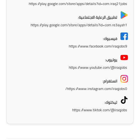
https://play.google.com/store/apps/details?id=com.iraq21jobs
المرحلة الابتدائية
تطبيق الرعاية الاجتماعية:
المرحلة المتوسطة
https://play.google.com/store/apps/details?id=com.re3ayah1
المرحلة الاعدادية
فيسبوك:
https://www.facebook.com/iraqjobs9
الجامعات
يوتيوب:
اخبار وقرارات وزارة التعليم
https://www.youtube.com/@iraqjobs
العالي
انستغرام:
استمارة القبول المركزي
https://www.instagram.com/iraqjobs0/
نتائج القبول المركزي
تيكتوك:
https://www.tiktok.com/@iraqjobs
الطقس
العطل