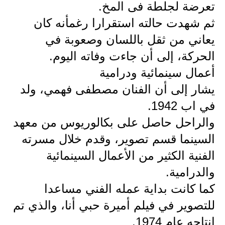
المرحلة الابتدائية
تعرضة لجلطة فى المخ.
ثم شهدت حالته استقرارا رغمأنه كان
المرحلة المتوسطة
يعاني من ثقل باللسان وصعوبة في
المرحلة الاعدادية
الحركة، إلى أن جاءت وفاته اليوم.
مرشحات
أعمال سينمائية ودرامية
يشار إلى أن الفنان مصطفى فهمي، ولد
المرحلة الابتدائية
في اب 1942.
المرحلة المتوسطة
والراحل حاصل على بكالوريوس من معهد
السينما قسم تصوير، وقدم خلال مسرته
المرحلة الاعدادية
الفنية الكثير من الأعمال السينمائية
كتب مدرسية
والدرامية.
المرحلة الابتدائية
كما كانت بداية عمله الفني مساعدا
للتصوير في فيلم أميرة حبي أنا، والذي تم
المرحلة المتوسطة
إنتاجه عام 1974.