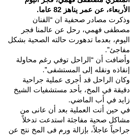
الأربعاء، عن عمر يناهز 82 عاما.
الاخبار الاقتصادية
وذكرت مصادر صحفية ان “الفنان
الاخبار الرياضية
مصطفى فهمي، رحل عن عالمنا فجر
المدارس
اليوم، بعدما تدهورت حالته الصحية بشكل
مفاجئ”.
اخبار وقرارات وزارة التربية
وأضافت أن “الراحل توفي رغم محاولة
نتائج الامتحانات
إنقاذه ونقله إلى المستشفى”.
وكان الراحل قد أجرى عملية جراحية
المرحلة الابتدائية
دقيقة في المخ، بأحد مستشفيات الشيخ
المرحلة المتوسطة
زايد في أب الماضي.
المرحلة الاعدادية
في حين أتت العملية بعد أن عانى من
مشاكل صحية مفاجئة استدعت تدخلاً
اسئلة وزارية
جراحياً عاجلاً، بإزالة ورم فى المخ نتج عن