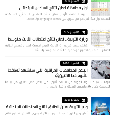
21 مايو 2024
اول محافظة تعلن نتائج السادس الابتدائي
تربية الرصافة الأولى تعلن نتائج السادس الابتدائي لمشاهدة
النتيجة نزل هذا البرنامج من سوق بلي https://play.google.com/s…
01 يوليو 2022
وزارة التربية... تعلن نتائج امتحانات الثالث متوسط
كشف مصدر في وزارة التربية، اليوم الجمعة، اكمال تصحيح الوزارة
الدفاتر الامتحانية لجميع مواد مرحلة الثالث المتوسط باستثنا…
09 فبراير 2020
اليكم المحافظات العراقية التي ستشهد تساقط
للثلوج غدا الاثنين🥶
توقعت هيئة الانواء الجوية عن تساقط ثلوج في بعض مدن العراق من بينها
العاصمة بغداد ⁦🌨️⁩ واضافت الهيئة ان غدا الاثنين …
25 مايو 2026
وزير التربية يعلن انطلاق نتائج الامتحانات الابتدائية
أعلن وزير التربية عبد الكريم عبطان الجبوري، الاثنين، انطلاق نتائج