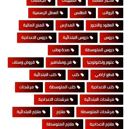
الاخبار العامة
التعيينات
الجامعات
الرواتب
الطقس
العطل الرسمية
العقود والاجور
المدارس
المنح المالية
دروس
دروس الابتدائية
دروس الاعدادية
دروس المتوسطة
صحة وطب
علوم وتكنولوجيا
فن ومشاهير
قروض وسلف
قطع اراضي
كتب
كتب الابتدائية
كتب الاعدادية
كتب المتوسطة
مرشحات
مرشحات الابتدائية
مرشحات الاعدادية
مرشحات المتوسطة
ملازم
ملازم الابتدائية
ملازم الاعدادية
ملازم المتوسطة