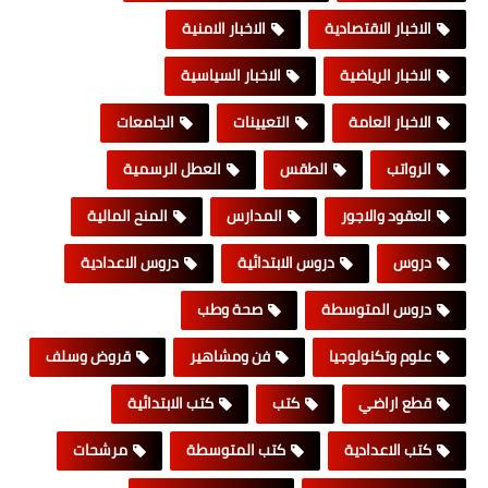
الاخبار الاقتصادية
الاخبار الامنية
الاخبار الرياضية
الاخبار السياسية
الاخبار العامة
التعيينات
الجامعات
الرواتب
الطقس
العطل الرسمية
العقود والاجور
المدارس
المنح المالية
دروس
دروس الابتدائية
دروس الاعدادية
دروس المتوسطة
صحة وطب
علوم وتكنولوجيا
فن ومشاهير
قروض وسلف
قطع اراضي
كتب
كتب الابتدائية
كتب الاعدادية
كتب المتوسطة
مرشحات