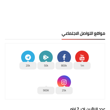
مواقع التواصل الاجتماعي
20k
50k
800k
1m
900K
25k
عدد الزائرين اخر 7 ايام