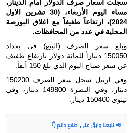
سجلت أسعار صرف الدولار أمام الدينار،
الاخبار الاقتصادية
مساء اليوم الأربعاء، (30 تشرين الاول
2024)، ارتفاعاً طفيفاً مع اغلاق البورصة
الاخبار الرياضية
المحلية في عدد من المحافظات.
المدارس
وبلغ سعر الصرف (البيع) في بغداد
اخبار وقرارات وزارة التربية
150050 ديناراً للمائة دولار بارتفاع طفيف
عن سعر صباح اليوم الذي بلغ 150 ألفاً.
نتائج الامتحانات
المرحلة الابتدائية
وفي أربيل سجل سعر الصرف 150200
دينار، وفي البصرة 149800 دينار، وفي
المرحلة المتوسطة
نينوى 150400 دينار.
المرحلة الاعدادية
اسئلة وزارية
📢 تابعنا وابقَ على اطلاع دائم 👇