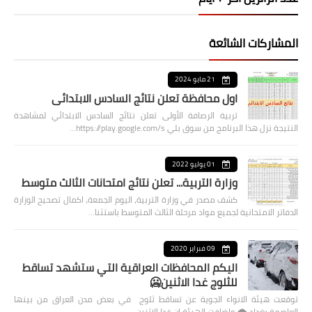
المشاركات الشائعة
21 مايو 2024
اول محافظة تعلن نتائج السادس الابتدائي
تربية الرصافة الأولى تعلن نتائج السادس الابتدائي لمشاهدة
النتيجة نزل هذا البرنامج من سوق بلي https://play.google.com/s…
01 يوليو 2022
وزارة التربية... تعلن نتائج امتحانات الثالث متوسط
كشف مصدر في وزارة التربية، اليوم الجمعة، اكمال تصحيح الوزارة
الدفاتر الامتحانية لجميع مواد مرحلة الثالث المتوسط باستثنا…
09 فبراير 2020
اليكم المحافظات العراقية التي ستشهد تساقط
للثلوج غدا الاثنين🥶
توقعت هيئة الانواء الجوية عن تساقط ثلوج في بعض مدن العراق من بينها
العاصمة بغداد ⁦🌨️⁩ واضافت الهيئة ان غدا الاثنين …