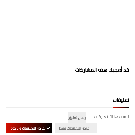
المرحلة الابتدائية
المرحلة المتوسطة
المرحلة الاعدادية
الجامعات
اخبار وقرارات وزارة التعليم
قد تُعجبك هذه المشاركات
العالي
استمارة القبول المركزي
نتائج القبول المركزي
تعليقات
الطقس
ليست هناك تعليقات
إرسال تعليق
العطل
عرض التعليقات فقط
عرض التعليقات والردود