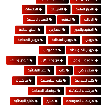
الاخبار العامة
التعيينات
الجامعات
الرواتب
الطقس
العطل الرسمية
العقود والاجور
المدارس
المنح المالية
دروس
دروس الابتدائية
دروس الاعدادية
دروس المتوسطة
صحة وطب
علوم وتكنولوجيا
فن ومشاهير
قروض وسلف
قطع اراضي
كتب
كتب الابتدائية
كتب الاعدادية
كتب المتوسطة
مرشحات
مرشحات الابتدائية
مرشحات الاعدادية
مرشحات المتوسطة
ملازم
ملازم الابتدائية