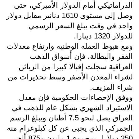
المرحلة الابتدائية
الدراماتيكي أمام الدولار الأميركي، حتى
المرحلة المتوسطة
وصل إلى مستوى 1610 دنانير مقابل دولار
واحد في وقت يبلغ السعر الرسمي
المرحلة الاعدادية
للدولار 1320 دينارا.
مرشحات
ومع هبوط العملة الوطنية وارتفاع معدلات
الفقر والبطالة، فإن أسواق الذهب
المرحلة الابتدائية
العراقية سجلت إقبالا كبيرا من الزبائن
المرحلة المتوسطة
لشراء المعدن الأصفر وسط تحذيرات من
المرحلة الاعدادية
شراء المزيف.
ووفق الإحصاءات الحكومية فإن معدل
كتب مدرسية
الاستيراد الشهري بشكل عام للذهب في
المرحلة الابتدائية
العراق يصل لنحو 7.5 أطنان ويبلغ الرسم
الجمركي الذي يجبى عن كل كيلوغرام منه
المرحلة المتوسطة
250 دولارا، بمجموع 1 مليون و875 ألف