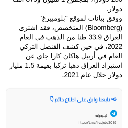
المرحلة الاعدادية
دولار.
ملازم دراسية
ووفق بيانات لموقع "بلومبيرغ"
(Bloomberg) المتخصص، فقد اشترى
المرحلة الابتدائية
العراق 33.9 طنا من الذهب في العام
المرحلة المتوسطة
2022، في حين كشف القنصل التركي
العام في أربيل هاكان كارا جاي عن
المرحلة الاعدادية
استيراد العراق ذهبا تركيا بقيمة 1.5 مليار
دروس
دولار خلال عام 2021.
المرحلة الابتدائية
المرحلة المتوسطة
📢 تابعنا وابقَ على اطلاع دائم 👇
المرحلة الاعدادية
تيليجرام:
مواضيع انشاء
https://t.me/iraqjobs2019