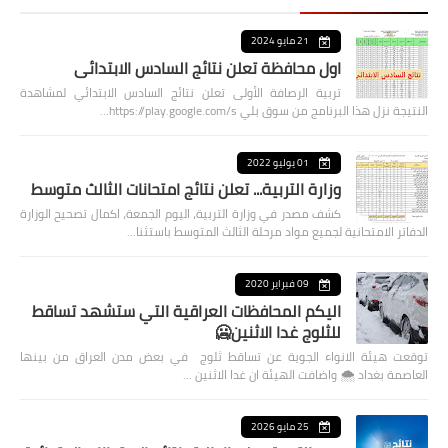
21 مايو 2024
اول محافظة تعلن نتائج السادس الابتدائي
تربية الرصافة الأولى تعلن نتائج السادس الابتدائي لمشاهدة
النتيجة نزل هذا البرنامج من سوق بلي https://play.google.com/s…
01 يوليو 2022
وزارة التربية... تعلن نتائج امتحانات الثالث متوسط
كشف مصدر في وزارة التربية، اليوم الجمعة، اكمال تصحيح الوزارة
الدفاتر الامتحانية لجميع مواد مرحلة الثالث المتوسط باستثنا…
09 فبراير 2020
اليكم المحافظات العراقية التي ستشهد تساقط
للثلوج غدا الاثنين🥶
توقعت هيئة الانواء الجوية عن تساقط ثلوج في بعض مدن العراق من بينها
العاصمة بغداد ⁦🌨️⁩ واضافت الهيئة ان غدا الاثنين …
25 مايو 2026