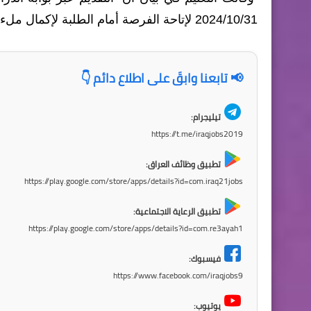
2024/10/31 لإتاحة الفرصة أمام الطلبة لإكمال ملء اختياراتهم والمصادقة على بياناتهم من مؤسسة الشهداء".
📢 تابعنا وابقَ على اطلاع دائم 👇
تيليجرام:
https://t.me/iraqjobs2019
تطبيق وظائف العراق:
https://play.google.com/store/apps/details?id=com.iraq21jobs
تطبيق الرعاية الاجتماعية:
https://play.google.com/store/apps/details?id=com.re3ayah1
فيسبوك:
https://www.facebook.com/iraqjobs9
يوتيوب: