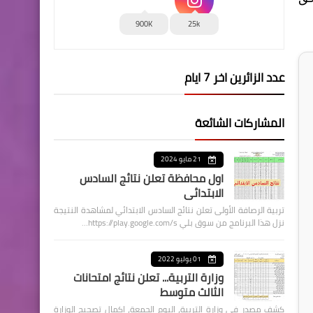
900K
25k
عدد الزائرين اخر 7 ايام
المشاركات الشائعة
21 مايو 2024
اول محافظة تعلن نتائج السادس
الابتدائي
تربية الرصافة الأولى تعلن نتائج السادس الابتدائي لمشاهدة النتيجة
نزل هذا البرنامج من سوق بلي https://play.google.com/s…
01 يوليو 2022
وزارة التربية... تعلن نتائج امتحانات
الثالث متوسط
كشف مصدر في وزارة التربية، اليوم الجمعة، اكمال تصحيح الوزارة