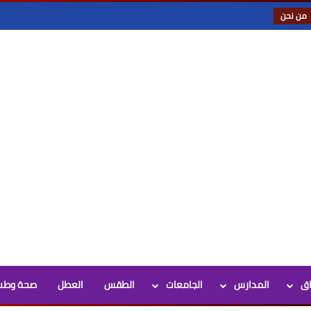
من نحن
اق
المدارس
الجامعات
الطقس
العطل
صحة وطب