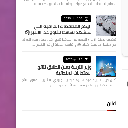
الدفاتر الامتحانية لجميع مواد مرحلة الثالث المتوسط باستثنا…
09 فبراير 2020
اليكم المحافظات العراقية التي
ستشهد تساقط للثلوج غدا الاثنين🥶
توقعت هيئة الانواء الجوية عن تساقط ثلوج في بعض مدن العراق
من بينها العاصمة بغداد ⁦🌨️⁩ واضافت الهيئة ان غدا الاثنين …
25 مايو 2026
وزير التربية يعلن انطلاق نتائج
الامتحانات الابتدائية
أعلن وزير التربية عبد الكريم عبطان الجبوري، الاثنين، انطلاق نتائج
الامتحانات الوزارية للدراسة الابتدائية/ الدور الأول…
اعلان