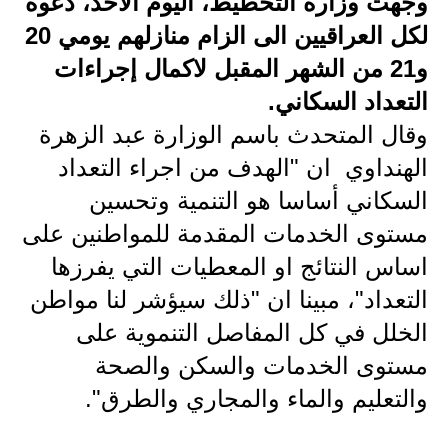
وجهت وزارة التخطيط، اليوم الاحد، دعوة
لكل العراقيين الى الزام منازلهم يومي 20
الاخبار الاقتصادية
و21 من الشهر المقبل لاكمال إجراءات
الاخبار الرياضية
التعداد السكاني.
المدارس
وقال المتحدث باسم الوزارة عبد الزهرة
الهنداوي ان "الهدف من اجراء التعداد
اخبار وقرارات وزارة التربية
السكاني أساسا هو التنمية وتحسين
نتائج الامتحانات
مستوى الخدمات المقدمة للمواطنين على
اساس النتائج او المعطيات التي يفرزها
المرحلة الابتدائية
التعداد"، مبينا ان "ذلك سيؤشر لنا مواطن
المرحلة المتوسطة
الخلل في كل المفاصل التنموية على
المرحلة الاعدادية
مستوى الخدمات والسكن والصحة
والتعليم والماء والمجاري والطرق".
اسئلة وزارية