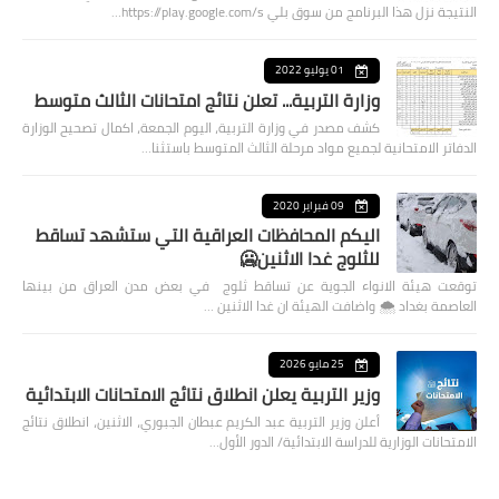
النتيجة نزل هذا البرنامج من سوق بلي https://play.google.com/s…
01 يوليو 2022
وزارة التربية... تعلن نتائج امتحانات الثالث متوسط
كشف مصدر في وزارة التربية، اليوم الجمعة، اكمال تصحيح الوزارة
الدفاتر الامتحانية لجميع مواد مرحلة الثالث المتوسط باستثنا…
09 فبراير 2020
اليكم المحافظات العراقية التي ستشهد تساقط
للثلوج غدا الاثنين🥶
توقعت هيئة الانواء الجوية عن تساقط ثلوج في بعض مدن العراق من بينها
العاصمة بغداد ⁦🌨️⁩ واضافت الهيئة ان غدا الاثنين …
25 مايو 2026
وزير التربية يعلن انطلاق نتائج الامتحانات الابتدائية
أعلن وزير التربية عبد الكريم عبطان الجبوري، الاثنين، انطلاق نتائج
الامتحانات الوزارية للدراسة الابتدائية/ الدور الأول…