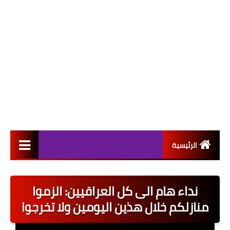
الرئيسية
التعيينات
نداء هام الى كل العراقيين: الزموا
اخبار القطاع العام
منازلكم خلال هذين اليومين ولا تخرجوا
اخبار القطاع الخاص