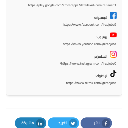
https://play.google.com/store/apps/details?id=com.re3ayah1
المرحلة الابتدائية
فيسبوك:
المرحلة المتوسطة
https://www.facebook.com/iraqjobs9
المرحلة الاعدادية
يوتيوب:
https://www.youtube.com/@iraqjobs
الجامعات
انستغرام:
اخبار وقرارات وزارة التعليم
https://www.instagram.com/iraqjobs0/
العالي
تيكتوك:
استمارة القبول المركزي
https://www.tiktok.com/@iraqjobs
نتائج القبول المركزي
الطقس
العطل
نشر
تغريد
مشاركة