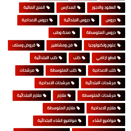
العقود والاجور
المدارس
المنح المالية
دروس
دروس الابتدائية
دروس الاعدادية
دروس المتوسطة
صحة وطب
علوم وتكنولوجيا
فن ومشاهير
قروض وسلف
قطع اراضي
كتب
كتب الابتدائية
كتب الاعدادية
كتب المتوسطة
مرشحات
مرشحات الابتدائية
مرشحات الاعدادية
مرشحات المتوسطة
ملازم
ملازم الابتدائية
ملازم الاعدادية
ملازم المتوسطة
مواضيع انشاء
مواضيع انشاء الابتدائية