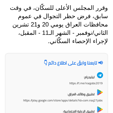
المرحلة الاعدادية
وقرر المجلس الأعلى للسكّان، في وقت
ملازم دراسية
سابق، فرض حظر التجوال في عموم
محافظات العراق يومي 20 و21 تشرين
المرحلة الابتدائية
الثاني/نوفمبر - الشهر الـ11 - المقبل،
المرحلة المتوسطة
لإجراء الإحصاء السكّاني.
المرحلة الاعدادية
دروس
📢 تابعنا وابقَ على اطلاع دائم 👇
المرحلة الابتدائية
تيليجرام:
https://t.me/iraqjobs2019
المرحلة المتوسطة
تطبيق وظائف العراق:
المرحلة الاعدادية
https://play.google.com/store/apps/details?id=com.iraq21jobs
مواضيع انشاء
تطبيق الرعاية الاجتماعية: