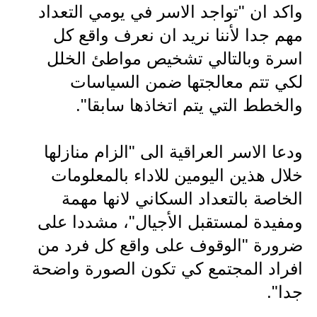
المرحلة الابتدائية
واكد ان "تواجد الاسر في يومي التعداد
المرحلة المتوسطة
مهم جدا لأننا نريد ان نعرف واقع كل
اسرة وبالتالي تشخيص مواطئ الخلل
المرحلة الاعدادية
لكي تتم معالجتها ضمن السياسات
مرشحات
والخطط التي يتم اتخاذها سابقا".
المرحلة الابتدائية
ودعا الاسر العراقية الى "الزام منازلها
المرحلة المتوسطة
خلال هذين اليومين للاداء بالمعلومات
المرحلة الاعدادية
الخاصة بالتعداد السكاني لانها مهمة
ومفيدة لمستقبل الأجيال"، مشددا على
كتب مدرسية
ضرورة "الوقوف على واقع كل فرد من
المرحلة الابتدائية
افراد المجتمع كي تكون الصورة واضحة
جدا".
المرحلة المتوسطة